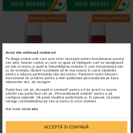
Plătești 2, primești 3
Plătești 2, primești 3
Acest site utilizează cookie-uri
Pe lângă cookie-urile care sunt strict necesare pentru funcționarea acestui
site web, folosim cookie-uri care ne ajută să înțelegem cum se navighează
Oja de unghii Nuante naturale
Oja de unghii Nuante naturale
pe site-ul nostru și ajută la îmbunătățirea modului în care funcționează site-
Nr. 33 Maro Sutter, LAVERTU
Nr. 35 Oranj Delbard, LAVERTU
ul, de exemplu, făcând rezultatele să fie mai exacte în cazul căutărilor,
pentru a măsura performanța site-ului nostru. Partenerii noștri folosesc
instrumente de urmărire pentru a oferi publicitate personalizată pe baza
O oja clasica rezistenta, care
O oja clasica rezistenta, care
obiceiurilor dvs. de navigare.
creeaza o stralucire fabuloasa cu
creeaza o stralucire fabuloasa cu
fiecare strat. Culoarea sa intensa…
fiecare strat. Culoarea sa intensa…
Puteți face clic pe „Acceptă si continuă” pentru a fi de acord cu aceste
utilizări sau puteți face clic pe „Personalizează setările” pentru a vă
configura opțiunile. Vă puteți modifica preferințele și, în special, vă puteți
retrage consimțământul pe site-ul nostru în orice moment.
Mai multe detalii
aici
.
Plătești 2, primești 3
Plătești 2, primești 3
ACCEPTĂ SI CONTINUĂ