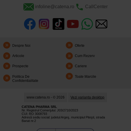
infoline@catena.ro
CallCenter
Despre Noi
Oferte
Articole
Cum Rezerv
Prospecte
Cariere
Politica De
Toate Marcile
Confidentialitate
www.catena.ro - © 2026
Vezi varianta desktop
CATENA PHARMA SRL
Nr. Registrul Comerţului: J03/2710/2023
CUI: RO 3008793
Adresă sediu social: judetul Argeş, municipiul Piteşti, strada
Banat nr.2