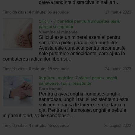
cateva tendinte distractive in nail art…
Timp de citire:
4 minute, 36 secunde
17 martie 2023
Siliciu - 7 beneficii pentru frumusetea pielii,
parului si unghiilor
Vitamine si minerale
Siliciul este un mineral esential pentru
sanatatea pielii, parului si a unghiilor.
Acesta este cunoscut pentru proprietatile
sale puternice antioxidante, care ajuta la
combaterea radicalilor liberi si…
Timp de citire:
6 minute, 19 secunde
24 martie 2023
Ingrijirea unghiilor: 7 sfaturi pentru unghii
sanatoase, tari si rezistente
Corp frumos
Pentru a avea unghii frumoase, unghii
sanatoase, unghii tari si rezistente nu este
suficient doar sa le taiem si sa le dam cu
oja. Pentru a fi frumoase, unghiile trebuie,
in primul rand, sa fie sanatoase,…
Timp de citire:
4 minute, 45 secunde
25 august 2022