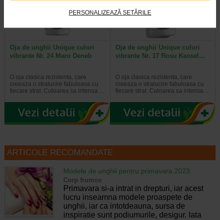
PERSONALIZEAZĂ SETĂRILE
Oja de unghii Unique culori
Oja de unghii Unique culori
vibrante Nr. 24 Maro Deneb
vibrante Nr. 17 Rosu Kassel…
O oja clasica rezistenta, care
O oja clasica rezistenta, care
creeaza o stralucire fabuloasa cu
creeaza o stralucire fabuloasa cu
fiecare strat. Culoarea sa intensa…
fiecare strat. Culoarea sa intensa…
ARTICOLE RECOMANDATE
Modele de unghii pentru primavara 2023
Corp frumos
Primavara si-a intrat in drepturi, iar acest
lucru inseamna modele proaspete de
unghii, iar ca intotdeauna, sursa de
inspiratie sunt podiumurile, desigur. Iata