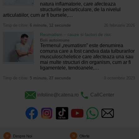
natura inflamatorie, care afecteaza
structurile periarticulare, de la nivelul
articulatiilor, cum ar fi bursele,…
Timp de citire:
6 minute, 12 secunde
26 februarie 2026
Reumatism – cauze si factori de risc
Boli autoimune
Termenul „reumatism” este denumirea
comuna care a fost candva data tulburarilor
musculoscheletice care afecteaza una sau
mai multe structuri din organism, cum ar fi
ligamentele, tendoanele,…
Timp de citire:
5 minute, 27 secunde
9 octombrie 2023
infoline@catena.ro
CallCenter
Despre Noi
Oferte