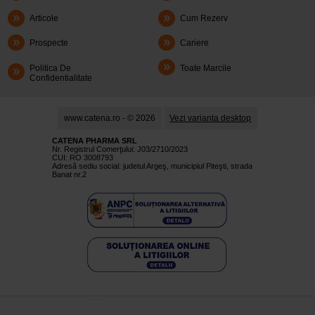
Articole
Cum Rezerv
Prospecte
Cariere
Politica De
Toate Marcile
Confidentialitate
www.catena.ro - © 2026
Vezi varianta desktop
CATENA PHARMA SRL
Nr. Registrul Comerţului: J03/2710/2023
CUI: RO 3008793
Adresă sediu social: judetul Argeş, municipiul Piteşti, strada
Banat nr.2