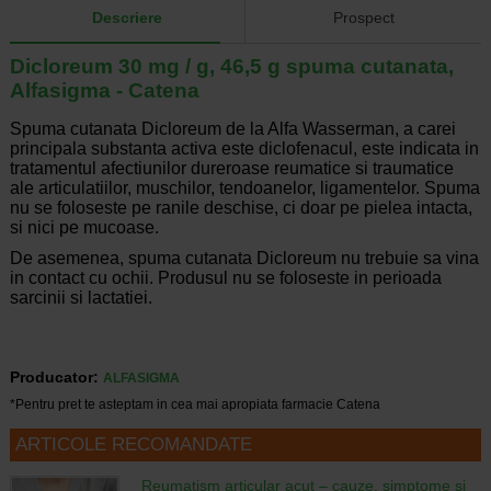
Descriere
Prospect
Dicloreum 30 mg / g, 46,5 g spuma cutanata,
Alfasigma - Catena
Spuma cutanata Dicloreum de la Alfa Wasserman, a carei
principala substanta activa este diclofenacul, este indicata in
tratamentul afectiunilor dureroase reumatice si traumatice
ale articulatiilor, muschilor, tendoanelor, ligamentelor. Spuma
nu se foloseste pe ranile deschise, ci doar pe pielea intacta,
si nici pe mucoase.
De asemenea, spuma cutanata Dicloreum nu trebuie sa vina
in contact cu ochii. Produsul nu se foloseste in perioada
sarcinii si lactatiei.
Producator:
ALFASIGMA
*Pentru pret te asteptam in cea mai apropiata farmacie Catena
ARTICOLE RECOMANDATE
Reumatism articular acut – cauze, simptome si