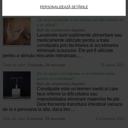
pregatirea colonului…
PERSONALIZEAZĂ SETĂRILE
Timp de citire:
6 minute, 1 secunda
24 iulie 2025
Ce sunt laxativele si ce trebuie sa stiti inainte de
a le utiliza?
Boli ale sistemului digestiv
Laxativele sunt suplimente alimentare sau
medicamente utilizate pentru a trata
constipatia prin facilitarea si accelerarea
eliminarii scaunului. Ele pot fi utilizate
pentru a stimula miscarile intestinale,…
Timp de citire:
5 minute, 39 secunde
29 aprilie 2024
De ce apare constipatia si ce remedii exista
pentru a o combate?
Boli ale sistemului digestiv
Constipatie este un termen medical care
face referire la dificultatea sau
imposibilitatea eliminarii materiilor fecale.
Desi frecventa tranzitului intestinal variaza
de la o persoana la alta, daca trec…
Timp de citire:
6 minute, 29 secunde
4 octombrie 2024