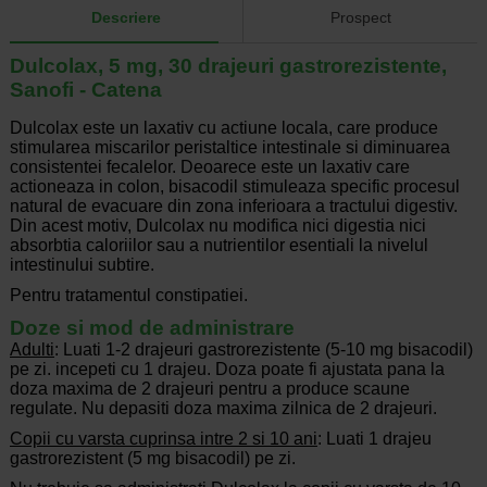
Descriere
Prospect
Dulcolax, 5 mg, 30 drajeuri gastrorezistente,
Sanofi - Catena
Dulcolax este un laxativ cu actiune locala, care produce
stimularea miscarilor peristaltice intestinale si diminuarea
consistentei fecalelor. Deoarece este un laxativ care
actioneaza in colon, bisacodil stimuleaza specific procesul
natural de evacuare din zona inferioara a tractului digestiv.
Din acest motiv, Dulcolax nu modifica nici digestia nici
absorbtia caloriilor sau a nutrientilor esentiali la nivelul
intestinului subtire.
Pentru tratamentul constipatiei.
Doze si mod de administrare
Adulti
: Luati 1-2 drajeuri gastrorezistente (5-10 mg bisacodil)
pe zi. incepeti cu 1 drajeu. Doza poate fi ajustata pana la
doza maxima de 2 drajeuri pentru a produce scaune
regulate. Nu depasiti doza maxima zilnica de 2 drajeuri.
Copii cu varsta cuprinsa intre 2 si 10 ani
: Luati 1 drajeu
gastrorezistent (5 mg bisacodil) pe zi.