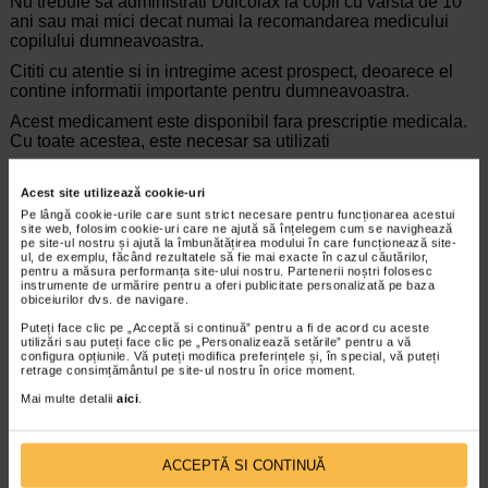
Nu trebuie sa administrati Dulcolax la copii cu varsta de 10
ani sau mai mici decat numai la recomandarea medicului
copilului dumneavoastra.
Cititi cu atentie si in intregime acest prospect, deoarece el
contine informatii importante pentru dumneavoastra.
Acest medicament este disponibil fara prescriptie medicala.
Cu toate acestea, este necesar sa utilizati
Dulcolax cu atentie, pentru a obtine cele mai bune rezultate.
Acest site utilizează cookie-uri
Pe lângă cookie-urile care sunt strict necesare pentru funcționarea acestui
site web, folosim cookie-uri care ne ajută să înțelegem cum se navighează
pe site-ul nostru și ajută la îmbunătățirea modului în care funcționează site-
Producator:
SANOFI
ul, de exemplu, făcând rezultatele să fie mai exacte în cazul căutărilor,
pentru a măsura performanța site-ului nostru. Partenerii noștri folosesc
*Pentru pret te asteptam in cea mai apropiata farmacie Catena
instrumente de urmărire pentru a oferi publicitate personalizată pe baza
obiceiurilor dvs. de navigare.
ARTICOLE RECOMANDATE
Puteți face clic pe „Acceptă si continuă” pentru a fi de acord cu aceste
utilizări sau puteți face clic pe „Personalizează setările” pentru a vă
configura opțiunile. Vă puteți modifica preferințele și, în special, vă puteți
Dependenta de laxative: cum se instaleaza, ce
retrage consimțământul pe site-ul nostru în orice moment.
afectiuni poate declansa si cum se combate
Articole
Mai multe detalii
aici
.
Utilizarea laxativelor este frecventa in
practica medicala, fiind indicata mai ales pe
fondul unei constipatii – acuta, tranzitorie
ACCEPTĂ SI CONTINUĂ
sau cronica –, dar se recomanda si pentru