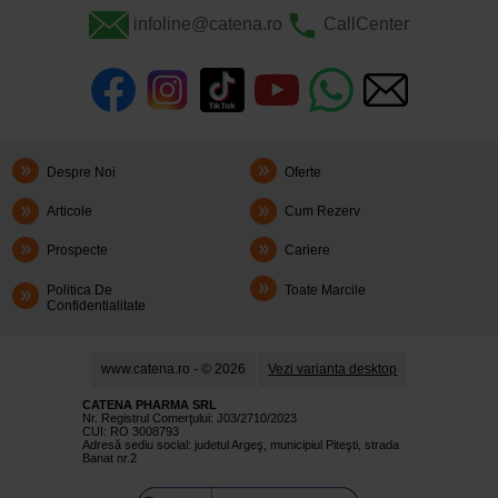
infoline@catena.ro
CallCenter
Despre Noi
Oferte
Articole
Cum Rezerv
Prospecte
Cariere
Politica De
Toate Marcile
Confidentialitate
www.catena.ro - © 2026
Vezi varianta desktop
CATENA PHARMA SRL
Nr. Registrul Comerţului: J03/2710/2023
CUI: RO 3008793
Adresă sediu social: judetul Argeş, municipiul Piteşti, strada
Banat nr.2