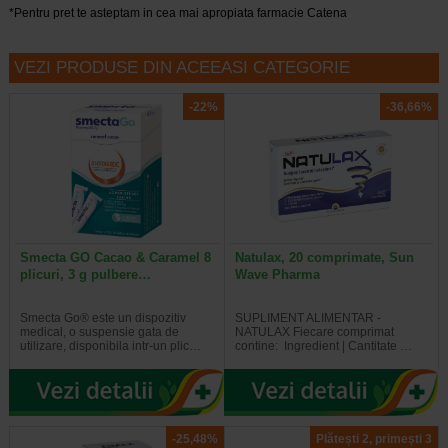
*Pentru pret te asteptam in cea mai apropiata farmacie Catena
VEZI PRODUSE DIN ACEEASI CATEGORIE
-22%
-36,66%
Smecta GO Cacao & Caramel 8
Natulax, 20 comprimate, Sun
plicuri, 3 g pulbere…
Wave Pharma
Smecta Go® este un dispozitiv
SUPLIMENT ALIMENTAR -
medical, o suspensie gata de
NATULAX Fiecare comprimat
utilizare, disponibila intr-un plic…
contine: Ingredient | Cantitate …
-25,48%
Plătești 2, primești 3