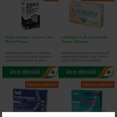
Zimez carbune, 5 plicuri, Sun
LaxaNatur N, 20 comprimate
Wave Pharma
filmate, Naturalis
Supliment alimentar cu carbune
Supliment alimentar sub forma de
activ si inulina, destinat reducerii
comprimate filmate, care contine
acumularii excesive de gaze…
extract din frunze de Senna…
Plătești 2, primești 3
Plătești 2, primești 3