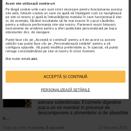
Acest site utilizează cookie-uri
ProbioSuport Forte, 10
ProbioSuport Complex, 15
Pe lângă cookie-urile care sunt strict necesare pentru funcționarea acestui
capsule vegetale, Naturalis
capsule, Naturalis
site web, folosim cookie-uri care ne ajută să înțelegem cum se navighează
pe site-ul nostru și ajută la îmbunătățirea modului în care funcționează site-
ul, de exemplu, făcând rezultatele să fie mai exacte în cazul căutărilor,
pentru a măsura performanța site-ului nostru. Partenerii noștri folosesc
Naturalis ProbioSuport Forte este
Naturalis ProbioSuport COMPLEX
instrumente de urmărire pentru a oferi publicitate personalizată pe baza
un supliment alimentar formulat cu
este un supliment alimentar cu
obiceiurilor dvs. de navigare.
Saccharomyces cerevisiae var…
formula simbiotica, care combina…
Puteți face clic pe „Acceptă si continuă” pentru a fi de acord cu aceste
utilizări sau puteți face clic pe „Personalizează setările” pentru a vă
configura opțiunile. Vă puteți modifica preferințele și, în special, vă puteți
retrage consimțământul pe site-ul nostru în orice moment.
Mai multe detalii
aici
.
ARTICOLE RECOMANDATE
ACCEPTĂ SI CONTINUĂ
Deficit de enzime digestive: simptome si semne
Boli ale sistemului digestiv
PERSONALIZEAZĂ SETĂRILE
Deficitul de enzime digestive este o
problema frecventa in zilele noastre, dar
adesea subestimata. Enzimele digestive
joaca un rol esential in procesul de
descompunere a alimentelor si de absorbtie
a…
Timp de citire:
4 minute, 8 secunde
11 februarie 2025