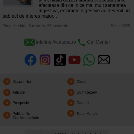
afecteaza din ce in ce mai mult sanatatea
digestiva, enzimele digestive au devenit un
subiect de interes major.…
Timp de citire:
6 minute, 58 secunde
5 mai 2025
infoline@catena.ro
CallCenter
Despre Noi
Oferte
Articole
Cum Rezerv
Prospecte
Cariere
Politica De
Toate Marcile
Confidentialitate