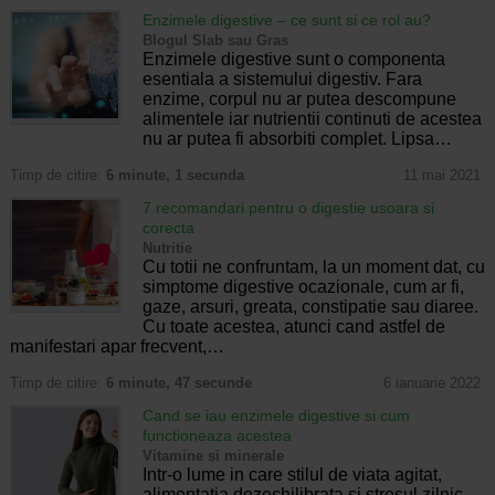
Enzimele digestive – ce sunt si ce rol au?
Blogul Slab sau Gras
Enzimele digestive sunt o componenta
esentiala a sistemului digestiv. Fara
enzime, corpul nu ar putea descompune
alimentele iar nutrientii continuti de acestea
nu ar putea fi absorbiti complet. Lipsa…
Timp de citire:
6 minute, 1 secunda
11 mai 2021
7 recomandari pentru o digestie usoara si
corecta
Nutritie
Cu totii ne confruntam, la un moment dat, cu
simptome digestive ocazionale, cum ar fi,
gaze, arsuri, greata, constipatie sau diaree.
Cu toate acestea, atunci cand astfel de
manifestari apar frecvent,…
Timp de citire:
6 minute, 47 secunde
6 ianuarie 2022
Cand se iau enzimele digestive si cum
functioneaza acestea
Vitamine si minerale
Intr-o lume in care stilul de viata agitat,
alimentatia dezechilibrata si stresul zilnic