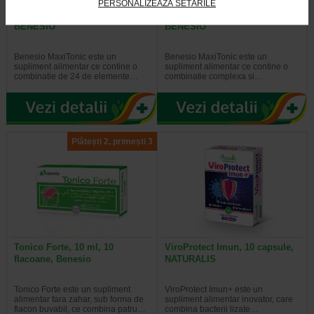
PERSONALIZEAZĂ SETĂRILE
MaxiTonic, 30 capsule moi,
MaxiTonic, 15 capsule moi,
BENESIO
BENESIO
Benesio MaxiTonic este un
Benesio MaxiTonic este un
supliment alimentar ce contine o
supliment alimentar ce contine o
combinatie de 24 de elemente…
combinatie complexa si…
Plătești 2, primești 3
Tonico Forte, 10 ml, 10
ViroProtect Imun, 10 capsule,
flacoane, Benesio
NATURALIS
Tonico Forte este un supliment
ViroProtect Imun+ este un
alimentar fara zahar, sub forma de
supliment alimentar inovator, care
flacon buvabil, ce combina patru…
combina bacterii lizate…