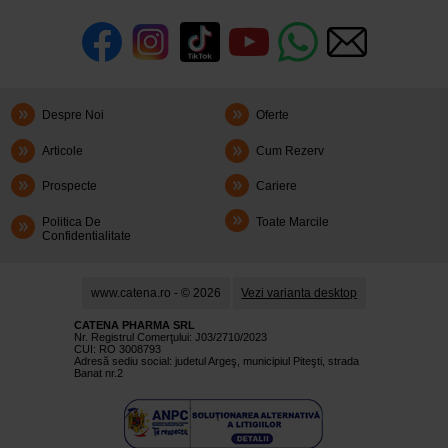
Despre Noi
Oferte
Articole
Cum Rezerv
Prospecte
Cariere
Politica De
Toate Marcile
Confidentialitate
www.catena.ro - © 2026
Vezi varianta desktop
CATENA PHARMA SRL
Nr. Registrul Comerţului: J03/2710/2023
CUI: RO 3008793
Adresă sediu social: judetul Argeş, municipiul Piteşti, strada
Banat nr.2