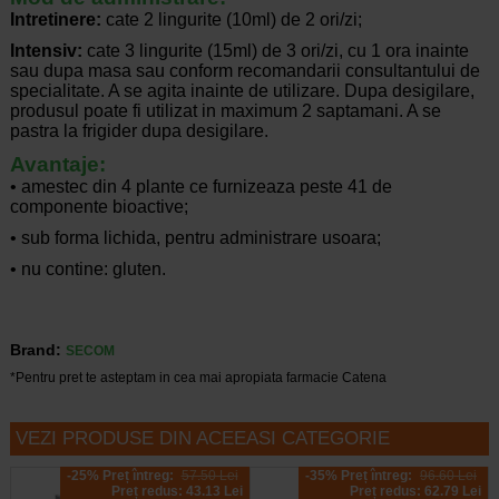
Intretinere:
cate 2 lingurite (10ml) de 2 ori/zi;
Intensiv:
cate 3 lingurite (15ml) de 3 ori/zi, cu 1 ora inainte
sau dupa masa sau conform recomandarii consultantului de
specialitate. A se agita inainte de utilizare. Dupa desigilare,
produsul poate fi utilizat in maximum 2 saptamani. A se
pastra la frigider dupa desigilare.
Avantaje:
• amestec din 4 plante ce furnizeaza peste 41 de
componente bioactive;
• sub forma lichida, pentru administrare usoara;
• nu contine: gluten.
Brand:
SECOM
*Pentru pret te asteptam in cea mai apropiata farmacie Catena
VEZI PRODUSE DIN ACEEASI CATEGORIE
-25% Preț întreg:
57.50 Lei
-35% Preț întreg:
96.60 Lei
Preț redus: 43.13 Lei
Preț redus: 62.79 Lei