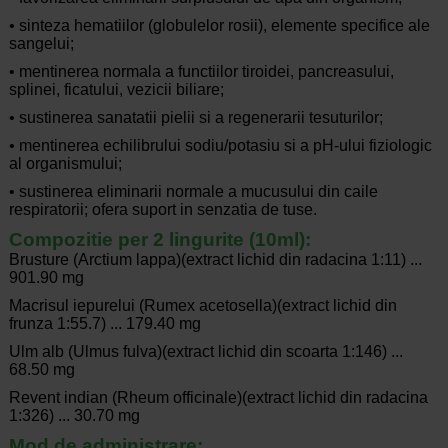
• sinteza hematiilor (globulelor rosii), elemente specifice ale
sangelui;
• mentinerea normala a functiilor tiroidei, pancreasului,
splinei, ficatului, vezicii biliare;
• sustinerea sanatatii pielii si a regenerarii tesuturilor;
• mentinerea echilibrului sodiu/potasiu si a pH-ului fiziologic
al organismului;
• sustinerea eliminarii normale a mucusului din caile
respiratorii; ofera suport in senzatia de tuse.
Compozitie per 2 lingurite (10ml):
Brusture (Arctium lappa)(extract lichid din radacina 1:11) ...
901.90 mg
Macrisul iepurelui (Rumex acetosella)(extract lichid din
frunza 1:55.7) ... 179.40 mg
Ulm alb (Ulmus fulva)(extract lichid din scoarta 1:146) ...
68.50 mg
Revent indian (Rheum officinale)(extract lichid din radacina
1:326) ... 30.70 mg
Mod de administrare: