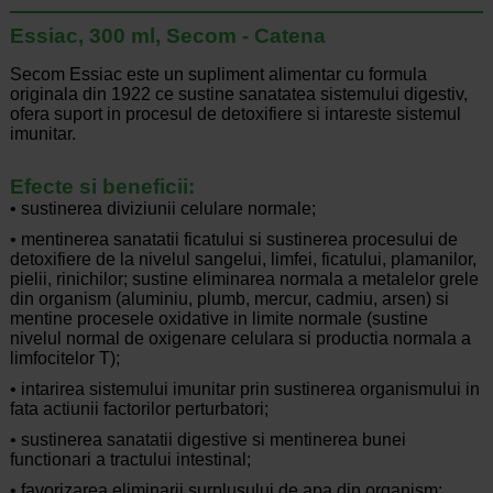
Essiac, 300 ml, Secom - Catena
Secom Essiac este un supliment alimentar cu formula
originala din 1922 ce sustine sanatatea sistemului digestiv,
ofera suport in procesul de detoxifiere si intareste sistemul
imunitar.
Efecte si beneficii:
• sustinerea diviziunii celulare normale;
• mentinerea sanatatii ficatului si sustinerea procesului de
detoxifiere de la nivelul sangelui, limfei, ficatului, plamanilor,
pielii, rinichilor; sustine eliminarea normala a metalelor grele
din organism (aluminiu, plumb, mercur, cadmiu, arsen) si
mentine procesele oxidative in limite normale (sustine
nivelul normal de oxigenare celulara si productia normala a
limfocitelor T);
• intarirea sistemului imunitar prin sustinerea organismului in
fata actiunii factorilor perturbatori;
• sustinerea sanatatii digestive si mentinerea bunei
functionari a tractului intestinal;
• favorizarea eliminarii surplusului de apa din organism;