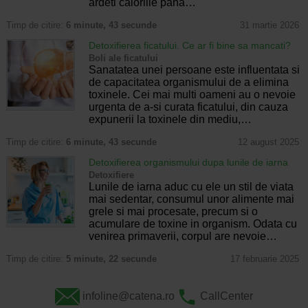
ardeti caloriile pana…
Timp de citire:
6 minute, 43 secunde
31 martie 2026
Detoxifierea ficatului. Ce ar fi bine sa mancati?
Boli ale ficatului
Sanatatea unei persoane este influentata si
de capacitatea organismului de a elimina
toxinele. Cei mai multi oameni au o nevoie
urgenta de a-si curata ficatului, din cauza
expunerii la toxinele din mediu,…
Timp de citire:
6 minute, 43 secunde
12 august 2025
Detoxifierea organismului dupa lunile de iarna
Detoxifiere
Lunile de iarna aduc cu ele un stil de viata
mai sedentar, consumul unor alimente mai
grele si mai procesate, precum si o
acumulare de toxine in organism. Odata cu
venirea primaverii, corpul are nevoie…
Timp de citire:
5 minute, 22 secunde
17 februarie 2025
infoline@catena.ro
CallCenter