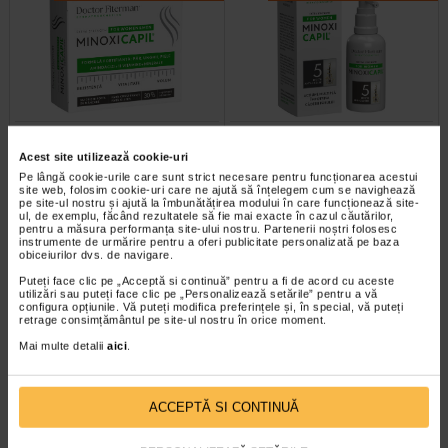
Minoxicapil, 30 capsule,
Minoxicapil Women spray, 60
DOCTOR FITERMAN
ml, Doctor Fiterman
Acest site utilizează cookie-uri
Pe lângă cookie-urile care sunt strict necesare pentru funcționarea acestui
site web, folosim cookie-uri care ne ajută să înțelegem cum se navighează
Doctor Fiterman MINOXICAPIL este
Doctor Fiterman MINOXICAPIL
pe site-ul nostru și ajută la îmbunătățirea modului în care funcționează site-
o formula fortifianta alcatuita din
WOMEN spray are actiune multipla
ul, de exemplu, făcând rezultatele să fie mai exacte în cazul căutărilor,
aminoacizi, minerale si 11…
impotriva caderii parului. Potrivit…
pentru a măsura performanța site-ului nostru. Partenerii noștri folosesc
instrumente de urmărire pentru a oferi publicitate personalizată pe baza
obiceiurilor dvs. de navigare.
Puteți face clic pe „Acceptă si continuă” pentru a fi de acord cu aceste
utilizări sau puteți face clic pe „Personalizează setările” pentru a vă
configura opțiunile. Vă puteți modifica preferințele și, în special, vă puteți
Plătești 2, primești 3
Plătești 2, primești 3
retrage consimțământul pe site-ul nostru în orice moment.
Mai multe detalii
aici
.
ACCEPTĂ SI CONTINUĂ