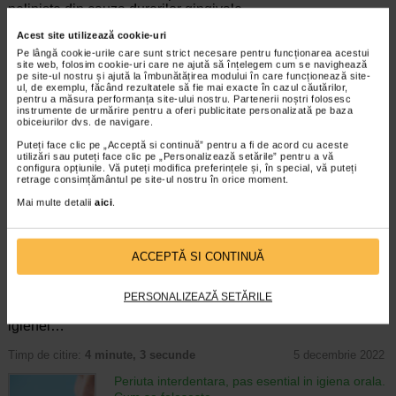
neliniste din cauza durerilor gingivale…
Acest site utilizează cookie-uri
Timp de citire:
5 minute, 24 secunde
17 noiembrie 2021
Pe lângă cookie-urile care sunt strict necesare pentru funcționarea acestui
Albire dinti acasa? Afla cum!
site web, folosim cookie-uri care ne ajută să înțelegem cum se navighează
pe site-ul nostru și ajută la îmbunătățirea modului în care funcționează site-
Igiena dentara
ul, de exemplu, făcând rezultatele să fie mai exacte în cazul căutărilor,
Cu totii ne dorim acel zambet luminos si
pentru a măsura performanța site-ului nostru. Partenerii noștri folosesc
alb, cum vedem la marii actori... Din pacate,
instrumente de urmărire pentru a oferi publicitate personalizată pe baza
obiceiurilor dvs. de navigare.
exista lucruri precum vinul rosu, cafeaua si,
desi pare surprinzator, medicamentele si
Puteți face clic pe „Acceptă si continuă” pentru a fi de acord cu aceste
utilizări sau puteți face clic pe „Personalizează setările” pentru a vă
fructele de padure inchise…
configura opțiunile. Vă puteți modifica preferințele și, în special, vă puteți
retrage consimțământul pe site-ul nostru în orice moment.
Timp de citire:
4 minute, 43 secunde
3 iunie 2021
Mai multe detalii
aici
.
Tartru dentar - metode de preventie
Igiena dentara
Tartru dentar apare in cazul tuturor
ACCEPTĂ SI CONTINUĂ
oamenilor, chiar daca exista mai multe
metode de preventie care pot ajuta la
gestionarea acestei probleme. Inclusiv
PERSONALIZEAZĂ SETĂRILE
persoanele care acorda o atentie sporita
igienei…
Timp de citire:
4 minute, 3 secunde
5 decembrie 2022
Periuta interdentara, pas esential in igiena orala.