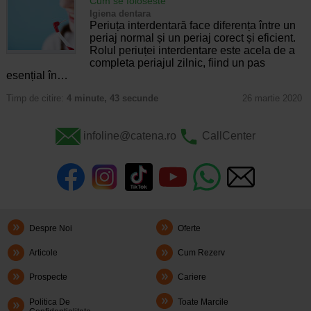
Cum se foloseste
Igiena dentara
Periuța interdentară face diferența între un
periaj normal și un periaj corect și eficient.
Rolul periuței interdentare este acela de a
completa periajul zilnic, fiind un pas
esențial în…
Timp de citire:
4 minute, 43 secunde
26 martie 2020
infoline@catena.ro
CallCenter
Despre Noi
Oferte
Articole
Cum Rezerv
Prospecte
Cariere
Politica De
Toate Marcile