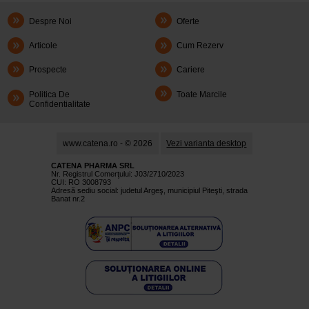
Despre Noi
Oferte
Articole
Cum Rezerv
Prospecte
Cariere
Politica De
Toate Marcile
Confidentialitate
www.catena.ro - © 2026
Vezi varianta desktop
CATENA PHARMA SRL
Nr. Registrul Comerţului: J03/2710/2023
CUI: RO 3008793
Adresă sediu social: judetul Argeş, municipiul Piteşti, strada
Banat nr.2