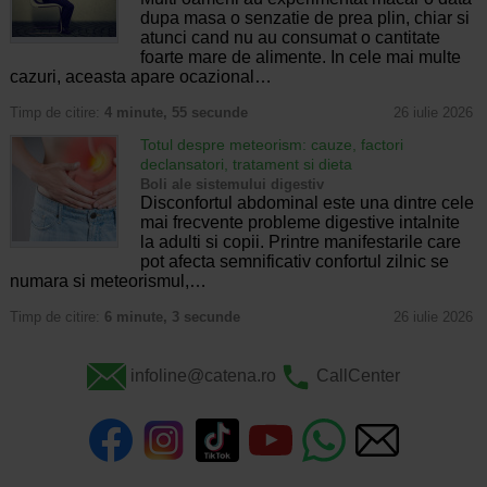
dupa masa o senzatie de prea plin, chiar si
atunci cand nu au consumat o cantitate
foarte mare de alimente. In cele mai multe
cazuri, aceasta apare ocazional…
Timp de citire:
4 minute, 55 secunde
26 iulie 2026
Totul despre meteorism: cauze, factori
declansatori, tratament si dieta
Boli ale sistemului digestiv
Disconfortul abdominal este una dintre cele
mai frecvente probleme digestive intalnite
la adulti si copii. Printre manifestarile care
pot afecta semnificativ confortul zilnic se
numara si meteorismul,…
Timp de citire:
6 minute, 3 secunde
26 iulie 2026
infoline@catena.ro
CallCenter