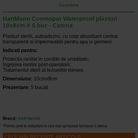
Descriere
HartMann Cosmopor Waterproof plasturi
10x8cm X 5 buc - Catena
Plasturi sterili, autoadezivi, cu corp absorbant central,
transparenti si impermeabili pentru apa si germeni
Indicati pentru:
Protectia ranilor in conditii de umiditate;
Ingrijirea ranilor post-operatorii;
Tratamentul steril al leziunilor minore.
Dimensiune:
10cmx8cm
Prezentare:
5 bucati
Brand:
HARTMANN
*Pentru pret te asteptam in cea mai apropiata farmacie Catena
CELE MAI RECENTE ARTICOLE