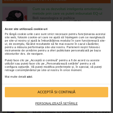
Cum sa va dezvoltati inteligenta emotionala:
metode prin care va puteti imbunatati EQ-ul
Boli neurologice si psihice
Inteligenta emotionala (EQ) se refera la
capacitatea de a identifica si gestiona
Acest site utilizează cookie-uri
propriile emotii, precum si emotiile celorlalti.
Pe lângă cookie-urile care sunt strict necesare pentru funcționarea acestui
In general, se spune ca inteligenta
site web, folosim cookie-uri care ne ajută să înțelegem cum se navighează
emotionala cuprinde cateva abilitati:…
pe site-ul nostru și ajută la îmbunătățirea modului în care funcționează site-
ul, de exemplu, făcând rezultatele să fie mai exacte în cazul căutărilor,
pentru a măsura performanța site-ului nostru. Partenerii noștri folosesc
Timp de citire:
4 minute, 39 secunde
6 august 2026
instrumente de urmărire pentru a oferi publicitate personalizată pe baza
obiceiurilor dvs. de navigare.
Enurezis: cauze, factori declansatori si solutii
Puteți face clic pe „Acceptă si continuă” pentru a fi de acord cu aceste
Sistem urinar
utilizări sau puteți face clic pe „Personalizează setările” pentru a vă
Enurezisul este termenul medical pentru
configura opțiunile. Vă puteți modifica preferințele și, în special, vă puteți
pierderea accidentala de urina, de obicei in
retrage consimțământul pe site-ul nostru în orice moment.
timpul somnului. Este o afectiune frecventa
Mai multe detalii
aici
.
atat in randul copiilor, cat si al adultilor.
Enurezisul este considerat…
Timp de citire:
4 minute, 32 secunde
28 iulie 2026
ACCEPTĂ SI CONTINUĂ
Senzatia de prea plin: cand indica o afectiune si
cum o tratati
PERSONALIZEAZĂ SETĂRILE
Boli ale sistemului digestiv
Multi oameni au experimentat macar o data