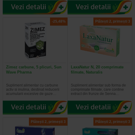
-25,48%
Plătești 2, primești 3
Zimez carbune, 5 plicuri, Sun
LaxaNatur N, 20 comprimate
Wave Pharma
filmate, Naturalis
Supliment alimentar cu carbune
Supliment alimentar sub forma de
activ si inulina, destinat reducerii
comprimate filmate, care contine
acumularii excesive de gaze…
extract din frunze de Senna…
Plătești 2, primești 3
Plătești 2, primești 3