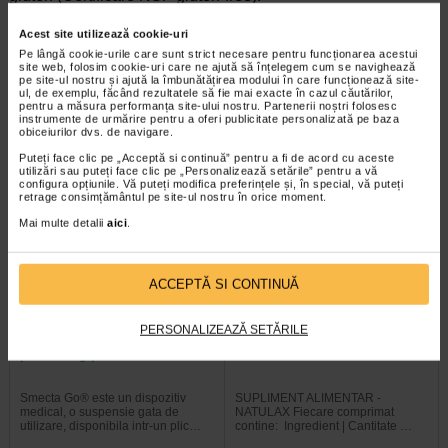
Acest site utilizează cookie-uri
Pe lângă cookie-urile care sunt strict necesare pentru funcționarea acestui
Brand:
site web, folosim cookie-uri care ne ajută să înțelegem cum se navighează
SECOM
pe site-ul nostru și ajută la îmbunătățirea modului în care funcționează site-
*Pentru pret te asteptam in cea mai apropiata farmacie Catena
ul, de exemplu, făcând rezultatele să fie mai exacte în cazul căutărilor,
pentru a măsura performanța site-ului nostru. Partenerii noștri folosesc
instrumente de urmărire pentru a oferi publicitate personalizată pe baza
obiceiurilor dvs. de navigare.
VEZI PRODUSE DIN ACEEASI CATEGORIE
Puteți face clic pe „Acceptă si continuă” pentru a fi de acord cu aceste
utilizări sau puteți face clic pe „Personalizează setările” pentru a vă
configura opțiunile. Vă puteți modifica preferințele și, în special, vă puteți
-22%
-36,66%
retrage consimțământul pe site-ul nostru în orice moment.
Mai multe detalii
aici
.
ACCEPTĂ SI CONTINUĂ
PERSONALIZEAZĂ SETĂRILE
Smecta GO Cacao & Caramel 8
Natulax, 20 comprimate, Sun
plicuri, 3 g pulbere…
Wave Pharma
Smecta Go® este un dispozitiv
SUPLIMENT ALIMENTAR -
medical, o suspensie gata de
NATULAX Fiecare comprimat
utilizare, disponibila intr-un plic…
contine: Ingredient | Cantitate …