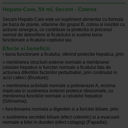
Hepato-Care, 59 ml, Secom - Catena
Secom Hepato-Care este un supliment alimentar cu formula
pe baza de plante, vitamine din grupul B, colina si inozitol cu
actiune sinergica, ce contribuie la protectia si procesul
normal de detoxifiere al ficatulului si sustine buna
functionare a ficatului copilului tau.
Efecte si beneficii:
• buna functionare a ficatului, oferind protectie hepatica, prin:
» mentinerea structurii externe normale a membranei
celulare hepatice si functiei normale a ficatului fata de
actiunea diferitilor factorilor perturbatori, prin continutul in
acizi cafeici (Brusture);
» mentinerea activitatii normale a polimerazei A, enzima
implicata in sustinerea sintezei proteice ribozomale, cu
mentinerea functiilor normale a celulelor hepatice
(Silimarina);
• functionarea normala a digestiei si a functiei biliare, prin:
» sustinerea secretiei biliare (efect coleretic) si a evacuarii
normale a bilei in duoden (efect colagog) (Papadie);