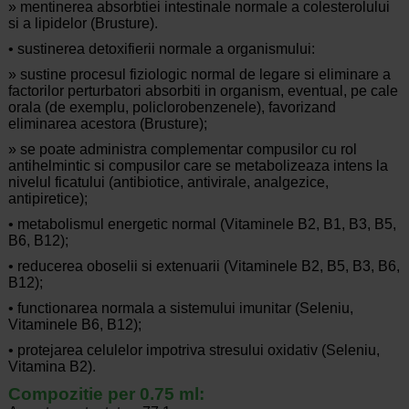
» mentinerea absorbtiei intestinale normale a colesterolului
si a lipidelor (Brusture).
• sustinerea detoxifierii normale a organismului:
» sustine procesul fiziologic normal de legare si eliminare a
factorilor perturbatori absorbiti in organism, eventual, pe cale
orala (de exemplu, policlorobenzenele), favorizand
eliminarea acestora (Brusture);
» se poate administra complementar compusilor cu rol
antihelmintic si compusilor care se metabolizeaza intens la
nivelul ficatului (antibiotice, antivirale, analgezice,
antipiretice);
• metabolismul energetic normal (Vitaminele B2, B1, B3, B5,
B6, B12);
• reducerea oboselii si extenuarii (Vitaminele B2, B5, B3, B6,
B12);
• functionarea normala a sistemului imunitar (Seleniu,
Vitaminele B6, B12);
• protejarea celulelor impotriva stresului oxidativ (Seleniu,
Vitamina B2).
Compozitie per 0.75 ml: