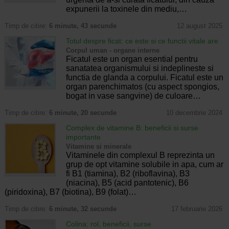
expunerii la toxinele din mediu,…
Timp de citire:
6 minute, 43 secunde
12 august 2025
Totul despre ficat: ce este si ce functii vitale are
Corpul uman - organe interne
Ficatul este un organ esential pentru
sanatatea organismului si indeplineste si
functia de glanda a corpului. Ficatul este un
organ parenchimatos (cu aspect spongios,
bogat in vase sangvine) de culoare…
Timp de citire:
6 minute, 20 secunde
10 decembrie 2024
Complex de vitamine B: beneficii si surse
importante
Vitamine si minerale
Vitaminele din complexul B reprezinta un
grup de opt vitamine solubile in apa, cum ar
fi B1 (tiamina), B2 (riboflavina), B3
(niacina), B5 (acid pantotenic), B6 ​​
(piridoxina), B7 (biotina), B9 (folat)…
Timp de citire:
6 minute, 32 secunde
17 februarie 2026
Colina: rol, beneficii, surse