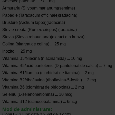
Amestec patentat: ... 77.1 mg
Armurariu (Silybum marianum)(seminte)
Papadie (Taraxacum officinale)(radacina)
Brusture (Arctium lappa)(radacina)
Stevie-creata (Rumex crispus) (radacina)
Stevia (Stevia rebaudiana)(extract din frunza)
Colina (bitartrat de colina) ... 25 mg
Inozitol ... 25 mg
Vitamina B3/Niacina (niacinamida) ... 10 mg
Vitamina B5/acid pantotenic (D-pantotenat de calciu) ... 7 mg
Vitamina B1/tiamina (clorhidrat de tiamina) ... 2 mg
Vitamina B2/riboflavina (riboflavina-5-fosfat) ... 2 mg
Vitamina B6 (clorhidrat de piridoxina) ... 2 mg
Seleniu (L-selenometionina) ... 30 mcg
Vitamina B12 (cianocobalamina) ... 6mcg
Mod de administrare:
Copii 0-12 luni: cate 0.25ml de 3 ori/zi,