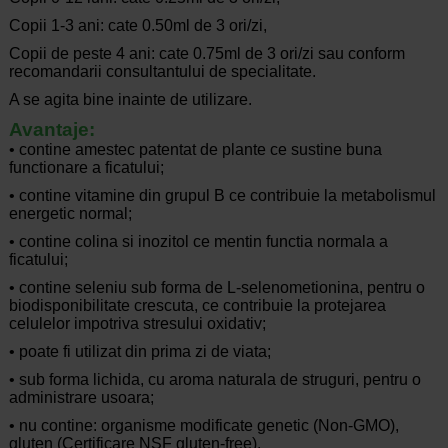
Copii 1-3 ani: cate 0.50ml de 3 ori/zi,
Copii de peste 4 ani: cate 0.75ml de 3 ori/zi sau conform
recomandarii consultantului de specialitate.
A se agita bine inainte de utilizare.
Avantaje:
• contine amestec patentat de plante ce sustine buna
functionare a ficatului;
• contine vitamine din grupul B ce contribuie la metabolismul
energetic normal;
• contine colina si inozitol ce mentin functia normala a
ficatului;
• contine seleniu sub forma de L-selenometionina, pentru o
biodisponibilitate crescuta, ce contribuie la protejarea
celulelor impotriva stresului oxidativ;
• poate fi utilizat din prima zi de viata;
• sub forma lichida, cu aroma naturala de struguri, pentru o
administrare usoara;
• nu contine: organisme modificate genetic (Non-GMO),
gluten (Certificare NSF gluten-free).