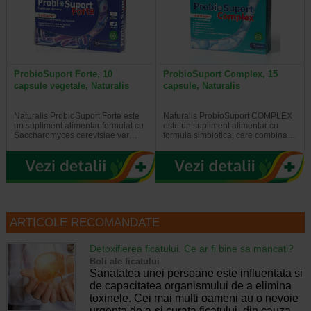
ProbioSuport Forte, 10
ProbioSuport Complex, 15
capsule vegetale, Naturalis
capsule, Naturalis
Naturalis ProbioSuport Forte este
Naturalis ProbioSuport COMPLEX
un supliment alimentar formulat cu
este un supliment alimentar cu
Saccharomyces cerevisiae var…
formula simbiotica, care combina…
ARTICOLE RECOMANDATE
Detoxifierea ficatului. Ce ar fi bine sa mancati?
Boli ale ficatului
Sanatatea unei persoane este influentata si
de capacitatea organismului de a elimina
toxinele. Cei mai multi oameni au o nevoie
urgenta de a-si curata ficatului, din cauza