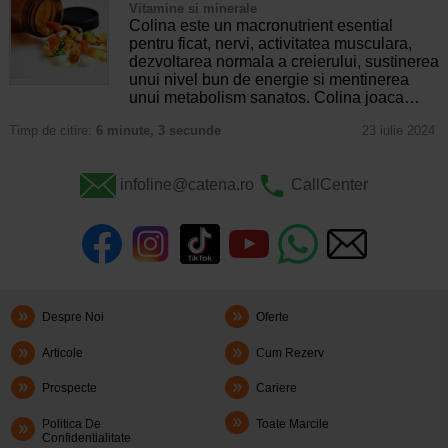
Vitamine si minerale
Colina este un macronutrient esential
pentru ficat, nervi, activitatea musculara,
dezvoltarea normala a creierului, sustinerea
unui nivel bun de energie si mentinerea
unui metabolism sanatos. Colina joaca…
Timp de citire:
6 minute, 3 secunde
23 iulie 2024
infoline@catena.ro
CallCenter
Despre Noi
Oferte
Articole
Cum Rezerv
Prospecte
Cariere
Politica De
Toate Marcile
Confidentialitate