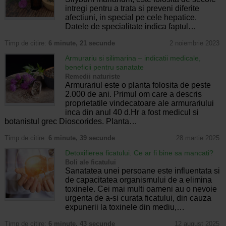
intregi pentru a trata si preveni diferite
afectiuni, in special pe cele hepatice.
Datele de specialitate indica faptul…
Timp de citire:
6 minute, 21 secunde
2 noiembrie 2023
Armurariu si silimarina – indicatii medicale,
beneficii pentru sanatate
Remedii naturiste
Armurariul este o planta folosita de peste
2.000 de ani. Primul om care a descris
proprietatile vindecatoare ale armurariului
inca din anul 40 d.Hr a fost medicul si
botanistul grec Dioscorides. Planta…
Timp de citire:
6 minute, 39 secunde
28 martie 2025
Detoxifierea ficatului. Ce ar fi bine sa mancati?
Boli ale ficatului
Sanatatea unei persoane este influentata si
de capacitatea organismului de a elimina
toxinele. Cei mai multi oameni au o nevoie
urgenta de a-si curata ficatului, din cauza
expunerii la toxinele din mediu,…
Timp de citire:
6 minute, 43 secunde
12 august 2025