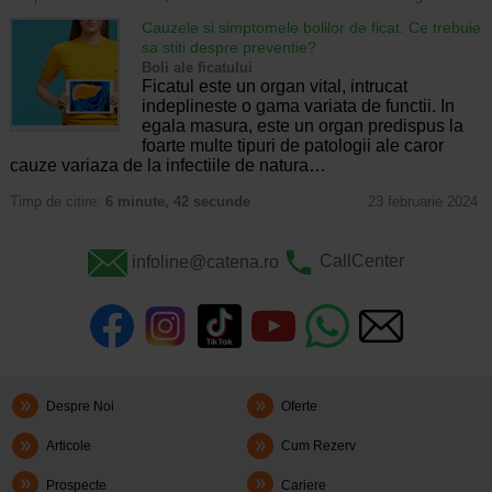
Cauzele si simptomele bolilor de ficat. Ce trebuie
sa stiti despre preventie?
Boli ale ficatului
Ficatul este un organ vital, intrucat
indeplineste o gama variata de functii. In
egala masura, este un organ predispus la
foarte multe tipuri de patologii ale caror
cauze variaza de la infectiile de natura…
Timp de citire:
6 minute, 42 secunde
23 februarie 2024
infoline@catena.ro
CallCenter
Despre Noi
Oferte
Articole
Cum Rezerv
Prospecte
Cariere