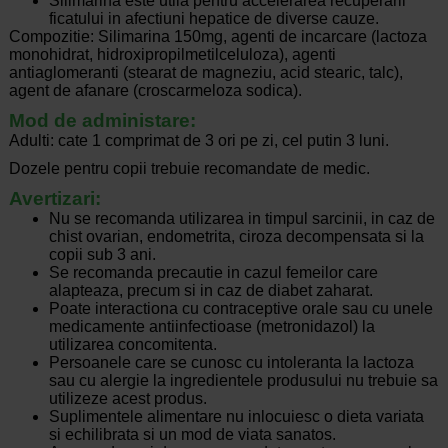
Silimarina este utila pentru accelerarea recuperarii
ficatului in afectiuni hepatice de diverse cauze.
Compozitie: Silimarina 150mg, agenti de incarcare (lactoza
monohidrat, hidroxipropilmetilceluloza), agenti
antiaglomeranti (stearat de magneziu, acid stearic, talc),
agent de afanare (croscarmeloza sodica).
Mod de administare:
Adulti: cate 1 comprimat de 3 ori pe zi, cel putin 3 luni.
Dozele pentru copii trebuie recomandate de medic.
Avertizari:
Nu se recomanda utilizarea in timpul sarcinii, in caz de
chist ovarian, endometrita, ciroza decompensata si la
copii sub 3 ani.
Se recomanda precautie in cazul femeilor care
alapteaza, precum si in caz de diabet zaharat.
Poate interactiona cu contraceptive orale sau cu unele
medicamente antiinfectioase (metronidazol) la
utilizarea concomitenta.
Persoanele care se cunosc cu intoleranta la lactoza
sau cu alergie la ingredientele produsului nu trebuie sa
utilizeze acest produs.
Suplimentele alimentare nu inlocuiesc o dieta variata
si echilibrata si un mod de viata sanatos.