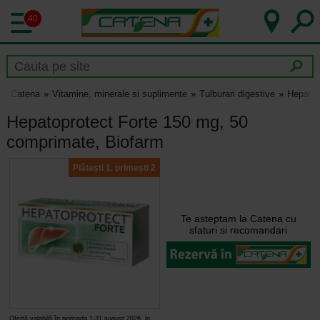
40
Catena
Vitamine, minerale si suplimente
Tulburari digestive
Hepatop
Hepatoprotect Forte 150 mg, 50
comprimate, Biofarm
Plătești 1, primești 2
Te asteptam la Catena cu
sfaturi si recomandari
Ofertă valabilă în perioada 1-31 august 2026, in