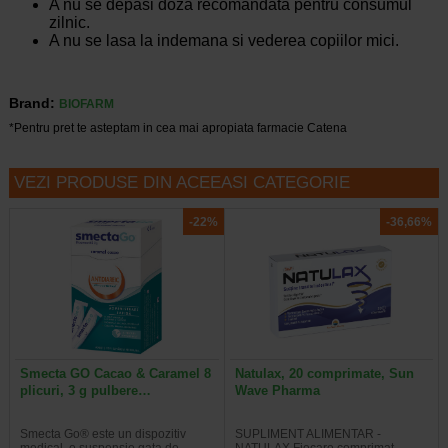
A nu se depasi doza recomandata pentru consumul
zilnic.
A nu se lasa la indemana si vederea copiilor mici.
Brand:
BIOFARM
*Pentru pret te asteptam in cea mai apropiata farmacie Catena
VEZI PRODUSE DIN ACEEASI CATEGORIE
-22%
-36,66%
Smecta GO Cacao & Caramel 8
Natulax, 20 comprimate, Sun
plicuri, 3 g pulbere…
Wave Pharma
Smecta Go® este un dispozitiv
SUPLIMENT ALIMENTAR -
medical, o suspensie gata de
NATULAX Fiecare comprimat