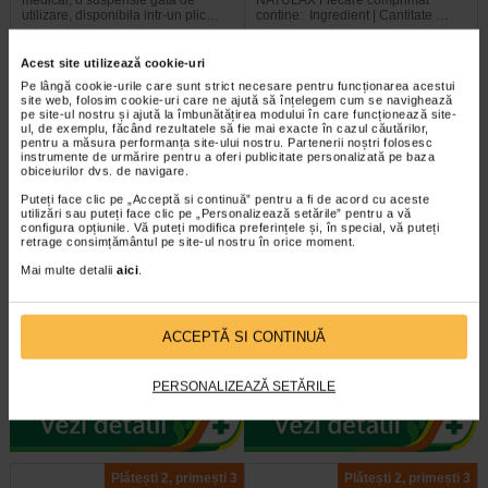
utilizare, disponibila intr-un plic…
contine: Ingredient | Cantitate …
Acest site utilizează cookie-uri
Pe lângă cookie-urile care sunt strict necesare pentru funcționarea acestui
site web, folosim cookie-uri care ne ajută să înțelegem cum se navighează
pe site-ul nostru și ajută la îmbunătățirea modului în care funcționează site-
-25,48%
Plătești 2, primești 3
ul, de exemplu, făcând rezultatele să fie mai exacte în cazul căutărilor,
pentru a măsura performanța site-ului nostru. Partenerii noștri folosesc
instrumente de urmărire pentru a oferi publicitate personalizată pe baza
obiceiurilor dvs. de navigare.
Puteți face clic pe „Acceptă si continuă” pentru a fi de acord cu aceste
utilizări sau puteți face clic pe „Personalizează setările” pentru a vă
configura opțiunile. Vă puteți modifica preferințele și, în special, vă puteți
retrage consimțământul pe site-ul nostru în orice moment.
Mai multe detalii
aici
.
Zimez carbune, 5 plicuri, Sun
LaxaNatur N, 20 comprimate
Wave Pharma
filmate, Naturalis
ACCEPTĂ SI CONTINUĂ
Supliment alimentar cu carbune
Supliment alimentar sub forma de
activ si inulina, destinat reducerii
comprimate filmate, care contine
acumularii excesive de gaze…
extract din frunze de Senna…
PERSONALIZEAZĂ SETĂRILE
Plătești 2, primești 3
Plătești 2, primești 3