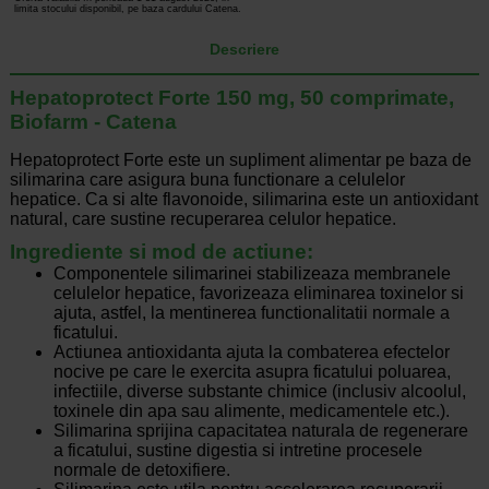
limita stocului disponibil, pe baza cardului Catena.
Descriere
Hepatoprotect Forte 150 mg, 50 comprimate,
Biofarm - Catena
Hepatoprotect Forte este un supliment alimentar pe baza de
silimarina care asigura buna functionare a celulelor
hepatice. Ca si alte flavonoide, silimarina este un antioxidant
natural, care sustine recuperarea celulor hepatice.
Ingrediente si mod de actiune:
Componentele silimarinei stabilizeaza membranele
celulelor hepatice, favorizeaza eliminarea toxinelor si
ajuta, astfel, la mentinerea functionalitatii normale a
ficatului.
Actiunea antioxidanta ajuta la combaterea efectelor
nocive pe care le exercita asupra ficatului poluarea,
infectiile, diverse substante chimice (inclusiv alcoolul,
toxinele din apa sau alimente, medicamentele etc.).
Silimarina sprijina capacitatea naturala de regenerare
a ficatului, sustine digestia si intretine procesele
normale de detoxifiere.