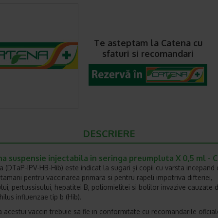
Te asteptam la Catena cu
sfaturi si recomandari
DESCRIERE
a suspensie injectabila in seringa preumpluta X 0,5 ml - 
 (DTaP-IPV-HB-Hib) este indicat la sugari şi copii cu varsta incepand 
tamani pentru vaccinarea primara si pentru rapeli impotriva difteriei,
ui, pertussisului, hepatitei B, poliomielitei si bolilor invazive cauzate 
lus influenzae tip b (Hib).
a acestui vaccin trebuie sa fie in conformitate cu recomandarile oficial