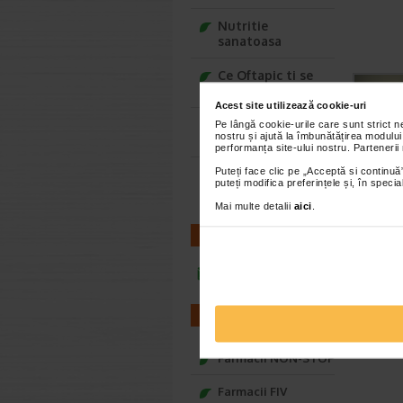
Nutritie
sanatoasa
Ce Oftapic ti se
potriveste
Acest site utilizează cookie-uri
Adora – Adorabili
Pe lângă cookie-urile care sunt strict 
nostru și ajută la îmbunătățirea modului
din prima clipa
performanța site-ului nostru. Partenerii
Puteți face clic pe „Acceptă si continuă”
Seturi cadou
puteți modifica preferințele și, în spec
Baylis&Harding
Mai multe detalii
aici
.
CONTACT
infoline@catena.ro
FARMACII
Farmacii NON-STOP
Farmacii FIV