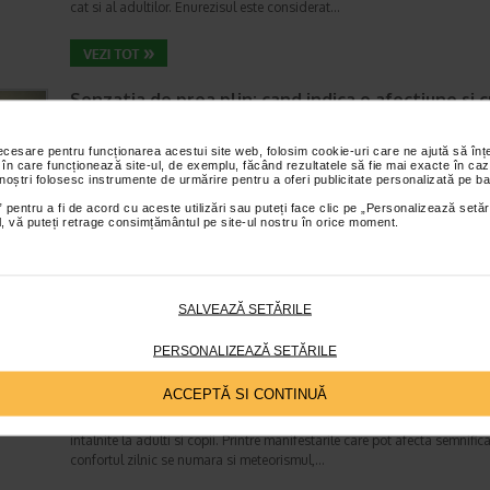
cat si al adultilor. Enurezisul este considerat…
Senzatia de prea plin: cand indica o afectiune si 
tratati
Boli ale sistemului digestiv
necesare pentru funcționarea acestui site web, folosim cookie-uri care ne ajută să î
 în care funcționează site-ul, de exemplu, făcând rezultatele să fie mai exacte în caz
Timp de citire:
4 minute, 55 secunde
26 iul
 noștri folosesc instrumente de urmărire pentru a oferi publicitate personalizată pe ba
Multi oameni au experimentat macar o data dupa masa o senzatie de 
 pentru a fi de acord cu aceste utilizări sau puteți face clic pe „Personalizează setăr
plin, chiar si atunci cand nu au consumat o cantitate foarte mare de al
ial, vă puteți retrage consimțământul pe site-ul nostru în orice moment.
In cele mai multe cazuri, aceasta apare ocazional…
SALVEAZĂ SETĂRILE
Totul despre meteorism: cauze, factori declansat
tratament si dieta
PERSONALIZEAZĂ SETĂRILE
Boli ale sistemului digestiv
Timp de citire:
6 minute, 3 secunde
26 iul
ACCEPTĂ SI CONTINUĂ
Disconfortul abdominal este una dintre cele mai frecvente probleme di
intalnite la adulti si copii. Printre manifestarile care pot afecta semnifica
confortul zilnic se numara si meteorismul,…