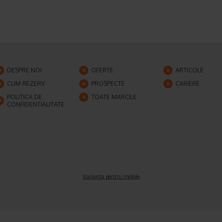
DESPRE NOI
OFERTE
ARTICOLE
CUM REZERV
PROSPECTE
CARIERE
POLITICA DE
TOATE MARCILE
CONFIDENTIALITATE
Varianta pentru mobile