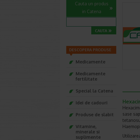
Cauta un produs
in Catena
DESCOPERA PRODUSE
Medicamente
Medicamente
fertilitate
Special la Catena
Hexacin
Idei de cadouri
Hexacima
sase sap
Produse de slabit
tetanosul
Vitamine,
Haemophi
minerale si
Utilizare
suplimente