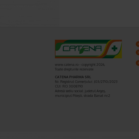
www.catena.ro - copyright 2026,
Toate drepturile rezervate
CATENA PHARMA SRL
Nr. Registrul Comerţului: J03/2710/2023
CUI: RO 3008793
Adresă sediu social: judetul Argeş,
municipiul Piteşti, strada Banat nr.2