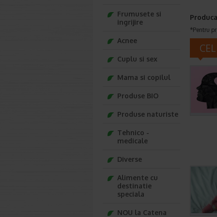
Frumusete si
Produca
ingrijire
*Pentru pr
Acnee
CEL
Cuplu si sex
Mama si copilul
Produse BIO
Produse naturiste
Tehnico -
medicale
Diverse
Alimente cu
destinatie
speciala
NOU la Catena