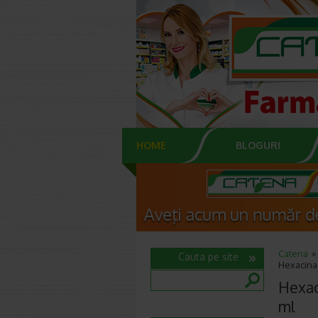
HOME
BLOGURI
Catena
Cauta pe site
Hexacina 
Hexac
ml