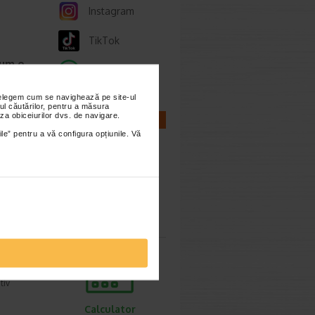
Instagram
TikTok
cum o
Whatsapp
nțelegem cum se navighează pe site-ul
ul căutărilor, pentru a măsura
ie 2026
za obiceiurilor dvs. de navigare.
CALCULATOARE
prea
ile” pentru a vă configura opțiunile. Vă
imente.
Calculator
ori,
sarcina
ie 2026
gestive
tiv
Calculator