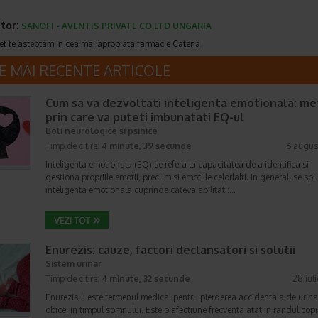
tor:
SANOFI - AVENTIS PRIVATE CO.LTD UNGARIA
et te asteptam in cea mai apropiata farmacie Catena
E MAI RECENTE ARTICOLE
Cum sa va dezvoltati inteligenta emotionala: m
prin care va puteti imbunatati EQ-ul
Boli neurologice si psihice
Timp de citire:
4 minute, 39 secunde
6 augus
Inteligenta emotionala (EQ) se refera la capacitatea de a identifica si
gestiona propriile emotii, precum si emotiile celorlalti. In general, se sp
inteligenta emotionala cuprinde cateva abilitati:…
Enurezis: cauze, factori declansatori si solutii
Sistem urinar
Timp de citire:
4 minute, 32 secunde
28 iul
Enurezisul este termenul medical pentru pierderea accidentala de urina
obicei in timpul somnului. Este o afectiune frecventa atat in randul copii