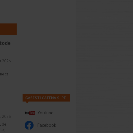
etode
t 2026
une ca
GASESTI CATENA SI PE
Youtube
ie 2026
, de
Facebook
lor,