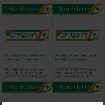
Stamaril, 1 flacon liofizat +
Avaxim 80 U pediatric vaccin
solvent pentru suspensie…
hepatitic A x 1 seringa…
STAMARIL este un vaccin care
AVAXIM 80 U PEDIATRIC este un
ofera protectie impotriva febrei
vaccin care ajuta la protejarea
galbene, o bola infectioasa grava…
organismului impotriva infectiei…