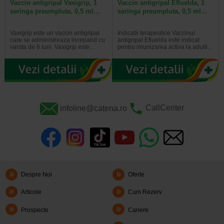
Vaccin antigripal Vaxigrip, 1
Vaccin antigripal Efluelda, 1
seringa preumpluta, 0,5 ml…
seringa preumpluta, 0,5 ml…
Vaxigrip este un vaccin antigripal
Indicatii terapeutice Vaccinul
care se administreaza incepand cu
antigripal Efluelda este indicat
varsta de 6 luni. Vaxigrip este…
pentru imunizarea activa la adulti…
infoline@catena.ro
CallCenter
Despre Noi
Oferte
Articole
Cum Rezerv
Prospecte
Cariere