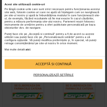
Acest site utilizează cookie-uri
Pe lângă cookie-urile care sunt strict necesare pentru funcționarea acestui
site web, folosim cookie-uri care ne ajută să înțelegem cum se navighează
pe site-ul nostru și ajută la îmbunătățirea modului în care funcționează site-
ul, de exemplu, făcând rezultatele să fie mai exacte în cazul căutărilor,
pentru a măsura performanța site-ului nostru. Partenerii noștri folosesc
instrumente de urmărire pentru a oferi publicitate personalizată pe baza
obiceiurilor dvs. de navigare.
Dultavax x 1 seringa
Hexacina suspensie injectabila
preumpluta cu ac atasat x…
in seringa preumpluta X 0,5 ml
Puteți face clic pe „Acceptă si continuă” pentru a fi de acord cu aceste
utilizări sau puteți face clic pe „Personalizează setările” pentru a vă
configura opțiunile. Vă puteți modifica preferințele și, în special, vă puteți
retrage consimțământul pe site-ul nostru în orice moment.
DULTAVAX suspensie injectabila in
Hexacima (DTaP-IPV-HB-Hib) este
seringa preumpluta este un vaccin
indicat la sugari şi copii cu varsta
Mai multe detalii
aici
.
diftero-tetanic si poliomielitic…
incepand de la sase saptamani…
ACCEPTĂ SI CONTINUĂ
PERSONALIZEAZĂ SETĂRILE