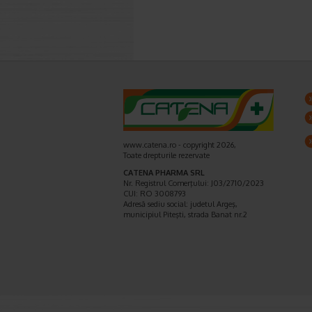
www.catena.ro - copyright 2026,
Toate drepturile rezervate
CATENA PHARMA SRL
Nr. Registrul Comerţului: J03/2710/2023
CUI: RO 3008793
Adresă sediu social: judetul Argeş,
municipiul Piteşti, strada Banat nr.2