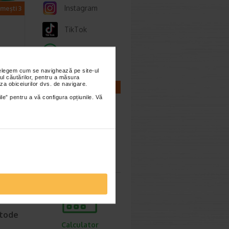
Instagram
imești 3
TikTok
Whatsapp
nțelegem cum se navighează pe site-ul
ul căutărilor, pentru a măsura
nte
za obiceiurilor dvs. de navigare.
CALCULATOARE
ile” pentru a vă configura opțiunile. Vă
a
aj
l…
Calculator
sarcina
etode
Calculator