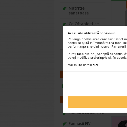
Nutritie
sanatoasa
Ce Oftapic ti se
potriveste
Acest site utilizează cookie-uri
Adora – Adorabili
Pe lângă cookie-urile care sunt strict 
nostru și ajută la îmbunătățirea modului
din prima clipa
Ruj U
performanța site-ului nostru. Partenerii
vibra
Puteți face clic pe „Acceptă si continuă”
Seturi cadou
Purpu
puteți modifica preferințele și, în spec
Baylis&Harding
Nuanta i
Mai multe detalii
aici
.
perfecta,
durata D
CONTACT
infoline@catena.ro
FARMACII
CEL
Farmacii NON-STOP
Farmacii FIV