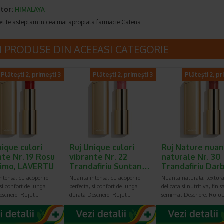
tor:
HIMALAYA
et te asteptam in cea mai apropiata farmacie Catena
I PRODUSE DIN ACEEASI CATEGORIE
Plătești 2, primești 3
Plătești 2, primești 3
Plătești 2, pr
nique culori
Ruj Unique culori
Ruj Nature nua
nte Nr. 19 Rosu
vibrante Nr. 22
naturale Nr. 30
simo, LAVERTU
Trandafiriu Suntan…
Trandafiriu Da
ntensa, cu acoperire
Nuanta intensa, cu acoperire
Nuanta naturala, textur
 si confort de lunga
perfecta, si confort de lunga
delicata si nutritiva, finis
escriere: Rujul…
durata Descriere: Rujul…
semimat Descriere: Ruju