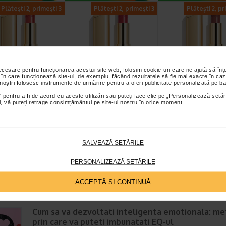
Plătești 2, primești 3
Plătești 2, primești 3
Plătești 2, pr
necesare pentru funcționarea acestui site web, folosim cookie-uri care ne ajută să î
 în care funcționează site-ul, de exemplu, făcând rezultatele să fie mai exacte în caz
nique culori
Ruj Nature nuante
Ruj Nature nua
 noștri folosesc instrumente de urmărire pentru a oferi publicitate personalizată pe ba
nte Nr. 18
naturale Nr.36 Rosu
naturale Nr. 34
 pentru a fi de acord cu aceste utilizări sau puteți face clic pe „Personalizează setăr
riu, LAVERTU
Diablotin, LAVERTU
Trandafiriu…
ial, vă puteți retrage consimțământul pe site-ul nostru în orice moment.
ntensa, cu acoperire
Nuanta naturala, textura
Nuanta naturala, textur
 si confort de lunga
delicata si nutritiva, finisaj
delicata si nutritiva, finis
escriere: Rujul…
semimat Descriere: Rujul…
semimat Descriere: Ruju
SALVEAZĂ SETĂRILE
PERSONALIZEAZĂ SETĂRILE
ACCEPTĂ SI CONTINUĂ
E MAI RECENTE ARTICOLE
Cum sa va dezvoltati inteligenta emotionala: m
prin care va puteti imbunatati EQ-ul