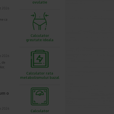
ovulatie
t 2026
une ca
Calculator
greutate ideala
ie 2026
, de
lor,
Calculator rata
metabolismului bazal
cum o
ie 2026
Calculator