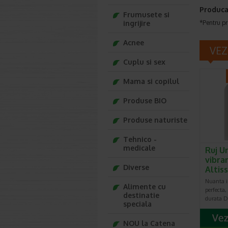
Produca
Frumusete si
ingrijire
*Pentru pr
Acnee
VEZ
Cuplu si sex
Mama si copilul
Produse BIO
Produse naturiste
Tehnico -
medicale
Ruj U
vibra
Diverse
Altis
Nuanta i
Alimente cu
perfecta,
destinatie
durata D
speciala
NOU la Catena