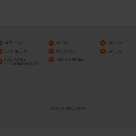
DESPRE NOI
OFERTE
ARTICOLE
CUM REZERV
PROSPECTE
CARIERE
POLITICA DE
TOATE MARCILE
CONFIDENTIALITATE
Varianta pentru mobile