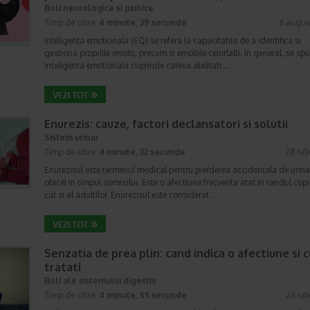
Boli neurologice si psihice
Timp de citire:
4 minute, 39 secunde
6 augus
Inteligenta emotionala (EQ) se refera la capacitatea de a identifica si
gestiona propriile emotii, precum si emotiile celorlalti. In general, se sp
inteligenta emotionala cuprinde cateva abilitati:…
Enurezis: cauze, factori declansatori si solutii
Sistem urinar
Timp de citire:
4 minute, 32 secunde
28 iul
Enurezisul este termenul medical pentru pierderea accidentala de urina
obicei in timpul somnului. Este o afectiune frecventa atat in randul copii
cat si al adultilor. Enurezisul este considerat…
Senzatia de prea plin: cand indica o afectiune si 
tratati
Boli ale sistemului digestiv
Timp de citire:
4 minute, 55 secunde
26 iul