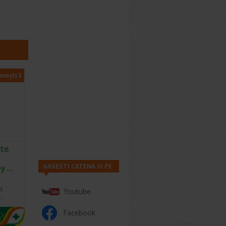
imești 3
nte
GASESTI CATENA SI PE
rby…
a
aj
Youtube
l…
Facebook