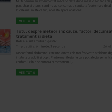
Multi oameni au experimentat macar o data dupa masa o senzatie de 
plin, chiar si atunci cand nu au consumat o cantitate foarte mare de al
In cele mai multe cazuri, aceasta apare ocazional…
Totul despre meteorism: cauze, factori declansat
tratament si dieta
Boli ale sistemului digestiv
Timp de citire:
6 minute, 3 secunde
26 iul
Disconfortul abdominal este una dintre cele mai frecvente probleme di
intalnite la adulti si copii. Printre manifestarile care pot afecta semnifica
confortul zilnic se numara si meteorismul,…