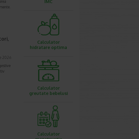
IMC
prea
imente.
ori,
Calculator
hidratare optima
ie 2026
gestive
tiv
Calculator
greutate bebelusi
Calculator