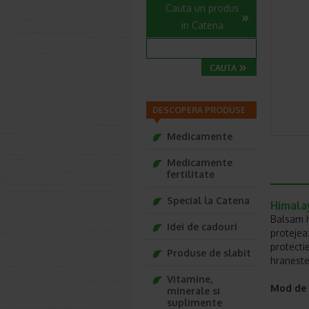
Cauta un produs
in Catena
DESCOPERA PRODUSE
Medicamente
Medicamente
fertilitate
Special la Catena
Himala
Balsam h
Idei de cadouri
protejea
protecti
Produse de slabit
hraneste 
Vitamine,
Mod de u
minerale si
suplimente