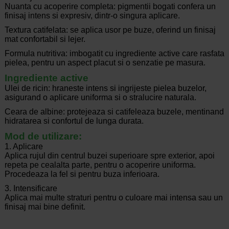
Nuanta cu acoperire completa: pigmentii bogati confera un
finisaj intens si expresiv, dintr-o singura aplicare.
Textura catifelata: se aplica usor pe buze, oferind un finisaj
mat confortabil si lejer.
Formula nutritiva: imbogatit cu ingrediente active care rasfata
pielea, pentru un aspect placut si o senzatie pe masura.
Ingrediente active
Ulei de ricin: hraneste intens si ingrijeste pielea buzelor,
asigurand o aplicare uniforma si o stralucire naturala.
Ceara de albine: protejeaza si catifeleaza buzele, mentinand
hidratarea si confortul de lunga durata.
Mod de utilizare:
1. Aplicare
Aplica rujul din centrul buzei superioare spre exterior, apoi
repeta pe cealalta parte, pentru o acoperire uniforma.
Procedeaza la fel si pentru buza inferioara.
3. Intensificare
Aplica mai multe straturi pentru o culoare mai intensa sau un
finisaj mai bine definit.