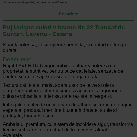
limita stocului disponibil, pe baza cardului Catena.
Descriere
Ruj Unique culori vibrante Nr. 22 Trandafiriu
Suntan, Lavertu - Catena
Nuanta intensa, cu acoperire perfecta, si confort de lunga
durata
Descriere:
Rujul LAVERTU Unique imbina culoarea intensa cu
proprietatile nutritive, pentru buze catifelate, senzatie de
confort si un finisaj expresiv, de lunga durata.
Textura catifelata, mata, adera usor pe buze si ofera
acoperire uniforma dintr-o singura aplicare, asigurand o
culoare vibranta si intensa, care rezista intreaga zi.
Imbogatit cu ulei de ricin, ceara de albine si ceruri de origine
vegetala, produsul mentine buzele hidratate, suple si
protejate, fara a le usca.
Ambalajul premium, cu sistem de inchidere sigur, transforma
fiecare aplicare intr-un ritual de frumusete rafinat.
Avantaje