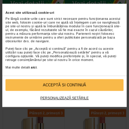
Acest site utilizează cookie-uri
Plătești 2, primești 3
Plătești 2, primești 3
Pe lângă cookie-urile care sunt strict necesare pentru funcționarea acestui
site web, folosim cookie-uri care ne ajută să înțelegem cum se navighează
pe site-ul nostru și ajută la îmbunătățirea modului în care funcționează site-
ul, de exemplu, făcând rezultatele să fie mai exacte în cazul căutărilor,
pentru a măsura performanța site-ului nostru. Partenerii noștri folosesc
instrumente de urmărire pentru a oferi publicitate personalizată pe baza
obiceiurilor dvs. de navigare.
Puteți face clic pe „Acceptă si continuă” pentru a fi de acord cu aceste
utilizări sau puteți face clic pe „Personalizează setările” pentru a vă
configura opțiunile. Vă puteți modifica preferințele și, în special, vă puteți
retrage consimțământul pe site-ul nostru în orice moment.
Ruj Unique culori vibrante Nr.
Ruj Nature nuante naturale
18 Purpuriu, LAVERTU
Nr.36 Rosu Diablotin…
Mai multe detalii
aici
.
Nuanta intensa, cu acoperire
Nuanta naturala, textura delicata si
perfecta, si confort de lunga durata
nutritiva, finisaj semimat Descriere:
ACCEPTĂ SI CONTINUĂ
Descriere: Rujul LAVERTU…
Rujul Nature imbina nuanta…
PERSONALIZEAZĂ SETĂRILE
Plătești 2, primești 3
Plătești 2, primești 3