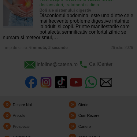
declansatori, tratament si dieta
Boli ale sistemului digestiv
Disconfortul abdominal este una dintre cele
mai frecvente probleme digestive intalnite
la adulti si copii. Printre manifestarile care
pot afecta semnificativ confortul zilnic se
numara si meteorismul,…
Timp de citire:
6 minute, 3 secunde
26 iulie 2026
infoline@catena.ro
CallCenter
Despre Noi
Oferte
Articole
Cum Rezerv
Prospecte
Cariere