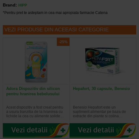
Brand:
HIPP
*Pentru pret te asteptam in cea mai apropiata farmacie Catena
VEZI PRODUSE DIN ACEEASI CATEGORIE
-25%
Adora Dispozitiv din silicon
Hepafort, 30 capsule, Benesio
pentru hranirea bebelusului
Acest dispozitiv a fost creat pentru
Benesio Hepafort este un
a usura tranzitia de la hranirea cu
supliment alimentar pe baza de
lichide la cea cu alimente solide…
extracte din plante si colina…