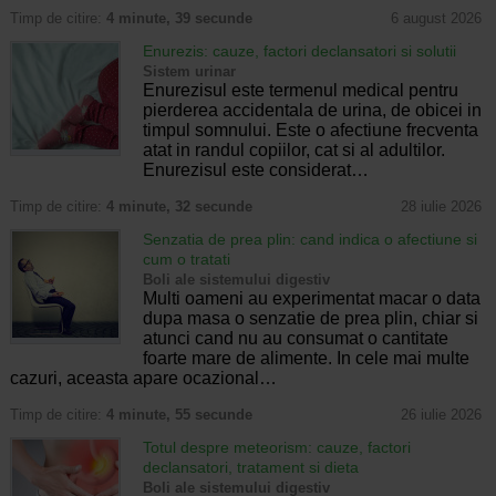
Timp de citire:
4 minute, 39 secunde
6 august 2026
Enurezis: cauze, factori declansatori si solutii
Sistem urinar
Enurezisul este termenul medical pentru
pierderea accidentala de urina, de obicei in
timpul somnului. Este o afectiune frecventa
atat in randul copiilor, cat si al adultilor.
Enurezisul este considerat…
Timp de citire:
4 minute, 32 secunde
28 iulie 2026
Senzatia de prea plin: cand indica o afectiune si
cum o tratati
Boli ale sistemului digestiv
Multi oameni au experimentat macar o data
dupa masa o senzatie de prea plin, chiar si
atunci cand nu au consumat o cantitate
foarte mare de alimente. In cele mai multe
cazuri, aceasta apare ocazional…
Timp de citire:
4 minute, 55 secunde
26 iulie 2026
Totul despre meteorism: cauze, factori
declansatori, tratament si dieta
Boli ale sistemului digestiv