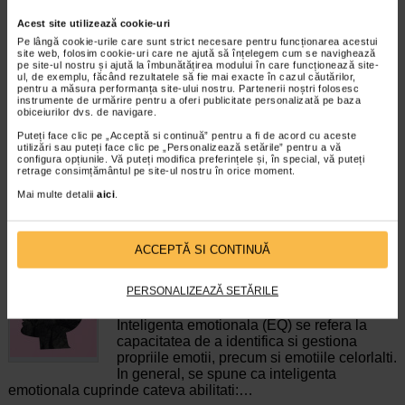
Acest site utilizează cookie-uri
Pe lângă cookie-urile care sunt strict necesare pentru funcționarea acestui
Vita-Stelute, 60 jeleuri,
BIO-VOLUME Sampon pentru
site web, folosim cookie-uri care ne ajută să înțelegem cum se navighează
NATURALIS
volum, 200 ml, BIOCLIN
pe site-ul nostru și ajută la îmbunătățirea modului în care funcționează site-
ul, de exemplu, făcând rezultatele să fie mai exacte în cazul căutărilor,
pentru a măsura performanța site-ului nostru. Partenerii noștri folosesc
instrumente de urmărire pentru a oferi publicitate personalizată pe baza
Naturalis Vita-Stelute jeleuri este
Bioclin Bio-Volume - sampon
obiceiurilor dvs. de navigare.
un supliment alimentar vegan, sub
pentru volum - contine un
forma de jeleuri cu aroma…
surfactant inovator, fara sulfati…
Puteți face clic pe „Acceptă si continuă” pentru a fi de acord cu aceste
utilizări sau puteți face clic pe „Personalizează setările” pentru a vă
configura opțiunile. Vă puteți modifica preferințele și, în special, vă puteți
retrage consimțământul pe site-ul nostru în orice moment.
Mai multe detalii
aici
.
CELE MAI RECENTE ARTICOLE
ACCEPTĂ SI CONTINUĂ
Cum sa va dezvoltati inteligenta emotionala:
PERSONALIZEAZĂ SETĂRILE
metode prin care va puteti imbunatati EQ-ul
Boli neurologice si psihice
Inteligenta emotionala (EQ) se refera la
capacitatea de a identifica si gestiona
propriile emotii, precum si emotiile celorlalti.
In general, se spune ca inteligenta
emotionala cuprinde cateva abilitati:…