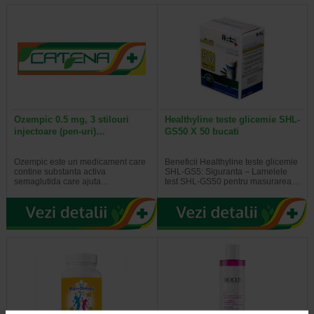
Ozempic 0.5 mg, 3 stilouri
Healthyline teste glicemie SHL-
injectoare (pen-uri)…
GS50 X 50 bucati
Ozempic este un medicament care
Beneficii Healthyline teste glicemie
contine substanta activa
SHL-GS5: Siguranta – Lamelele
semaglutida care ajuta…
test SHL-GS50 pentru masurarea…