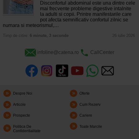
Disconfortul abdominal este una dintre cele
mai frecvente probleme digestive intalnite
la adulti si copii. Printre manifestarile care
pot afecta semnificativ confortul zilnic se
numara si meteorismul,…
Timp de citire:
6 minute, 3 secunde
26 iulie 2026
infoline@catena.ro
CallCenter
Despre Noi
Oferte
Articole
Cum Rezerv
Prospecte
Cariere
Politica De
Toate Marcile
Confidentialitate