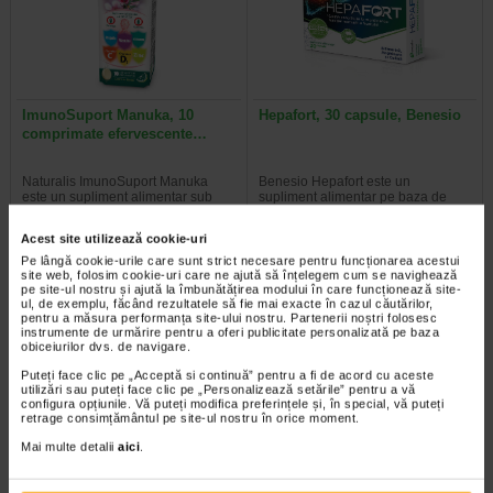
ImunoSuport Manuka, 10
Hepafort, 30 capsule, Benesio
comprimate efervescente…
Naturalis ImunoSuport Manuka
Benesio Hepafort este un
este un supliment alimentar sub
supliment alimentar pe baza de
forma de comprimate…
extracte din plante si colina…
Acest site utilizează cookie-uri
Pe lângă cookie-urile care sunt strict necesare pentru funcționarea acestui
site web, folosim cookie-uri care ne ajută să înțelegem cum se navighează
pe site-ul nostru și ajută la îmbunătățirea modului în care funcționează site-
ul, de exemplu, făcând rezultatele să fie mai exacte în cazul căutărilor,
pentru a măsura performanța site-ului nostru. Partenerii noștri folosesc
instrumente de urmărire pentru a oferi publicitate personalizată pe baza
obiceiurilor dvs. de navigare.
Puteți face clic pe „Acceptă si continuă” pentru a fi de acord cu aceste
utilizări sau puteți face clic pe „Personalizează setările” pentru a vă
configura opțiunile. Vă puteți modifica preferințele și, în special, vă puteți
retrage consimțământul pe site-ul nostru în orice moment.
Mai multe detalii
aici
.
MINUT Aspirator nazal baby 2
Vitamina D3 +K2, 30 capsule