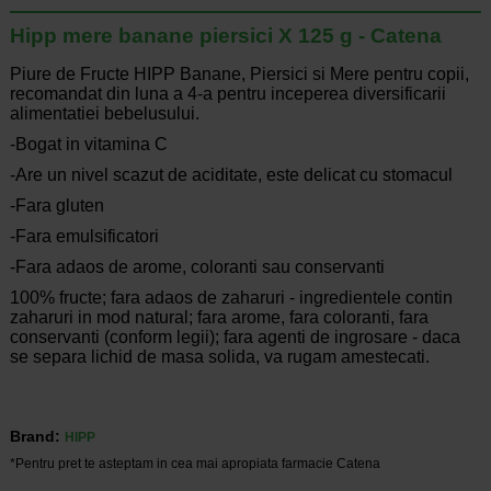
Hipp mere banane piersici X 125 g - Catena
Piure de Fructe HIPP Banane, Piersici si Mere pentru copii,
recomandat din luna a 4-a pentru inceperea diversificarii
alimentatiei bebelusului.
-Bogat in vitamina C
-Are un nivel scazut de aciditate, este delicat cu stomacul
-Fara gluten
-Fara emulsificatori
-Fara adaos de arome, coloranti sau conservanti
100% fructe; fara adaos de zaharuri - ingredientele contin
zaharuri in mod natural; fara arome, fara coloranti, fara
conservanti (conform legii); fara agenti de ingrosare - daca
se separa lichid de masa solida, va rugam amestecati.
Brand:
HIPP
*Pentru pret te asteptam in cea mai apropiata farmacie Catena