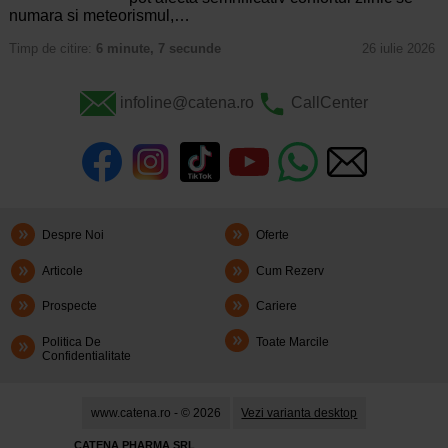
numara si meteorismul,…
Timp de citire:
6 minute, 7 secunde
26 iulie 2026
infoline@catena.ro
CallCenter
Despre Noi
Oferte
Articole
Cum Rezerv
Prospecte
Cariere
Politica De
Toate Marcile
Confidentialitate
www.catena.ro - © 2026
Vezi varianta desktop
CATENA PHARMA SRL