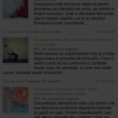
Enurezisul este termenul medical pentru
pierderea accidentala de urina, de obicei in
timpul somnului. Este o afectiune frecventa
atat in randul copiilor, cat si al adultilor.
Enurezisul este considerat…
Timp de citire:
4 minute, 32 secunde
28 iulie 2026
Senzatia de prea plin: cand indica o afectiune si
cum o tratati
Boli ale sistemului digestiv
Multi oameni au experimentat macar o data
dupa masa o senzatie de prea plin, chiar si
atunci cand nu au consumat o cantitate
foarte mare de alimente. In cele mai multe
cazuri, aceasta apare ocazional…
Timp de citire:
4 minute, 55 secunde
26 iulie 2026
Totul despre meteorism: cauze, factori
declansatori, tratament si dieta
Boli ale sistemului digestiv
Disconfortul abdominal este una dintre cele
mai frecvente probleme digestive intalnite
la adulti si copii. Printre manifestarile care
pot afecta semnificativ confortul zilnic se