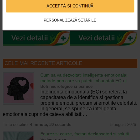
varfuri silicon
moi, NATURALIS
ACCEPTĂ SI CONTINUĂ
Descriere MINUT Aspirator nazal
Naturalis Vitamina D3 + K2 este un
baby 2 varfuri silicon Aspiratorul
supliment alimentar care combina
PERSONALIZEAZĂ SETĂRILE
nazal cu 2 capete anatomice din…
vitamina D3 si vitamina K2 (sub…
CELE MAI RECENTE ARTICOLE
Cum sa va dezvoltati inteligenta emotionala:
metode prin care va puteti imbunatati EQ-ul
Boli neurologice si psihice
Inteligenta emotionala (EQ) se refera la
capacitatea de a identifica si gestiona
propriile emotii, precum si emotiile celorlalti.
In general, se spune ca inteligenta
emotionala cuprinde cateva abilitati:…
Timp de citire:
4 minute, 30 secunde
5 august 2026
Enurezis: cauze, factori declansatori si solutii
Sistem urinar