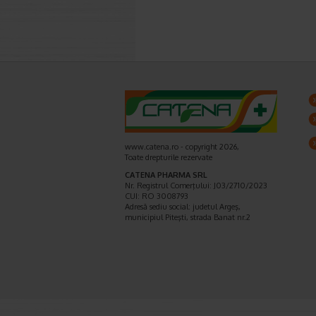
www.catena.ro - copyright 2026,
Toate drepturile rezervate
CATENA PHARMA SRL
Nr. Registrul Comerţului: J03/2710/2023
CUI: RO 3008793
Adresă sediu social: judetul Argeş,
municipiul Piteşti, strada Banat nr.2