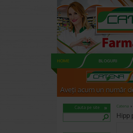
HOME
BLOGURI
Catena
Cauta pe site
Hipp p