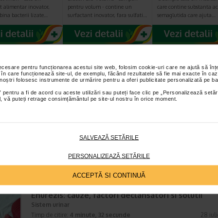
t alimentar inovator,
pentru volum - contine un
care contine substanta ac
ina bacterii lizate…
surfactant inovator, fara sulfati…
semaglutida care ajuta…
necesare pentru funcționarea acestui site web, folosim cookie-uri care ne ajută să î
E MAI RECENTE ARTICOLE
 în care funcționează site-ul, de exemplu, făcând rezultatele să fie mai exacte în caz
 noștri folosesc instrumente de urmărire pentru a oferi publicitate personalizată pe ba
 pentru a fi de acord cu aceste utilizări sau puteți face clic pe „Personalizează setăr
Cum sa va dezvoltati inteligenta emotionala: m
ial, vă puteți retrage consimțământul pe site-ul nostru în orice moment.
prin care va puteti imbunatati EQ-ul
Boli neurologice si psihice
Timp de citire:
4 minute, 39 secunde
6 augus
Inteligenta emotionala (EQ) se refera la capacitatea de a identifica si
SALVEAZĂ SETĂRILE
gestiona propriile emotii, precum si emotiile celorlalti. In general, se sp
inteligenta emotionala cuprinde cateva abilitati:…
PERSONALIZEAZĂ SETĂRILE
ACCEPTĂ SI CONTINUĂ
Enurezis: cauze, factori declansatori si solutii
Sistem urinar
Timp de citire:
4 minute, 32 secunde
28 iul