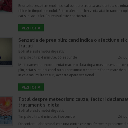
Enurezisul este termenul medical pentru pierderea accidentala de urina
obicei in timpul somnului. Este o afectiune frecventa atat in randul copii
cat si al adultilor. Enurezisul este considerat…
Senzatia de prea plin: cand indica o afectiune si 
tratati
Boli ale sistemului digestiv
Timp de citire:
4 minute, 55 secunde
26 iul
Multi oameni au experimentat macar o data dupa masa o senzatie de 
plin, chiar si atunci cand nu au consumat o cantitate foarte mare de al
In cele mai multe cazuri, aceasta apare ocazional…
Totul despre meteorism: cauze, factori declansat
tratament si dieta
Boli ale sistemului digestiv
Timp de citire:
6 minute, 3 secunde
26 iul
Disconfortul abdominal este una dintre cele mai frecvente probleme di