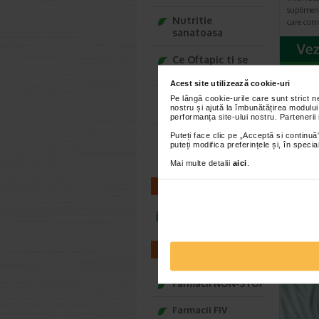
suplimen
Nutritie
care comb
sanatoasa
Ce Oftapic ti se
potriveste
Acest site utilizează cookie-uri
Adora – Adorabili
Pe lângă cookie-urile care sunt strict 
CEL
nostru și ajută la îmbunătățirea modului
din prima clipa
performanța site-ului nostru. Partenerii
Puteți face clic pe „Acceptă si continuă”
Seturi cadou
puteți modifica preferințele și, în spec
Baylis&Harding
Mai multe detalii
aici
.
CONTACT
infoline@catena.ro
FARMACII
Farmacii NON-STOP
Farmacii FIV