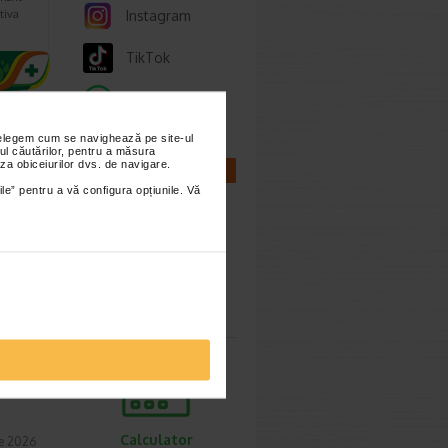
Instagram
tiva
TikTok
Whatsapp
nțelegem cum se navighează pe site-ul
ul căutărilor, pentru a măsura
za obiceiurilor dvs. de navigare.
CALCULATOARE
ile” pentru a vă configura opțiunile. Vă
etode
t 2026
Calculator
une ca
sarcina
Calculator
ie 2026