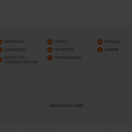
DESPRE NOI
OFERTE
ARTICOLE
CUM REZERV
PROSPECTE
CARIERE
POLITICA DE
TOATE MARCILE
CONFIDENTIALITATE
Varianta pentru mobile