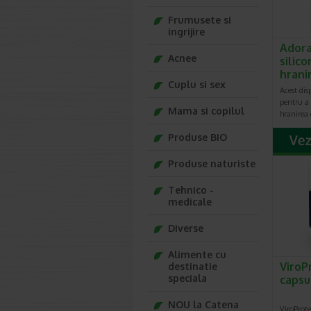
Frumusete si
ingrijire
Adora
Acnee
silic
hrani
Cuplu si sex
Acest dis
pentru a 
Mama si copilul
hranirea 
Produse BIO
Produse naturiste
Tehnico -
medicale
Diverse
Alimente cu
ViroP
destinatie
speciala
capsu
NOU la Catena
ViroProt