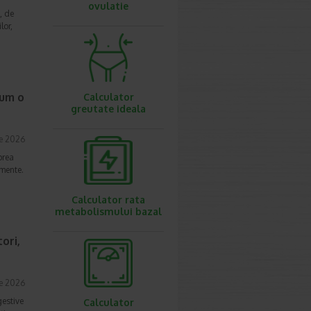
ovulatie
, de
lor,
cum o
Calculator
greutate ideala
ie 2026
prea
imente.
Calculator rata
metabolismului bazal
ori,
ie 2026
gestive
Calculator