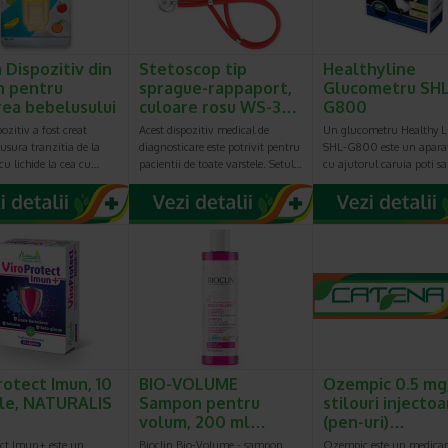
 Dispozitiv din
Stetoscop tip
Healthyline
on pentru
sprague-rappaport,
Glucometru SHL
rea bebelusului
culoare rosu WS-3…
G800
pozitiv a fost creat
Acest dispozitiv medical de
Un glucometru Healthy L
usura tranzitia de la
diagnosticare este potrivit pentru
SHL-G800 este un aparat 
cu lichide la cea cu…
pacientii de toate varstele. Setul…
cu ajutorul caruia poti s
rotect Imun, 10
BIO-VOLUME
Ozempic 0.5 mg,
le, NATURALIS
Sampon pentru
stilouri injecto
volum, 200 ml…
(pen-uri)…
ect Imun+ este un
Bioclin Bio-Volume - sampon
Ozempic este un medica