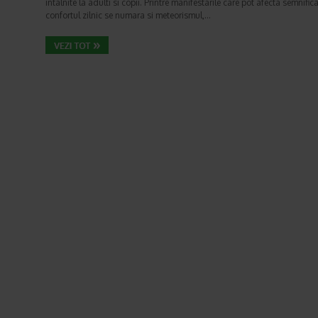
intalnite la adulti si copii. Printre manifestarile care pot afecta semnifica
confortul zilnic se numara si meteorismul,…