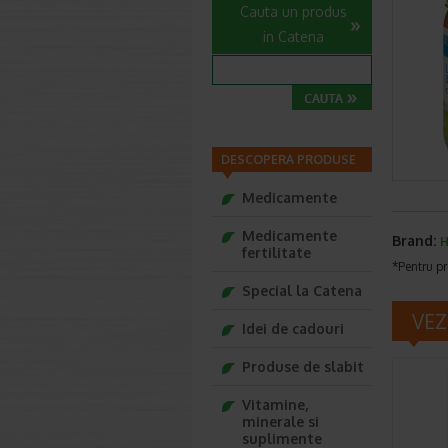
Cauta un produs
in Catena
DESCOPERA PRODUSE
Medicamente
Medicamente
Brand:
H
fertilitate
*Pentru pr
Special la Catena
VEZ
Idei de cadouri
Produse de slabit
Vitamine,
minerale si
suplimente