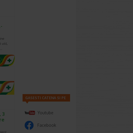
-
ine
util,
a…
GASESTI CATENA SI PE
Youtube
 3
are
Facebook
ment