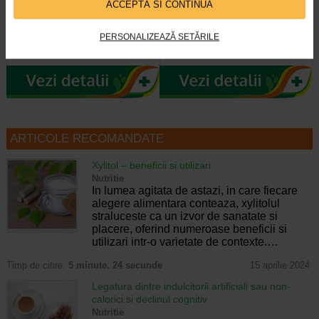
ACCEPTĂ SI CONTINUĂ
Tonico Forte este un supliment
SENDO ADVANCE 3 este un
PERSONALIZEAZĂ SETĂRILE
alimentar fara zahar, sub forma de
tensiometru automat digital de
flacon buvabil, ce combina patru…
calitate superioara, proiectat de…
ARTICOLE RECOMANDATE
Xylitol – beneficii si utilizari
Nutritie
In lumea agitata de astazi, in care fiecare
alegere alimentara conteaza, xylitolul
straluceste ca un izvor de sanatate si
placere, oferind numeroase beneficii si
utilizari intr-o varietate de contexte.…
Timp de citire:
5 minute, 24 secunde
15 aprilie 2024
Legatura dintre indulcitorii artificiali sau non-
calorici si declinul cognitiv
Nutritie