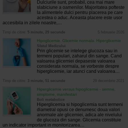
Dulciurile sunt, probabil, cea mai mare
slabiciune a oamenilor. Majoritatea pofteste
la alimentele dulci pentru placerea pe care
acestea o aduc. Aceasta placere este usor
accesibila in zilele noastre,…
Timp de citire:
5 minute, 29 secunde
5 februarie 2026
Hipoglicemie. Glicemie normala. Hiperglicemie
Sfatul Medicului
Prin glicemie se intelege glucoza sau in
termeni populari, zaharul din sange. Cand
valoarea glicemiei depaseste valoarea
considerata normala, se vorbeste despre
hiperglicemie, iar atunci cand valoarea…
Timp de citire:
3 minute, 51 secunde
29 decembrie 2021
Hiperglicemie versus hipoglicemie - semne,
simptome, manifestari
Boli metabolice
Hiperglicemia si hipoglicemia sunt termeni
diametral opusi ce denumesc doua valori
anormale ale glicemiei, adica ale nivelului
de glucoza din sange. Glicemia constituie
un indicator important in monitorizarea…