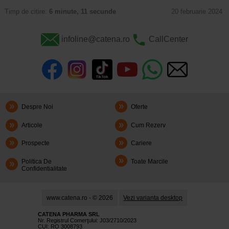
Timp de citire:
6 minute, 11 secunde
20 februarie 2024
infoline@catena.ro
CallCenter
Despre Noi
Oferte
Articole
Cum Rezerv
Prospecte
Cariere
Politica De
Toate Marcile
Confidentialitate
www.catena.ro - © 2026
Vezi varianta desktop
CATENA PHARMA SRL
Nr. Registrul Comerţului: J03/2710/2023
CUI: RO 3008793