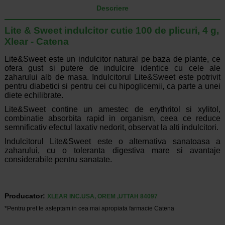
Descriere
Lite & Sweet indulcitor cutie 100 de plicuri, 4 g,
Xlear - Catena
Lite&Sweet este un indulcitor natural pe baza de plante, ce
ofera gust si putere de indulcire identice cu cele ale
zaharului alb de masa. Indulcitorul Lite&Sweet este potrivit
pentru diabetici si pentru cei cu hipoglicemii, ca parte a unei
diete echilibrate.
Lite&Sweet contine un amestec de erythritol si xylitol,
combinatie absorbita rapid in organism, ceea ce reduce
semnificativ efectul laxativ nedorit, observat la alti indulcitori.
Indulcitorul Lite&Sweet este o alternativa sanatoasa a
zaharului, cu o toleranta digestiva mare si avantaje
considerabile pentru sanatate.
Producator:
XLEAR INC.USA, OREM ,UTTAH 84097
*Pentru pret te asteptam in cea mai apropiata farmacie Catena