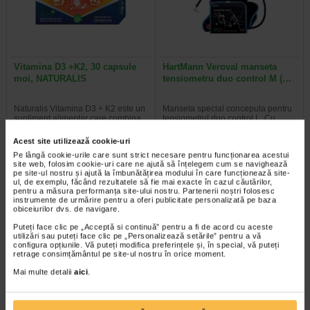
Vitamina D3 +K2, 30 capsule
HartMann Veroval manseta
moi, NATURALIS
tensiometru duo control M (…
Naturalis Vitamina D3 + K2 este un
Manseta special conceputa pentru
supliment alimentar care combina
tensiometrul duo control L. Cu
vitamina D3 si vitamina K2 (sub…
ajutorul mansetei si…
Acest site utilizează cookie-uri
Pe lângă cookie-urile care sunt strict necesare pentru funcționarea acestui
site web, folosim cookie-uri care ne ajută să înțelegem cum se navighează
pe site-ul nostru și ajută la îmbunătățirea modului în care funcționează site-
ul, de exemplu, făcând rezultatele să fie mai exacte în cazul căutărilor,
pentru a măsura performanța site-ului nostru. Partenerii noștri folosesc
instrumente de urmărire pentru a oferi publicitate personalizată pe baza
obiceiurilor dvs. de navigare.
Puteți face clic pe „Acceptă si continuă” pentru a fi de acord cu aceste
utilizări sau puteți face clic pe „Personalizează setările” pentru a vă
configura opțiunile. Vă puteți modifica preferințele și, în special, vă puteți
retrage consimțământul pe site-ul nostru în orice moment.
Mai multe detalii
aici
.
Tonico Forte, 10 ml, 10
Tensiometru digital Sendo
flacoane, Benesio
Advance 3