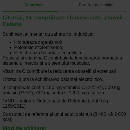
Descriere
Parerea pacientilor
Litorsal, 24 comprimate efervescente, Zdrovit -
Catena
Supliment alimentar cu zaharuri si indulcitori
Hidrateaza organismul;
Potoleste eficient setea;
Echilibreaza balanta electrolitica.
Potasiul si vitamina C contribuie la functionarea normala a
sistemului nervos si a sistemului muscular.
Vitamina C contribuie la reducerea oboselii si extenuarii.
Litorsal ajuta la echilibrarea balantei electrolitice.
3 comprimate contin: 180 mg vitamina C (225%*), 300 mg
potasiu (15%*), 792 mg sodiu si 1200 mg glucoza
*VNR - Valoare Nutritionala de Referinta (conf Reg
1169/2011).
Consumul de referinta al unui adult obisnuit (8 400 kJ/ 2 000
kcal)
Mod de utilizare: