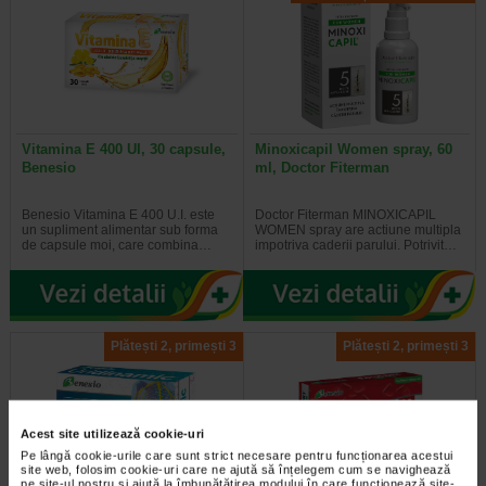
Vitamina E 400 UI, 30 capsule,
Minoxicapil Women spray, 60
Benesio
ml, Doctor Fiterman
Benesio Vitamina E 400 U.I. este
Doctor Fiterman MINOXICAPIL
un supliment alimentar sub forma
WOMEN spray are actiune multipla
de capsule moi, care combina…
impotriva caderii parului. Potrivit…
Plătești 2, primești 3
Plătești 2, primești 3
Acest site utilizează cookie-uri
Pe lângă cookie-urile care sunt strict necesare pentru funcționarea acestui
site web, folosim cookie-uri care ne ajută să înțelegem cum se navighează
pe site-ul nostru și ajută la îmbunătățirea modului în care funcționează site-