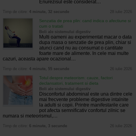
Enurezisul este considerat…
Timp de citire:
4 minute, 32 secunde
28 iulie 2026
Senzatia de prea plin: cand indica o afectiune si
cum o tratati
Boli ale sistemului digestiv
Multi oameni au experimentat macar o data
dupa masa o senzatie de prea plin, chiar si
atunci cand nu au consumat o cantitate
foarte mare de alimente. In cele mai multe
cazuri, aceasta apare ocazional…
Timp de citire:
4 minute, 55 secunde
26 iulie 2026
Totul despre meteorism: cauze, factori
declansatori, tratament si dieta
Boli ale sistemului digestiv
Disconfortul abdominal este una dintre cele
mai frecvente probleme digestive intalnite
la adulti si copii. Printre manifestarile care
pot afecta semnificativ confortul zilnic se
numara si meteorismul,…
Timp de citire:
6 minute, 3 secunde
26 iulie 2026