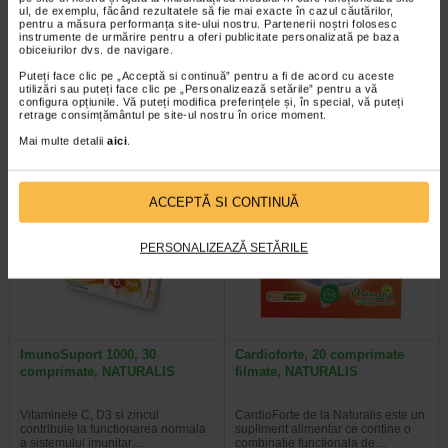
ul, de exemplu, făcând rezultatele să fie mai exacte în cazul căutărilor,
Uridinamic, 30 comprimate
Ferofort fier micronizat, 30
pentru a măsura performanța site-ului nostru. Partenerii noștri folosesc
instrumente de urmărire pentru a oferi publicitate personalizată pe baza
filmate, BENESIO
capsule moi, Benesio
obiceiurilor dvs. de navigare.
Puteți face clic pe „Acceptă si continuă” pentru a fi de acord cu aceste
Supliment alimentar cu o formula
Benesio Ferofort este un supliment
utilizări sau puteți face clic pe „Personalizează setările” pentru a vă
complexa, ce combina magneziu,
alimentar care combina fier
configura opțiunile. Vă puteți modifica preferințele și, în special, vă puteți
acid alfa-lipoic, uridina, citidina…
micronizat, vitamina C si acid…
retrage consimțământul pe site-ul nostru în orice moment.
Mai multe detalii
aici
.
ACCEPTĂ SI CONTINUĂ
Plătești 2, primești 3
Plătești 2, primești 3
PERSONALIZEAZĂ SETĂRILE
ImunoSuport 1000, 30
Cardioforte, 20 comprimate
comprimate, NATURALIS
filmate, NATURALIS
Vitaminele C, D3 si zincul
CardioForte de la Naturalis este un
contribuie la functionarea normala
supliment alimentar ce contine o
a sistemului imunitar…
combinatie functionala de…