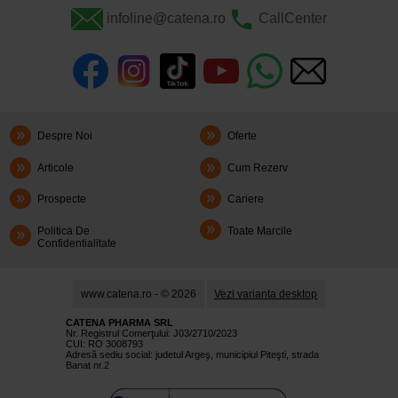
infoline@catena.ro
CallCenter
Despre Noi
Oferte
Articole
Cum Rezerv
Prospecte
Cariere
Politica De
Toate Marcile
Confidentialitate
www.catena.ro - © 2026
Vezi varianta desktop
CATENA PHARMA SRL
Nr. Registrul Comerţului: J03/2710/2023
CUI: RO 3008793
Adresă sediu social: judetul Argeş, municipiul Piteşti, strada
Banat nr.2