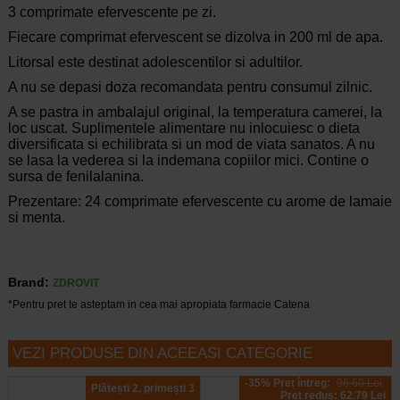
3 comprimate efervescente pe zi.
Fiecare comprimat efervescent se dizolva in 200 ml de apa.
Litorsal este destinat adolescentilor si adultilor.
A nu se depasi doza recomandata pentru consumul zilnic.
A se pastra in ambalajul original, la temperatura camerei, la
loc uscat. Suplimentele alimentare nu inlocuiesc o dieta
diversificata si echilibrata si un mod de viata sanatos. A nu
se lasa la vederea si la indemana copiilor mici. Contine o
sursa de fenilalanina.
Prezentare: 24 comprimate efervescente cu arome de lamaie
si menta.
Brand:
ZDROVIT
*Pentru pret te asteptam in cea mai apropiata farmacie Catena
VEZI PRODUSE DIN ACEEASI CATEGORIE
-35% Preț întreg:
96.60 Lei
Plătești 2, primești 3
Preț redus: 62.79 Lei