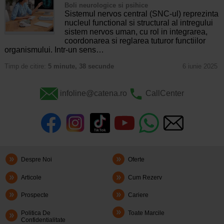
Boli neurologice si psihice
Sistemul nervos central (SNC-ul) reprezinta
nucleul functional si structural al intregului
sistem nervos uman, cu rol in integrarea,
coordonarea si reglarea tuturor functiilor
organismului. Intr-un sens…
Timp de citire:
5 minute, 38 secunde
6 iunie 2025
infoline@catena.ro
CallCenter
Despre Noi
Oferte
Articole
Cum Rezerv
Prospecte
Cariere
Politica De
Toate Marcile
Confidentialitate