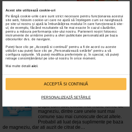
Acest site utilizează cookie-uri
ImunoSuport 1000, 30
Cardioforte, 20 comprimate
Pe lângă cookie-urile care sunt strict necesare pentru funcționarea acestui
site web, folosim cookie-uri care ne ajută să înțelegem cum se navighează
comprimate, NATURALIS
filmate, NATURALIS
pe site-ul nostru și ajută la îmbunătățirea modului în care funcționează site-
ul, de exemplu, făcând rezultatele să fie mai exacte în cazul căutărilor,
pentru a măsura performanța site-ului nostru. Partenerii noștri folosesc
Vitaminele C, D3 si zincul
CardioForte de la Naturalis este un
instrumente de urmărire pentru a oferi publicitate personalizată pe baza
contribuie la functionarea normala
supliment alimentar ce contine o
obiceiurilor dvs. de navigare.
a sistemului imunitar…
combinatie functionala de…
Puteți face clic pe „Acceptă si continuă” pentru a fi de acord cu aceste
utilizări sau puteți face clic pe „Personalizează setările” pentru a vă
configura opțiunile. Vă puteți modifica preferințele și, în special, vă puteți
retrage consimțământul pe site-ul nostru în orice moment.
Mai multe detalii
aici
.
ARTICOLE RECOMANDATE
ACCEPTĂ SI CONTINUĂ
Citrat de magneziu – informatii despre beneficii
si utilizari
PERSONALIZEAZĂ SETĂRILE
Vitamine si minerale
Dupa cum stiti, exista mai multe forme de
magneziu, dintre care unele sunt mai
comune sau mai cunoscute decat altele.
Probabil ati luat deja suplimente pe baza
de magneziu, dar ati auzit de citrat de…