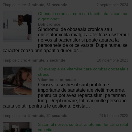
Timp de citire:
4 minute, 31 secunde
2 septembrie 2024
Oboseala cronica: cum sa-i faceti fata si cum sa
o gestionati
Boli cronice
Sindromul de oboseala cronica sau
encefalomielita mialgica afecteaza sistemul
nervos al pacientilor si poate aparea la
persoanele de orice varsta. Dupa nume, se
caracterizeaza prin aparitia durerilor…
Timp de citire:
4 minute, 7 secunde
10 noiembrie 2023
10 exemple de vitamine care combat oboseala si
stresul
Vitamine si minerale
Oboseala si stresul sunt probleme
importante de sanatate ale vietii moderne,
pentru ca pot avea repercusiuni pe termen
lung. Drept urmare, tot mai multe persoane
cauta solutii pentru a le gestiona. Exista…
Timp de citire:
5 minute, 34 secunde
23 februarie 2023
Sistemul nervos central: anatomie, functii si rolul
sau vital