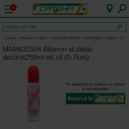
40
Catena
Mama si copilul
Accesorii hranire
Biberoane si tetine
MAM6
MAM631504 Biberon st.clasic
decorat250ml-tet.sil.(0-7luni)
Te asteptam la Catena cu sfaturi
si recomandari