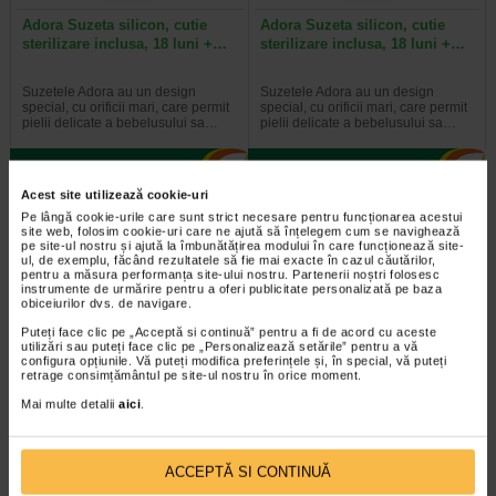
Adora Suzeta silicon, cutie
Adora Suzeta silicon, cutie
sterilizare inclusa, 18 luni +…
sterilizare inclusa, 18 luni +…
Suzetele Adora au un design
Suzetele Adora au un design
special, cu orificii mari, care permit
special, cu orificii mari, care permit
pielii delicate a bebelusului sa…
pielii delicate a bebelusului sa…
Acest site utilizează cookie-uri
Pe lângă cookie-urile care sunt strict necesare pentru funcționarea acestui
2 + Bavetă silicon
-35%
site web, folosim cookie-uri care ne ajută să înțelegem cum se navighează
pe site-ul nostru și ajută la îmbunătățirea modului în care funcționează site-
ul, de exemplu, făcând rezultatele să fie mai exacte în cazul căutărilor,
pentru a măsura performanța site-ului nostru. Partenerii noștri folosesc
instrumente de urmărire pentru a oferi publicitate personalizată pe baza
obiceiurilor dvs. de navigare.
Puteți face clic pe „Acceptă si continuă” pentru a fi de acord cu aceste
utilizări sau puteți face clic pe „Personalizează setările” pentru a vă
configura opțiunile. Vă puteți modifica preferințele și, în special, vă puteți
retrage consimțământul pe site-ul nostru în orice moment.
Tetina anticolici cu flux rapid 6
Adora Biberon cu gat larg si
Mai multe detalii
aici
.
luni+, 2 bucati, ADORA
tetina anticolici, 3-6 luni, 260…
Tetinele Adora au flux adaptat in
Gatul larg al biberonului Adora
ACCEPTĂ SI CONTINUĂ
functie de etapa de dezvoltare a
permite umplerea usoara a
micutului tau. Forma tetinei este…
acestuia, iar tetina cu valva…