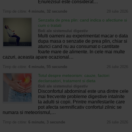
Enurezisul este considerat…
Timp de citire:
4 minute, 32 secunde
28 iulie 2026
Senzatia de prea plin: cand indica o afectiune si
cum o tratati
Boli ale sistemului digestiv
Multi oameni au experimentat macar o data
dupa masa o senzatie de prea plin, chiar si
atunci cand nu au consumat o cantitate
foarte mare de alimente. In cele mai multe
cazuri, aceasta apare ocazional…
Timp de citire:
4 minute, 55 secunde
26 iulie 2026
Totul despre meteorism: cauze, factori
declansatori, tratament si dieta
Boli ale sistemului digestiv
Disconfortul abdominal este una dintre cele
mai frecvente probleme digestive intalnite
la adulti si copii. Printre manifestarile care
pot afecta semnificativ confortul zilnic se
numara si meteorismul,…
Timp de citire:
6 minute, 3 secunde
26 iulie 2026