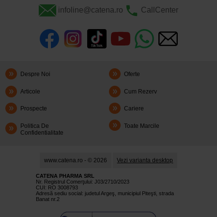
infoline@catena.ro
CallCenter
Despre Noi
Oferte
Articole
Cum Rezerv
Prospecte
Cariere
Politica De
Toate Marcile
Confidentialitate
www.catena.ro - © 2026
Vezi varianta desktop
CATENA PHARMA SRL
Nr. Registrul Comerţului: J03/2710/2023
CUI: RO 3008793
Adresă sediu social: judetul Argeş, municipiul Piteşti, strada
Banat nr.2