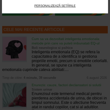
PERSONALIZEAZĂ SETĂRILE
CELE MAI RECENTE ARTICOLE
Cum sa va dezvoltati inteligenta emotionala:
metode prin care va puteti imbunatati EQ-ul
Boli neurologice si psihice
Inteligenta emotionala (EQ) se refera la
capacitatea de a identifica si gestiona
propriile emotii, precum si emotiile celorlalti.
In general, se spune ca inteligenta
emotionala cuprinde cateva abilitati:…
Timp de citire:
4 minute, 39 secunde
6 august 2026
Enurezis: cauze, factori declansatori si solutii
Sistem urinar
Enurezisul este termenul medical pentru
pierderea accidentala de urina, de obicei in
timpul somnului. Este o afectiune frecventa
atat in randul copiilor, cat si al adultilor.