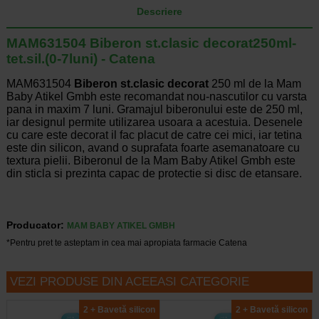
Descriere
MAM631504 Biberon st.clasic decorat250ml-
tet.sil.(0-7luni) - Catena
MAM631504
Biberon st.clasic decorat
250 ml de la Mam
Baby Atikel Gmbh este recomandat nou-nascutilor cu varsta
pana in maxim 7 luni. Gramajul biberonului este de 250 ml,
iar designul permite utilizarea usoara a acestuia. Desenele
cu care este decorat il fac placut de catre cei mici, iar tetina
este din silicon, avand o suprafata foarte asemanatoare cu
textura pielii. Biberonul de la Mam Baby Atikel Gmbh este
din sticla si prezinta capac de protectie si disc de etansare.
Producator:
MAM BABY ATIKEL GMBH
*Pentru pret te asteptam in cea mai apropiata farmacie Catena
VEZI PRODUSE DIN ACEEASI CATEGORIE
2 + Bavetă silicon
2 + Bavetă silicon