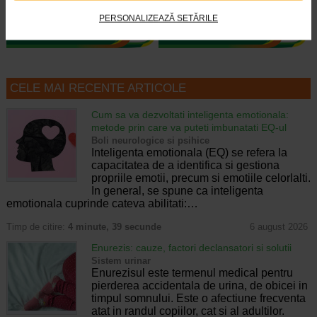
PERSONALIZEAZĂ SETĂRILE
CELE MAI RECENTE ARTICOLE
Cum sa va dezvoltati inteligenta emotionala:
metode prin care va puteti imbunatati EQ-ul
Boli neurologice si psihice
Inteligenta emotionala (EQ) se refera la
capacitatea de a identifica si gestiona
propriile emotii, precum si emotiile celorlalti.
In general, se spune ca inteligenta
emotionala cuprinde cateva abilitati:…
Timp de citire:
4 minute, 39 secunde
6 august 2026
Enurezis: cauze, factori declansatori si solutii
Sistem urinar
Enurezisul este termenul medical pentru
pierderea accidentala de urina, de obicei in
timpul somnului. Este o afectiune frecventa
atat in randul copiilor, cat si al adultilor.