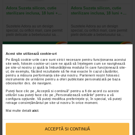
Adora Suzeta silicon, cutie
Adora Suzeta silicon, cutie
sterilizare inclusa, 18 luni +…
sterilizare inclusa, 18 luni +…
Suzetele Adora au un design
Suzetele Adora au un design
special, cu orificii mari, care permit
special, cu orificii mari, care permit
pielii delicate a bebelusului sa…
pielii delicate a bebelusului sa…
Acest site utilizează cookie-uri
Pe lângă cookie-urile care sunt strict necesare pentru funcționarea acestui
2 + Bavetă silicon
-35%
site web, folosim cookie-uri care ne ajută să înțelegem cum se navighează
pe site-ul nostru și ajută la îmbunătățirea modului în care funcționează site-
ul, de exemplu, făcând rezultatele să fie mai exacte în cazul căutărilor,
pentru a măsura performanța site-ului nostru. Partenerii noștri folosesc
instrumente de urmărire pentru a oferi publicitate personalizată pe baza
obiceiurilor dvs. de navigare.
Puteți face clic pe „Acceptă si continuă” pentru a fi de acord cu aceste
utilizări sau puteți face clic pe „Personalizează setările” pentru a vă
configura opțiunile. Vă puteți modifica preferințele și, în special, vă puteți
retrage consimțământul pe site-ul nostru în orice moment.
Tetina anticolici cu flux rapid 6
Adora Biberon cu gat larg si
Mai multe detalii
aici
.
luni+, 2 bucati, ADORA
tetina anticolici, 3-6 luni, 260…
Tetinele Adora au flux adaptat in
Gatul larg al biberonului Adora
ACCEPTĂ SI CONTINUĂ
functie de etapa de dezvoltare a
permite umplerea usoara a
micutului tau. Forma tetinei este…
acestuia, iar tetina cu valva…