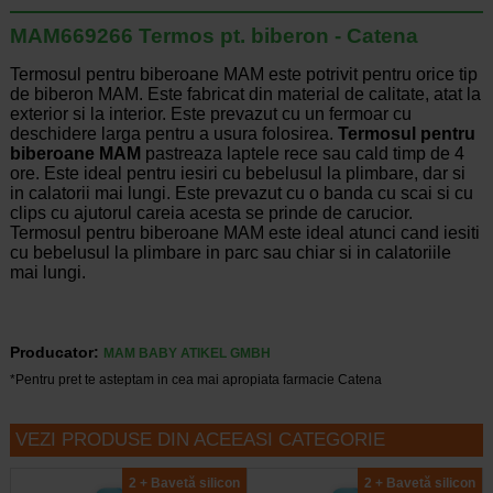
MAM669266 Termos pt. biberon - Catena
Termosul pentru biberoane MAM este potrivit pentru orice tip
de biberon MAM. Este fabricat din material de calitate, atat la
exterior si la interior. Este prevazut cu un fermoar cu
deschidere larga pentru a usura folosirea.
Termosul pentru
biberoane MAM
pastreaza laptele rece sau cald timp de 4
ore. Este ideal pentru iesiri cu bebelusul la plimbare, dar si
in calatorii mai lungi. Este prevazut cu o banda cu scai si cu
clips cu ajutorul careia acesta se prinde de carucior.
Termosul pentru biberoane MAM este ideal atunci cand iesiti
cu bebelusul la plimbare in parc sau chiar si in calatoriile
mai lungi.
Producator:
MAM BABY ATIKEL GMBH
*Pentru pret te asteptam in cea mai apropiata farmacie Catena
VEZI PRODUSE DIN ACEEASI CATEGORIE
2 + Bavetă silicon
2 + Bavetă silicon