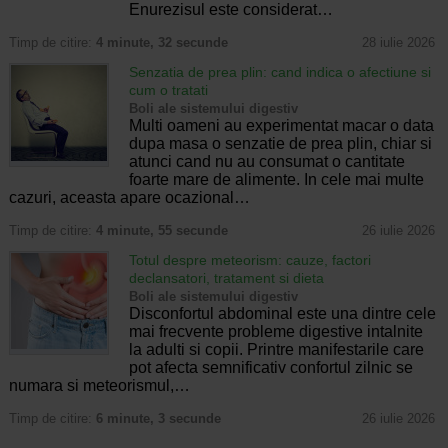
Enurezisul este considerat…
Timp de citire:
4 minute, 32 secunde
28 iulie 2026
Senzatia de prea plin: cand indica o afectiune si
cum o tratati
Boli ale sistemului digestiv
Multi oameni au experimentat macar o data
dupa masa o senzatie de prea plin, chiar si
atunci cand nu au consumat o cantitate
foarte mare de alimente. In cele mai multe
cazuri, aceasta apare ocazional…
Timp de citire:
4 minute, 55 secunde
26 iulie 2026
Totul despre meteorism: cauze, factori
declansatori, tratament si dieta
Boli ale sistemului digestiv
Disconfortul abdominal este una dintre cele
mai frecvente probleme digestive intalnite
la adulti si copii. Printre manifestarile care
pot afecta semnificativ confortul zilnic se
numara si meteorismul,…
Timp de citire:
6 minute, 3 secunde
26 iulie 2026