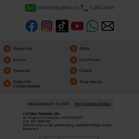
infoline@catena.ro
CallCenter
Despre Noi
Oferte
Articole
Cum Rezerv
Prospecte
Cariere
Politica De
Toate Marcile
Confidentialitate
www.catena.ro - © 2026
Vezi varianta desktop
CATENA PHARMA SRL
Nr. Registrul Comerţului: J03/2710/2023
CUI: RO 3008793
Adresă sediu social: judetul Argeş, municipiul Piteşti, strada
Banat nr.2