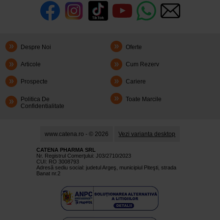
Despre Noi
Oferte
Articole
Cum Rezerv
Prospecte
Cariere
Politica De
Toate Marcile
Confidentialitate
www.catena.ro - © 2026
Vezi varianta desktop
CATENA PHARMA SRL
Nr. Registrul Comerţului: J03/2710/2023
CUI: RO 3008793
Adresă sediu social: judetul Argeş, municipiul Piteşti, strada
Banat nr.2