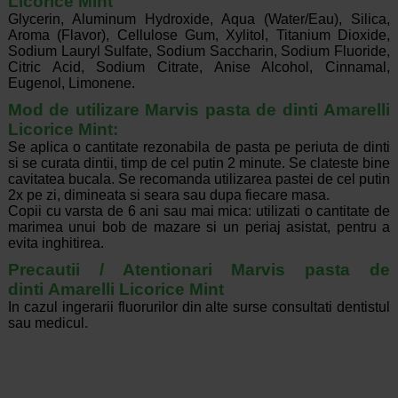
Licorice Mint
Glycerin, Aluminum Hydroxide, Aqua (Water/Eau), Silica,
Aroma (Flavor), Cellulose Gum, Xylitol, Titanium Dioxide,
Sodium Lauryl Sulfate, Sodium Saccharin, Sodium Fluoride,
Citric Acid, Sodium Citrate, Anise Alcohol, Cinnamal,
Eugenol, Limonene.
Mod de utilizare Marvis pasta de dinti Amarelli
Licorice Mint
:
Se aplica o cantitate rezonabila de pasta pe periuta de dinti
si se curata dintii, timp de cel putin 2 minute. Se clateste bine
cavitatea bucala. Se recomanda utilizarea pastei de cel putin
2x pe zi, dimineata si seara sau dupa fiecare masa.
Copii cu varsta de 6 ani sau mai mica: utilizati o cantitate de
marimea unui bob de mazare si un periaj asistat, pentru a
evita inghitirea.
Precautii / Atentionari Marvis pasta de
dinti Amarelli Licorice Mint
In cazul ingerarii fluorurilor din alte surse consultati dentistul
sau medicul.