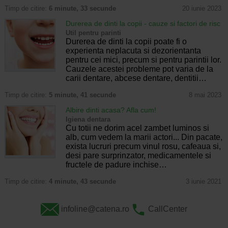
Timp de citire:
6 minute, 33 secunde
20 iunie 2023
Durerea de dinti la copii - cauze si factori de risc
Util pentru parinti
Durerea de dinti la copii poate fi o
experienta neplacuta si dezorientanta
pentru cei mici, precum si pentru parintii lor.
Cauzele acestei probleme pot varia de la
carii dentare, abcese dentare, dentitii…
Timp de citire:
5 minute, 41 secunde
8 mai 2023
Albire dinti acasa? Afla cum!
Igiena dentara
Cu totii ne dorim acel zambet luminos si
alb, cum vedem la marii actori... Din pacate,
exista lucruri precum vinul rosu, cafeaua si,
desi pare surprinzator, medicamentele si
fructele de padure inchise…
Timp de citire:
4 minute, 43 secunde
3 iunie 2021
infoline@catena.ro
CallCenter