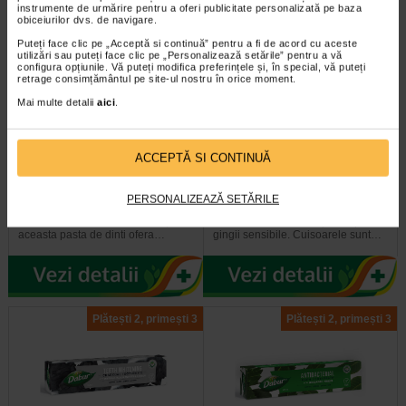
instrumente de urmărire pentru a oferi publicitate personalizată pe baza
Plătești 2, primești 3
Plătești 2, primești 3
obiceiurilor dvs. de navigare.
Puteți face clic pe „Acceptă si continuă” pentru a fi de acord cu aceste
utilizări sau puteți face clic pe „Personalizează setările” pentru a vă
configura opțiunile. Vă puteți modifica preferințele și, în special, vă puteți
retrage consimțământul pe site-ul nostru în orice moment.
Mai multe detalii
aici
.
Pasta de dinti gingii sanatoase
Pasta de dinti protectie
ACCEPTĂ SI CONTINUĂ
si dinti puternici cu Miswak…
impotriva cariilor, cu extract…
PERSONALIZEAZĂ SETĂRILE
Inspirata din traditia ayurvedica a
Pasta de dinti Dabur cu cuisoare
utilizarii betisorului de miswak,
este recomandata in special pentru
aceasta pasta de dinti ofera…
gingii sensibile. Cuisoarele sunt…
Plătești 2, primești 3
Plătești 2, primești 3