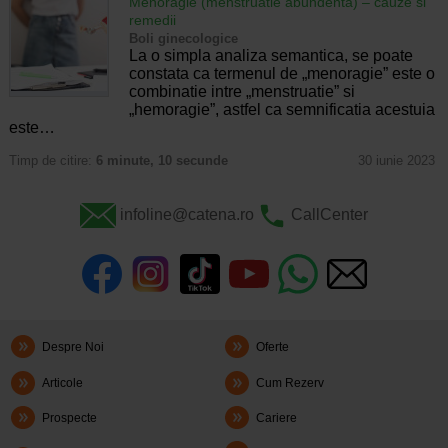
Menoragie (menstruatie abundenta) – cauze si
remedii
Boli ginecologice
La o simpla analiza semantica, se poate
constata ca termenul de „menoragie” este o
combinatie intre „menstruatie” si
„hemoragie”, astfel ca semnificatia acestuia
este…
Timp de citire:
6 minute, 10 secunde
30 iunie 2023
infoline@catena.ro
CallCenter
Despre Noi
Oferte
Articole
Cum Rezerv
Prospecte
Cariere