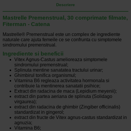
Descriere
Mastrelle Premenstrual, 30 comprimate filmate,
Fiterman - Catena
Mastrelle® Premenstrual este un complex de ingrediente
naturale care ajuta femeile ce se confrunta cu simptomele
sindromului premenstrual.
Ingrediente si beneficii
Vitex Agnus-Castus amelioreaza simptomele
sindromului premenstrual;
Splinuta mentine sanatatea tractului urinar;
Ghimbirul tonifica organismul;
Vitamina B6 regleaza activitatea hormonala si
contribuie la mentinerea sanatatii psihice;
Extract din radacina de maca (Lepidium meyenii);
extract din partea aeriana de splinuta (Solidago
virgaurea);
extract din radacina de ghimbir (Zingiber officinaIis)
standardizat in gingerol;
extract din fructe de Vitex agnus-castus standardizat in
agnuzia;
Vitamina B6;