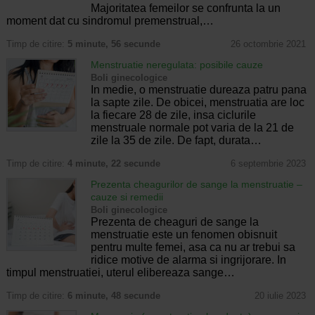
Majoritatea femeilor se confrunta la un
moment dat cu sindromul premenstrual,…
Timp de citire:
5 minute, 56 secunde
26 octombrie 2021
Menstruatie neregulata: posibile cauze
Boli ginecologice
In medie, o menstruatie dureaza patru pana
la sapte zile. De obicei, menstruatia are loc
la fiecare 28 de zile, insa ciclurile
menstruale normale pot varia de la 21 de
zile la 35 de zile. De fapt, durata…
Timp de citire:
4 minute, 22 secunde
6 septembrie 2023
Prezenta cheagurilor de sange la menstruatie –
cauze si remedii
Boli ginecologice
Prezenta de cheaguri de sange la
menstruatie este un fenomen obisnuit
pentru multe femei, asa ca nu ar trebui sa
ridice motive de alarma si ingrijorare. In
timpul menstruatiei, uterul elibereaza sange…
Timp de citire:
6 minute, 48 secunde
20 iulie 2023