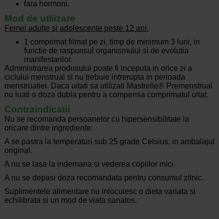
fara hormoni.
Mod de utliizare
Femei adulte si adolescente peste 12 ani:
1 comprimat filmat pe zi, timp de minimum 3 luni, in
functie de raspunsul organismului si de evolutia
manifestarilor.
Administrarea produsului poate fi inceputa in orice zi a
ciclului menstrual si nu trebuie intrerupta in perioada
menstruatiei. Daca uitati sa utilizati Mastrelle® Premenstrual
nu luati o doza dubla pentru a compensa comprimatul uitat.
Contraindicatii
Nu se recomanda persoanelor cu hipersensibilitate la
oricare dintre ingrediente.
A se pastra la temperaturi sub 25 grade Celsius, in ambalajul
original.
A nu se lasa la indemana si vederea copiilor mici.
A nu se depasi doza recomandata pentru consumul zilnic.
Suplimentele alimentare nu inlocuiesc o dieta variata si
echilibrata si un mod de viata sanatos.