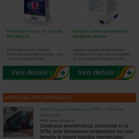
ViroProtect Imun, 10 capsule,
Adaptor pentru tensiometrele
NATURALIS
HartMann Veroval
ViroProtect Imun+ este un
Adaptorul pentru tensiometrele
supliment alimentar inovator, care
HartMann Veroval este un adaptor
combina bacterii lizate…
de priza special realizat pentru…
ARTICOLE RECOMANDATE
Sindromul premenstrual (SPM) – informatii
importante
Boli ginecologice
Sindromul premenstrual, prescurtat si ca
SPM, este denumirea simptomelor pe care
femeile le resimt inaintea menstruatiei.