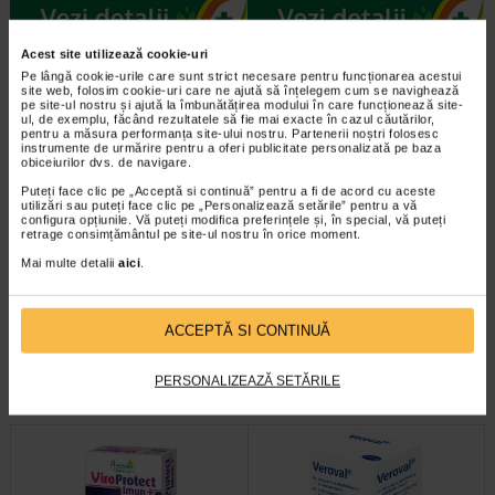
Acest site utilizează cookie-uri
Pe lângă cookie-urile care sunt strict necesare pentru funcționarea acestui
site web, folosim cookie-uri care ne ajută să înțelegem cum se navighează
pe site-ul nostru și ajută la îmbunătățirea modului în care funcționează site-
ul, de exemplu, făcând rezultatele să fie mai exacte în cazul căutărilor,
pentru a măsura performanța site-ului nostru. Partenerii noștri folosesc
instrumente de urmărire pentru a oferi publicitate personalizată pe baza
obiceiurilor dvs. de navigare.
Puteți face clic pe „Acceptă si continuă” pentru a fi de acord cu aceste
utilizări sau puteți face clic pe „Personalizează setările” pentru a vă
configura opțiunile. Vă puteți modifica preferințele și, în special, vă puteți
retrage consimțământul pe site-ul nostru în orice moment.
Vicks Umidificator ultrasonic
Hepafort, 30 capsule, Benesio
cu 1 tableta aromatizanta…
Mai multe detalii
aici
.
Folosirea unui umidificator poate
Benesio Hepafort este un
ajuta la mentinerea umiditatii
supliment alimentar pe baza de
ACCEPTĂ SI CONTINUĂ
aerului din camera intre 40% si…
extracte din plante si colina…
PERSONALIZEAZĂ SETĂRILE