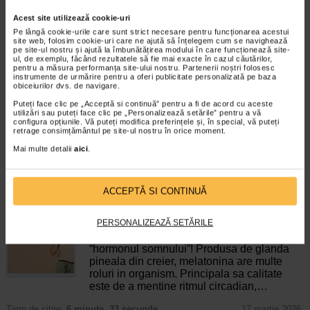
Acest site utilizează cookie-uri
Pe lângă cookie-urile care sunt strict necesare pentru funcționarea acestui
Strescalm, 30 capsule,
Strescontrol, 20 comprimate,
site web, folosim cookie-uri care ne ajută să înțelegem cum se navighează
BENESIO
NATURALIS
pe site-ul nostru și ajută la îmbunătățirea modului în care funcționează site-
ul, de exemplu, făcând rezultatele să fie mai exacte în cazul căutărilor,
pentru a măsura performanța site-ului nostru. Partenerii noștri folosesc
instrumente de urmărire pentru a oferi publicitate personalizată pe baza
Benesio Strescalm este un
Naturalis StresControl are in
obiceiurilor dvs. de navigare.
supliment alimentar formulat cu
compozitie magneziu, vitamina B6,
extracte vegetale valoroase si…
Valeriana si Sunatoare…
Puteți face clic pe „Acceptă si continuă” pentru a fi de acord cu aceste
utilizări sau puteți face clic pe „Personalizează setările” pentru a vă
configura opțiunile. Vă puteți modifica preferințele și, în special, vă puteți
retrage consimțământul pe site-ul nostru în orice moment.
Mai multe detalii
aici
.
ARTICOLE RECOMANDATE
ACCEPTĂ SI CONTINUĂ
Ce este melatonina si ce rol are in organism
PERSONALIZEAZĂ SETĂRILE
Remedii naturiste
Melatonina mai poarta si denumirea de
“hormonul somnului”! Produsa de glanda
pineala din creier, melatonina are multe
roluri in organism. Principala sa calitate
este de a mentine ritmul circadian,…
Timp de citire:
6 minute, 33 secunde
17 martie 2026