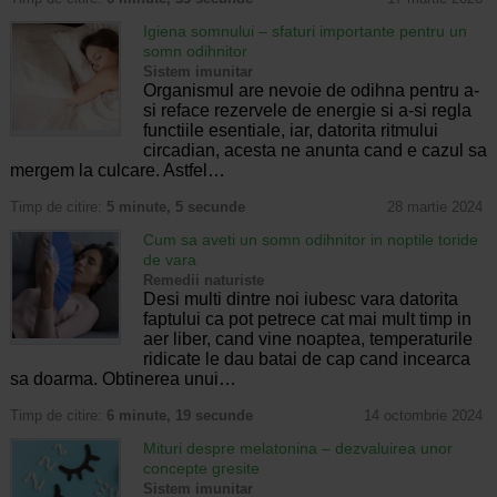
Igiena somnului – sfaturi importante pentru un
somn odihnitor
Sistem imunitar
Organismul are nevoie de odihna pentru a-
si reface rezervele de energie si a-si regla
functiile esentiale, iar, datorita ritmului
circadian, acesta ne anunta cand e cazul sa
mergem la culcare. Astfel…
Timp de citire:
5 minute, 5 secunde
28 martie 2024
Cum sa aveti un somn odihnitor in noptile toride
de vara
Remedii naturiste
Desi multi dintre noi iubesc vara datorita
faptului ca pot petrece cat mai mult timp in
aer liber, cand vine noaptea, temperaturile
ridicate le dau batai de cap cand incearca
sa doarma. Obtinerea unui…
Timp de citire:
6 minute, 19 secunde
14 octombrie 2024
Mituri despre melatonina – dezvaluirea unor
concepte gresite
Sistem imunitar