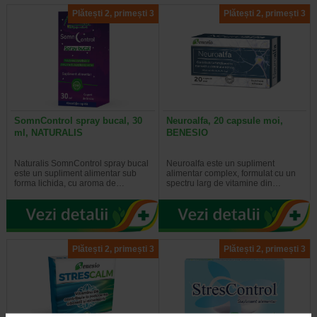
Plătești 2, primești 3
Plătești 2, primești 3
SomnControl spray bucal, 30
Neuroalfa, 20 capsule moi,
ml, NATURALIS
BENESIO
Naturalis SomnControl spray bucal
Neuroalfa este un supliment
este un supliment alimentar sub
alimentar complex, formulat cu un
forma lichida, cu aroma de…
spectru larg de vitamine din…
Plătești 2, primești 3
Plătești 2, primești 3