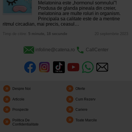
Melatonina este „hormonul somnului”!
Produsa de glanda pineala din creier,
melatonina are multe roluri in organism.
Principala sa calitate este de a mentine
ritmul circadian, mai precis, ceasul…
Timp de citire:
5 minute, 18 secunde
20 septembrie 2023
infoline@catena.ro
CallCenter
Despre Noi
Oferte
Articole
Cum Rezerv
Prospecte
Cariere
Politica De
Toate Marcile
Confidentialitate