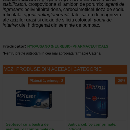
stabilizatori:
crospovidona si amidon de porumb;
agenti de
ingrosare
: polivinilpirolidona, carboximetilceluloza de sodiu
reticulata;
agenti
antiaglomeranti:
talc, saruri de magneziu
ale acizilor grasi si dioxid de siliciu coloidal;
agent de
intarire:
ulei hidrogenat din seminte de bumbac.
Producator:
NYRVUSANO (NEUREBIO) PHARMACEUTICALS
*Pentru pret te asteptam in cea mai apropiata farmacie Catena
VEZI PRODUSE DIN ACEEASI CATEGORIE
Plătești 1, primești 2
-20%
Septosol cu albastru de
Anticarcel, 56 comprimate,
metilen, 20 comprimate de…
Zdrovit