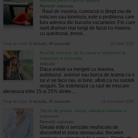
Remedii pentru raul de masina
Remedii naturiste
Raul de masina, cunoscut si drept rau de
miscare sau kinetoza, este o problema care
fura adesea din bucuria vacantelor. Fie care
sunt drumuri mai lungi de facut cu masina,
cu autobozul, trenul…
Timp de citire:
6 minute, 44 secunde
10 iunie 2025
Raul de miscare: de la cauze si simptome la
tratament si preventie
Articole
Daca evitati sa mergeti cu masina,
autobuzul, avionul sau barca de teama ca o
sa vi se faca rau, ei bine, aflati ca nu sunteti
singurii. Se estimeaza ca raul de miscare
afecteaza intre 15 si 25% dintre…
Timp de citire:
6 minute, 45 secunde
14 octombrie 2024
Starile de greata: cauze, afectiuni asociate si
tratament
Remedii naturiste
Greata este o senzatie neplacuta de
disconfort in zona stomacului, frecvent