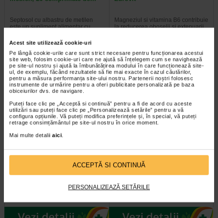
Septosol cu albastru de metilen
Magneziul si vitamina B6 contribuie
este un supliment alimentar cu
la reducerea oboselii si extenuarii,
albastru de metilen ce contribuie…
la metabolismul energetic normal…
Acest site utilizează cookie-uri
Pe lângă cookie-urile care sunt strict necesare pentru funcționarea acestui
site web, folosim cookie-uri care ne ajută să înțelegem cum se navighează
pe site-ul nostru și ajută la îmbunătățirea modului în care funcționează site-
ul, de exemplu, făcând rezultatele să fie mai exacte în cazul căutărilor,
-25% Preț întreg:
57.50 Lei
pentru a măsura performanța site-ului nostru. Partenerii noștri folosesc
Plătești 2, primești 3
Preț redus: 43.13 Lei
instrumente de urmărire pentru a oferi publicitate personalizată pe baza
obiceiurilor dvs. de navigare.
Puteți face clic pe „Acceptă si continuă” pentru a fi de acord cu aceste
utilizări sau puteți face clic pe „Personalizează setările” pentru a vă
configura opțiunile. Vă puteți modifica preferințele și, în special, vă puteți
retrage consimțământul pe site-ul nostru în orice moment.
Mai multe detalii
aici
.
Minoxicapil, 30 capsule,
Maxitonic pentru barbati, 60
DOCTOR FITERMAN
jeleuri, BENESIO
ACCEPTĂ SI CONTINUĂ
Doctor Fiterman MINOXICAPIL este
Benesio MaxiTonic jeleuri pentru
PERSONALIZEAZĂ SETĂRILE
o formula fortifianta alcatuita din
barbati este un supliment alimentar
aminoacizi, minerale si 11…
sub forma de jeleuri cu aroma…