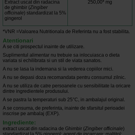
Extract uscat din radacina
250,00* mg
de ghimbir (
Zingiber
officinale
) standardizat la 5%
gingerol
*VNR =Valoarea Nutritionala de Referinta nu a fost stabilita.
Atentionari
A se citi prospectul inainte de utilizare.
Suplimentul alimentar nu trebuie sa inlocuiasca o dieta
variata si echilibrata si un stil de viata sanatos.
A nu se lasa la indemana si la vederea copiilor mici.
A nu se depasi doza recomandata pentru consumul zilnic.
A nu se utiliza de catre persoanele cu sensibilitate la oricare
dintre ingredientele produsului.
A se pastra la temperaturi sub 25°C, in ambalajul original.
A se consuma, de preferinta, inainte de sfarsitul perioadei
inscrise pe ambalaj (EXP).
Ingrediente:
extract uscat din radacina de Ghimbir (
Zingiber officinale
)
standardizat la 5% gingerol;
agent de incarcare:
maltitol;