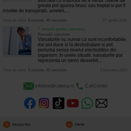
asociata cu impulsul de a varsa. Starile de
greata pot aparea brusc sau treptat si pot fi
insotite de transpiratii, ameteli,…
Timp de citire:
6 minute, 48 secunde
27 aprilie 2026
7 remedii pentru varsaturi
Remedii naturiste
Varsaturile nu numai ca sunt inconfortabile,
dar pot duce si la deshidratare si pot
perturba serios nivelul electrolitilor din
organism. In unele situatii, varsaturile pot
reprezenta un semn deosebit…
Timp de citire:
5 minute, 45 secunde
2 februarie 2023
infoline@catena.ro
CallCenter
Despre Noi
Oferte