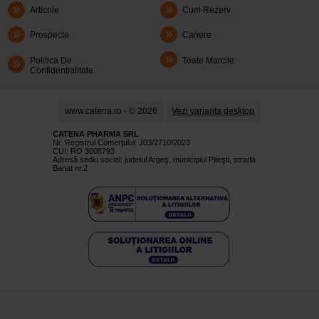
Articole
Cum Rezerv
Prospecte
Cariere
Politica De
Toate Marcile
Confidentialitate
www.catena.ro - © 2026
Vezi varianta desktop
CATENA PHARMA SRL
Nr. Registrul Comerţului: J03/2710/2023
CUI: RO 3008793
Adresă sediu social: judetul Argeş, municipiul Piteşti, strada
Banat nr.2