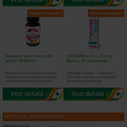
Plătești 2, primești 3
Plătești 2, primești 3
Maxitonic pentru femei, 60
COLAGEN + Vit C, Zinc si
jeleuri, BENESIO
Biotina, 20 comprimate…
Benesio MaxiTonic jeleuri pentru
Naturalis Colagen + Vitamina C,
femei este un supliment alimentar
Zinc si Biotina este un supliment
sub forma de jeleuri cu aroma…
alimentar sub forma de…
ARTICOLE RECOMANDATE