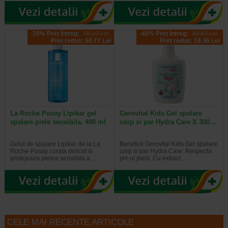
-35% Preț întreg:
78,10 Lei
-40% Preț întreg:
30.60 Lei
Preț redus: 50.77 Lei
Preț redus: 18.36 Lei
La Roche Posay Lipikar gel
Gerovital Kids Gel spalare
spalare piele sensibila, 400 ml
corp si par Hydra Care X 300…
Gelul de spalare Lipikar de la La
Beneficii Gerovital Kids Gel spalare
Roche-Posay curata delicat si
corp si par Hydra Care: Respecta
protejeaza pielea sensibila a…
pH-ul pielii; Cu extract…
CELE MAI RECENTE ARTICOLE