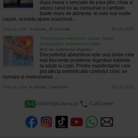
dupa masa o senzatie de prea plin, chiar si
atunci cand nu au consumat o cantitate
foarte mare de alimente. In cele mai multe
cazuri, aceasta apare ocazional…
Timp de citire:
4 minute, 55 secunde
26 iulie 2026
Totul despre meteorism: cauze, factori
declansatori, tratament si dieta
Boli ale sistemului digestiv
Disconfortul abdominal este una dintre cele
mai frecvente probleme digestive intalnite
la adulti si copii. Printre manifestarile care
pot afecta semnificativ confortul zilnic se
numara si meteorismul,…
Timp de citire:
6 minute, 3 secunde
26 iulie 2026
infoline@catena.ro
CallCenter