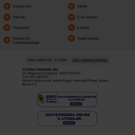
Despre Noi
Oferte
Articole
Cum Rezerv
Prospecte
Cariere
Politica De
Toate Marcile
Confidentialitate
www.catena.ro - © 2026
Vezi varianta desktop
CATENA PHARMA SRL
Nr. Registrul Comerţului: J03/2710/2023
CUI: RO 3008793
Adresă sediu social: judetul Argeş, municipiul Piteşti, strada
Banat nr.2