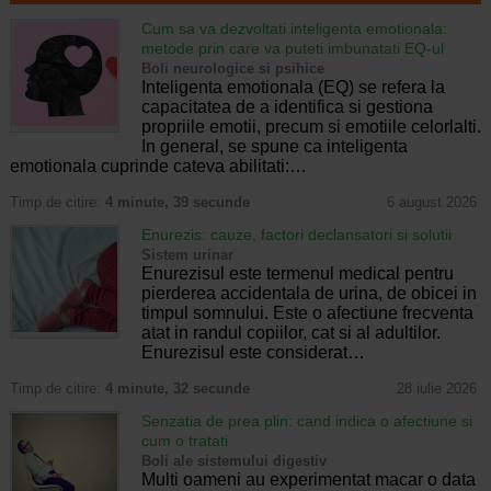
Cum sa va dezvoltati inteligenta emotionala:
metode prin care va puteti imbunatati EQ-ul
Boli neurologice si psihice
Inteligenta emotionala (EQ) se refera la
capacitatea de a identifica si gestiona
propriile emotii, precum si emotiile celorlalti.
In general, se spune ca inteligenta
emotionala cuprinde cateva abilitati:…
Timp de citire:
4 minute, 39 secunde
6 august 2026
Enurezis: cauze, factori declansatori si solutii
Sistem urinar
Enurezisul este termenul medical pentru
pierderea accidentala de urina, de obicei in
timpul somnului. Este o afectiune frecventa
atat in randul copiilor, cat si al adultilor.
Enurezisul este considerat…
Timp de citire:
4 minute, 32 secunde
28 iulie 2026
Senzatia de prea plin: cand indica o afectiune si
cum o tratati
Boli ale sistemului digestiv
Multi oameni au experimentat macar o data