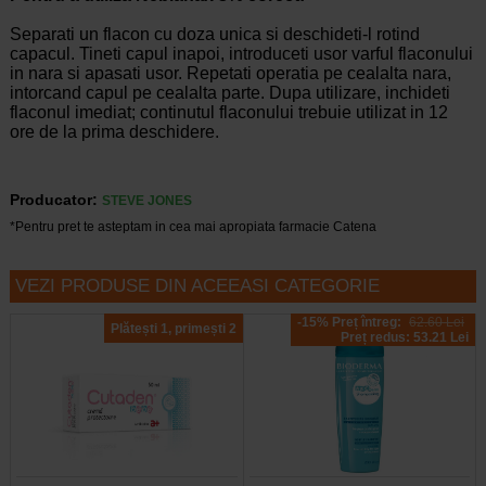
Separati un flacon cu doza unica si deschideti-l rotind
capacul. Tineti capul inapoi, introduceti usor varful flaconului
in nara si apasati usor. Repetati operatia pe cealalta nara,
intorcand capul pe cealalta parte. Dupa utilizare, inchideti
flaconul imediat; continutul flaconului trebuie utilizat in 12
ore de la prima deschidere.
Producator:
STEVE JONES
*Pentru pret te asteptam in cea mai apropiata farmacie Catena
VEZI PRODUSE DIN ACEEASI CATEGORIE
-15% Preț întreg:
62.60 Lei
Plătești 1, primești 2
Preț redus: 53.21 Lei