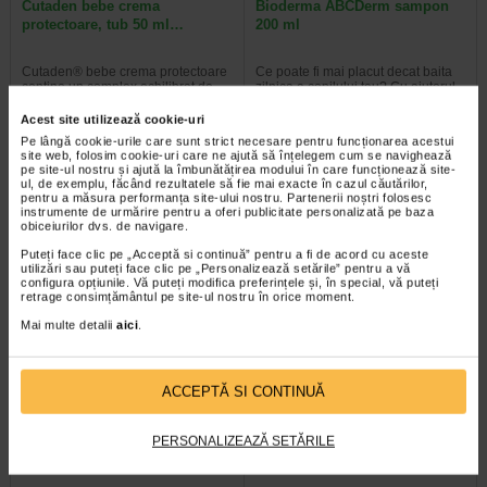
Cutaden bebe crema
Bioderma ABCDerm sampon
protectoare, tub 50 ml…
200 ml
Cutaden® bebe crema protectoare
Ce poate fi mai placut decat baita
contine un complex echilibrat de
zilnica a copilului tau? Cu ajutorul
componente naturale care ofera…
Samponului ABCDerm de la…
Acest site utilizează cookie-uri
Pe lângă cookie-urile care sunt strict necesare pentru funcționarea acestui
site web, folosim cookie-uri care ne ajută să înțelegem cum se navighează
pe site-ul nostru și ajută la îmbunătățirea modului în care funcționează site-
ul, de exemplu, făcând rezultatele să fie mai exacte în cazul căutărilor,
-20% Preț întreg:
114.70 Lei
-14% Preț întreg:
84,80 Lei
pentru a măsura performanța site-ului nostru. Partenerii noștri folosesc
Preț redus: 91.76 Lei
Preț redus: 72.67 Lei
instrumente de urmărire pentru a oferi publicitate personalizată pe baza
obiceiurilor dvs. de navigare.
Puteți face clic pe „Acceptă si continuă” pentru a fi de acord cu aceste
utilizări sau puteți face clic pe „Personalizează setările” pentru a vă
configura opțiunile. Vă puteți modifica preferințele și, în special, vă puteți
retrage consimțământul pe site-ul nostru în orice moment.
Mai multe detalii
aici
.
ABCDerm Gel spumant, 1l,
Ducray Aderma cytelium spray
Bioderma
100ml
ACCEPTĂ SI CONTINUĂ
Gelul spumant ABCDerm de la
Aderma Cytelium spray este un
PERSONALIZEAZĂ SETĂRILE
Bioderma este creat special pentru
produs cu efecte imediate in
pielea sensibila a copiilor…
tratamentul dermatitelor iritative…