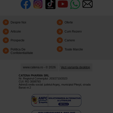
Despre Noi
Oferte
Articole
Cum Rezerv
Prospecte
Cariere
Politica De
Toate Marcile
Confidentialitate
www.catena.ro - © 2026
Vezi varianta desktop
CATENA PHARMA SRL
Nr. Registrul Comerţului: J03/2710/2023
CUI: RO 3008793
Adresă sediu social: judetul Argeş, municipiul Piteşti, strada
Banat nr.2