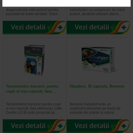
Acest dispozitiv medical de
OMRON C28 PLUS este un
diagnosticare este potrivit pentru
nebulizator cu compresor de mare
pacientii de toate varstele. Setul…
putere, destinat utilizarii atat in…
Tensiometru mecanic pentru
Hepafort, 30 capsule, Benesio
copii si nou nascuti, fara…
Tensiometrul mecanic pentru copii
Benesio Hepafort este un
si nou nascuti, fara stetoscop, Little
supliment alimentar pe baza de
Doctor LD 80 este proiectat sa…
extracte din plante si colina…