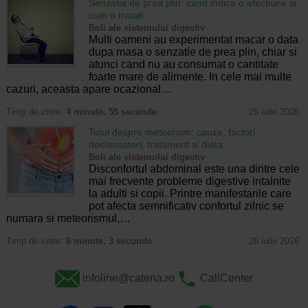
Senzatia de prea plin: cand indica o afectiune si
cum o tratati
Boli ale sistemului digestiv
Multi oameni au experimentat macar o data
dupa masa o senzatie de prea plin, chiar si
atunci cand nu au consumat o cantitate
foarte mare de alimente. In cele mai multe
cazuri, aceasta apare ocazional…
Timp de citire:
4 minute, 55 secunde
26 iulie 2026
Totul despre meteorism: cauze, factori
declansatori, tratament si dieta
Boli ale sistemului digestiv
Disconfortul abdominal este una dintre cele
mai frecvente probleme digestive intalnite
la adulti si copii. Printre manifestarile care
pot afecta semnificativ confortul zilnic se
numara si meteorismul,…
Timp de citire:
6 minute, 3 secunde
26 iulie 2026
infoline@catena.ro
CallCenter