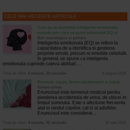
CELE MAI RECENTE ARTICOLE
Cum sa va dezvoltati inteligenta emotionala:
metode prin care va puteti imbunatati EQ-ul
Boli neurologice si psihice
Inteligenta emotionala (EQ) se refera la
capacitatea de a identifica si gestiona
propriile emotii, precum si emotiile celorlalti.
In general, se spune ca inteligenta
emotionala cuprinde cateva abilitati:…
Timp de citire:
4 minute, 39 secunde
6 august 2026
Enurezis: cauze, factori declansatori si solutii
Sistem urinar
Enurezisul este termenul medical pentru
pierderea accidentala de urina, de obicei in
timpul somnului. Este o afectiune frecventa
atat in randul copiilor, cat si al adultilor.
Enurezisul este considerat…
Timp de citire:
4 minute, 32 secunde
28 iulie 2026