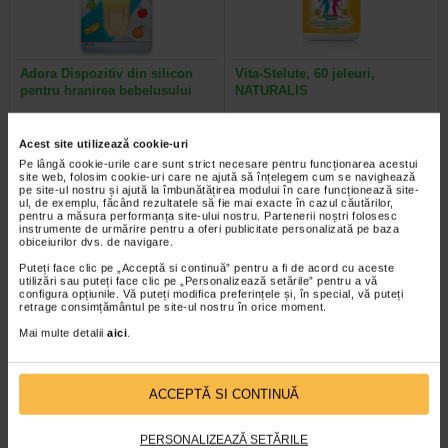
Adora Dispozitiv din silicon
Vita-Stelute, 60 jeleuri,
pentru hranirea bebelusului
NATURALIS
Acest dispozitiv a fost creat pentru
Naturalis Vita-Stelute jeleuri este
Acest site utilizează cookie-uri
a usura tranzitia de la hranirea cu
un supliment alimentar vegan, sub
lichide la cea cu alimente solide…
forma de jeleuri cu aroma…
Pe lângă cookie-urile care sunt strict necesare pentru funcționarea acestui
site web, folosim cookie-uri care ne ajută să înțelegem cum se navighează
pe site-ul nostru și ajută la îmbunătățirea modului în care funcționează site-
ul, de exemplu, făcând rezultatele să fie mai exacte în cazul căutărilor,
pentru a măsura performanța site-ului nostru. Partenerii noștri folosesc
instrumente de urmărire pentru a oferi publicitate personalizată pe baza
obiceiurilor dvs. de navigare.
Puteți face clic pe „Acceptă si continuă” pentru a fi de acord cu aceste
utilizări sau puteți face clic pe „Personalizează setările” pentru a vă
configura opțiunile. Vă puteți modifica preferințele și, în special, vă puteți
retrage consimțământul pe site-ul nostru în orice moment.
Mai multe detalii
aici
.
ACCEPTĂ SI CONTINUĂ
Stetoscop tip sprague-
OMRON Nebulizator C28 PLUS
rappaport, culoare violet…
PERSONALIZEAZĂ SETĂRILE