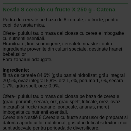
Nestle 8 cereale cu fructe X 250 g - Catena
Pudra de cereale pe baza de 8 cereale, cu fructe, pentru
copii de varsta mica.
Ofera-i puiului tau o masa delicioasa cu cereale imbogatite
cu nutrienti esentiali.
Hranitoare, fine si omogene, cerealele noastre contin
ingrediente provenite din culturi speciale, destinate hranei
bebelusilor.
Fara zaharuri adaugate.
Ingrediente:
făină de cereale 84,6% (grâu parțial hidrolizat, grâu integral
20,5%, ovăz integral 8,8%, orz 1,7%, porumb 1,7%, secară
1,7%, grâu spelt, orez 0,9%,
Ofera-i puiului tau o masa delicioasa pe baza de cereale
(grau, porumb, secara, orz, grau spelt, triticale, orez, ovaz
integral) si fructe (banane, portocale, ananas, mere)
imbogatite cu nutrienti esentiali.
Cerealele Nestlé 8 Cereale cu fructe sunt usor de preparat si
datorita aportului lor nutritional, gustului delicat si texturii moi
sunt adecvate pentru perioada de diversificare.