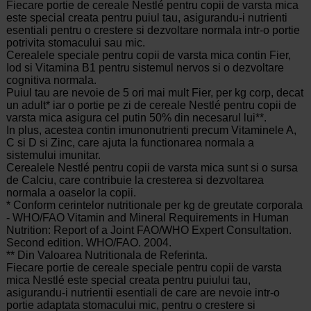
Fiecare portie de cereale Nestlé pentru copii de varsta mica
este special creata pentru puiul tau, asigurandu-i nutrienti
esentiali pentru o crestere si dezvoltare normala intr-o portie
potrivita stomacului sau mic.
Cerealele speciale pentru copii de varsta mica contin Fier,
Iod si Vitamina B1 pentru sistemul nervos si o dezvoltare
cognitiva normala.
Puiul tau are nevoie de 5 ori mai mult Fier, per kg corp, decat
un adult* iar o portie pe zi de cereale Nestlé pentru copii de
varsta mica asigura cel putin 50% din necesarul lui**.
In plus, acestea contin imunonutrienti precum Vitaminele A,
C si D si Zinc, care ajuta la functionarea normala a
sistemului imunitar.
Cerealele Nestlé pentru copii de varsta mica sunt si o sursa
de Calciu, care contribuie la cresterea si dezvoltarea
normala a oaselor la copii.
* Conform cerintelor nutritionale per kg de greutate corporala
- WHO/FAO Vitamin and Mineral Requirements in Human
Nutrition: Report of a Joint FAO/WHO Expert Consultation.
Second edition. WHO/FAO. 2004.
** Din Valoarea Nutritionala de Referinta.
Fiecare portie de cereale speciale pentru copii de varsta
mica Nestlé este special creata pentru puiului tau,
asigurandu-i nutrientii esentiali de care are nevoie intr-o
portie adaptata stomacului mic, pentru o crestere si