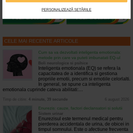
Rujul Nature imbina nuanta…
Rujul Nature imbina nuanta…
PERSONALIZEAZĂ SETĂRILE
CELE MAI RECENTE ARTICOLE
Cum sa va dezvoltati inteligenta emotionala:
metode prin care va puteti imbunatati EQ-ul
Boli neurologice si psihice
Inteligenta emotionala (EQ) se refera la
capacitatea de a identifica si gestiona
propriile emotii, precum si emotiile celorlalti.
In general, se spune ca inteligenta
emotionala cuprinde cateva abilitati:…
Timp de citire:
4 minute, 39 secunde
6 august 2026
Enurezis: cauze, factori declansatori si solutii
Sistem urinar
Enurezisul este termenul medical pentru
pierderea accidentala de urina, de obicei in
timpul somnului. Este o afectiune frecventa