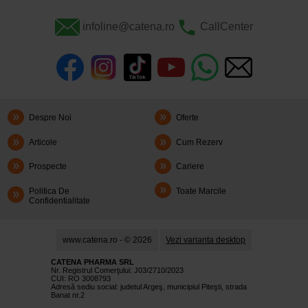
infoline@catena.ro
CallCenter
Despre Noi
Oferte
Articole
Cum Rezerv
Prospecte
Cariere
Politica De
Toate Marcile
Confidentialitate
www.catena.ro - © 2026
Vezi varianta desktop
CATENA PHARMA SRL
Nr. Registrul Comerţului: J03/2710/2023
CUI: RO 3008793
Adresă sediu social: judetul Argeş, municipiul Piteşti, strada
Banat nr.2