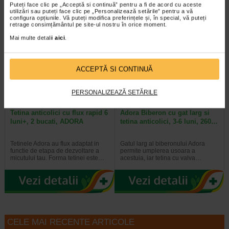
Puteți face clic pe „Acceptă si continuă” pentru a fi de acord cu aceste
utilizări sau puteți face clic pe „Personalizează setările” pentru a vă
configura opțiunile. Vă puteți modifica preferințele și, în special, vă puteți
retrage consimțământul pe site-ul nostru în orice moment.
2 + Bavetă silicon
-35%
Mai multe detalii
aici
.
ACCEPTĂ SI CONTINUĂ
PERSONALIZEAZĂ SETĂRILE
Tetina anticolici cu flux rapid 6
Adora Biberon cu gat larg si
luni+, 2 bucati, ADORA
tetina anticolici, 3-6 luni, 260…
Tetinele Adora au flux adaptat in
Gatul larg al biberonului Adora
functie de etapa de dezvoltare a
permite umplerea usoara a
micutului tau. Forma tetinei este…
acestuia, iar tetina cu valva…
CELE MAI RECENTE ARTICOLE