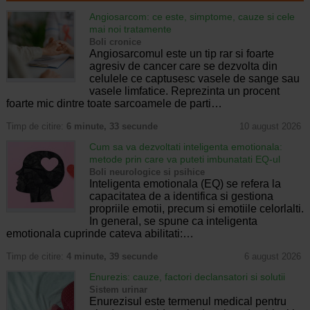
Angiosarcom: ce este, simptome, cauze si cele
mai noi tratamente
Boli cronice
Angiosarcomul este un tip rar si foarte
agresiv de cancer care se dezvolta din
celulele ce captusesc vasele de sange sau
vasele limfatice. Reprezinta un procent
foarte mic dintre toate sarcoamele de parti…
Timp de citire:
6 minute, 33 secunde
10 august 2026
Cum sa va dezvoltati inteligenta emotionala:
metode prin care va puteti imbunatati EQ-ul
Boli neurologice si psihice
Inteligenta emotionala (EQ) se refera la
capacitatea de a identifica si gestiona
propriile emotii, precum si emotiile celorlalti.
In general, se spune ca inteligenta
emotionala cuprinde cateva abilitati:…
Timp de citire:
4 minute, 39 secunde
6 august 2026
Enurezis: cauze, factori declansatori si solutii
Sistem urinar
Enurezisul este termenul medical pentru