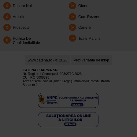
Despre Noi
Oferte
Articole
Cum Rezerv
Prospecte
Cariere
Politica De
Toate Marcile
Confidentialitate
www.catena.ro - © 2026
Vezi varianta desktop
CATENA PHARMA SRL
Nr. Registrul Comerţului: J03/2710/2023
CUI: RO 3008793
Adresă sediu social: judetul Argeş, municipiul Piteşti, strada
Banat nr.2