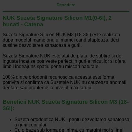
Descriere
NUK Suzeta Signature Silicon M1(0-6l), 2
bucati - Catena
Suzeta Signature Silicon NUK M3 (18-36l) este realizata
dupa modelul mamelonului mamei cand alapteaza, deci
sustine dezvoltarea sanatoasa a gurii.
Suzeta Signature NUK este atat de plata, de subtire si de
ingusta incat se potriveste perfect in gurile micutilor si ofera
limbii indeajuns spatiu pentru miscari naturale.
100% dintre ortodonti recunosc ca aceasta este forma
potrivita si confirma ca Suzetele NUK nu cauzeaza anomalii
dentare sau probleme la nivelul maxilarului.
Beneficii NUK Suzeta Signature Silicon M3 (18-
36l):
Suzeta ortodontica NUK - pentu dezvoltarea sanatoasa
a gurii copilului;
Cu o baza sub forma de inima, cu margini moi si inel