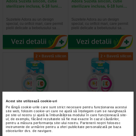
Adora Suzeta silicon, cutie
Adora Suzeta silicon, cutie
sterilizare inclusa, 6-18 luni…
sterilizare inclusa, 6-18 luni…
Suzetele Adora au un design
Suzetele Adora au un design
special, cu orificii mari, care permit
special, cu orificii mari, care permit
pielii delicate a bebelusului sa…
pielii delicate a bebelusului sa…
2 + Bavetă silicon
2 + Bavetă silicon
Acest site utilizează cookie-uri
Adora Suzeta silicon, cutie
Adora Suzeta silicon, cutie
sterilizare inclusa, 18 luni +…
sterilizare inclusa, 18 luni +…
Pe lângă cookie-urile care sunt strict necesare pentru funcționarea acestui
site web, folosim cookie-uri care ne ajută să înțelegem cum se navighează
pe site-ul nostru și ajută la îmbunătățirea modului în care funcționează site-
ul, de exemplu, făcând rezultatele să fie mai exacte în cazul căutărilor,
Suzetele Adora au un design
Suzetele Adora au un design
pentru a măsura performanța site-ului nostru. Partenerii noștri folosesc
special, cu orificii mari, care permit
special, cu orificii mari, care permit
instrumente de urmărire pentru a oferi publicitate personalizată pe baza
pielii delicate a bebelusului sa…
pielii delicate a bebelusului sa…
obiceiurilor dvs. de navigare.