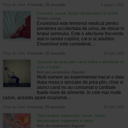
Timp de citire:
4 minute, 39 secunde
6 august 2026
Enurezis: cauze, factori declansatori si solutii
Sistem urinar
Enurezisul este termenul medical pentru
pierderea accidentala de urina, de obicei in
timpul somnului. Este o afectiune frecventa
atat in randul copiilor, cat si al adultilor.
Enurezisul este considerat…
Timp de citire:
4 minute, 32 secunde
28 iulie 2026
Senzatia de prea plin: cand indica o afectiune si
cum o tratati
Boli ale sistemului digestiv
Multi oameni au experimentat macar o data
dupa masa o senzatie de prea plin, chiar si
atunci cand nu au consumat o cantitate
foarte mare de alimente. In cele mai multe
cazuri, aceasta apare ocazional…
Timp de citire:
4 minute, 55 secunde
26 iulie 2026
Totul despre meteorism: cauze, factori
declansatori, tratament si dieta
Boli ale sistemului digestiv