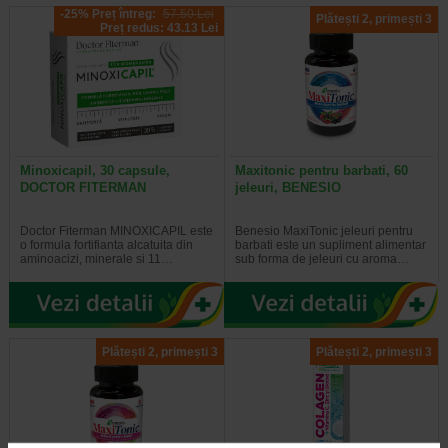
-25% Preț întreg:
57.50 Lei
Plătești 2, primești 3
Preț redus: 43.13 Lei
Minoxicapil, 30 capsule,
Maxitonic pentru barbati, 60
DOCTOR FITERMAN
jeleuri, BENESIO
Doctor Fiterman MINOXICAPIL este
Benesio MaxiTonic jeleuri pentru
o formula fortifianta alcatuita din
barbati este un supliment alimentar
aminoacizi, minerale si 11…
sub forma de jeleuri cu aroma…
Plătești 2, primești 3
Plătești 2, primești 3