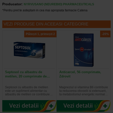
Producator:
NYRVUSANO (NEUREBIO) PHARMACEUTICALS
*Pentru pret te asteptam in cea mai apropiata farmacie Catena
VEZI PRODUSE DIN ACEEASI CATEGORIE
Plătești 1, primești 2
-20%
Septosol cu albastru de
Anticarcel, 56 comprimate,
metilen, 20 comprimate de…
Zdrovit
Septosol cu albastru de metilen
Magneziul si vitamina B6 contribuie
este un supliment alimentar cu
la reducerea oboselii si extenuarii,
albastru de metilen ce contribuie…
la metabolismul energetic normal…