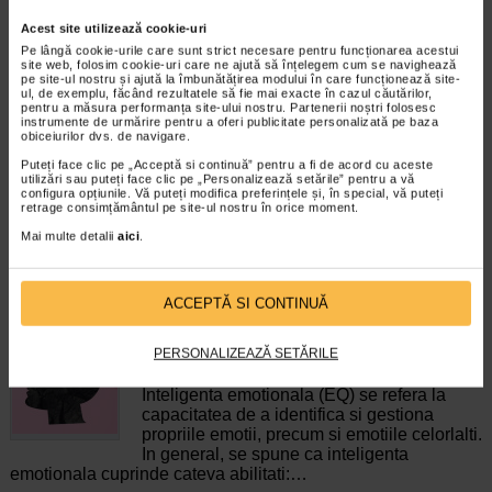
Acest site utilizează cookie-uri
Pe lângă cookie-urile care sunt strict necesare pentru funcționarea acestui
Maxitonic pentru femei, 60
COLAGEN + Vit C, Zinc si
site web, folosim cookie-uri care ne ajută să înțelegem cum se navighează
jeleuri, BENESIO
Biotina, 20 comprimate…
pe site-ul nostru și ajută la îmbunătățirea modului în care funcționează site-
ul, de exemplu, făcând rezultatele să fie mai exacte în cazul căutărilor,
pentru a măsura performanța site-ului nostru. Partenerii noștri folosesc
instrumente de urmărire pentru a oferi publicitate personalizată pe baza
Benesio MaxiTonic jeleuri pentru
Naturalis Colagen + Vitamina C,
obiceiurilor dvs. de navigare.
femei este un supliment alimentar
Zinc si Biotina este un supliment
sub forma de jeleuri cu aroma…
alimentar sub forma de…
Puteți face clic pe „Acceptă si continuă” pentru a fi de acord cu aceste
utilizări sau puteți face clic pe „Personalizează setările” pentru a vă
configura opțiunile. Vă puteți modifica preferințele și, în special, vă puteți
retrage consimțământul pe site-ul nostru în orice moment.
Mai multe detalii
aici
.
CELE MAI RECENTE ARTICOLE
ACCEPTĂ SI CONTINUĂ
Cum sa va dezvoltati inteligenta emotionala:
PERSONALIZEAZĂ SETĂRILE
metode prin care va puteti imbunatati EQ-ul
Boli neurologice si psihice
Inteligenta emotionala (EQ) se refera la
capacitatea de a identifica si gestiona
propriile emotii, precum si emotiile celorlalti.
In general, se spune ca inteligenta
emotionala cuprinde cateva abilitati:…