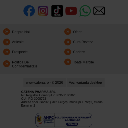
Despre Noi
Oferte
Articole
Cum Rezerv
Prospecte
Cariere
Politica De
Toate Marcile
Confidentialitate
www.catena.ro - © 2026
Vezi varianta desktop
CATENA PHARMA SRL
Nr. Registrul Comerţului: J03/2710/2023
CUI: RO 3008793
Adresă sediu social: judetul Argeş, municipiul Piteşti, strada
Banat nr.2