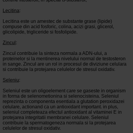
Lecitina
:
Lecitina este un amestec de substante grase (lipide)
compuse din acid fosforic, colina, acizi grasi, glicerol,
glicolipide, trigliceride si fosfolipide.
Zincul
:
Zincul contribuie la sinteza normala a ADN-ului, a
proteinelor si la mentinerea nivelului normal de testosteron
in sange. Zincul are un rol in procesul de diviziune celulara
si contribuie la protejarea celulelor de stresul oxidativ.
Seleniu
:
Seleniul este un oligoelement care se gaseste in organism
in forma de selenometionina si selenocisteina. Seleniul
reprezinta o componenta esentiala a glutation peroxidazei
celulare, actionand ca un antioxidant important. in plus,
seleniul completeaza efectul antioxidant al vitaminei E in
protejarea integritatii membranei celulare. Seleniul
contribuie la spermatogeneza normala si la protejarea
celulelor de stresul oxidativ.