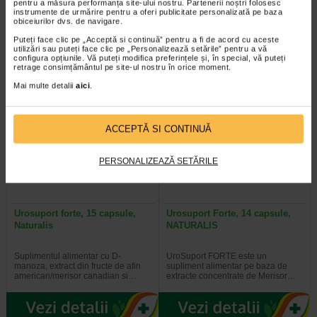
pentru a măsura performanța site-ului nostru. Partenerii noștri folosesc
instrumente de urmărire pentru a oferi publicitate personalizată pe baza
obiceiurilor dvs. de navigare.
Producator:
ZENTIVA
Puteți face clic pe „Acceptă si continuă” pentru a fi de acord cu aceste
*Pentru pret te asteptam in cea mai apropiata farmacie Catena
utilizări sau puteți face clic pe „Personalizează setările” pentru a vă
configura opțiunile. Vă puteți modifica preferințele și, în special, vă puteți
retrage consimțământul pe site-ul nostru în orice moment.
VEZI PRODUSE DIN ACEEASI CATEGORIE
Mai multe detalii
aici
.
Plătești 2, primești 3
Plătești 2, primești 3
ACCEPTĂ SI CONTINUĂ
PERSONALIZEAZĂ SETĂRILE
Urosuport forte, 15 capsule,
Urosuport Forte, 14 capsule,
Naturalis
NATURALIS
Suplimentul alimentar cu D-
UroSuport FORTE este un
manoza, extract din fructe de afin
supliment alimentar pe baza de
american/merisor canadian si…
extracte concentrate de Merisor…