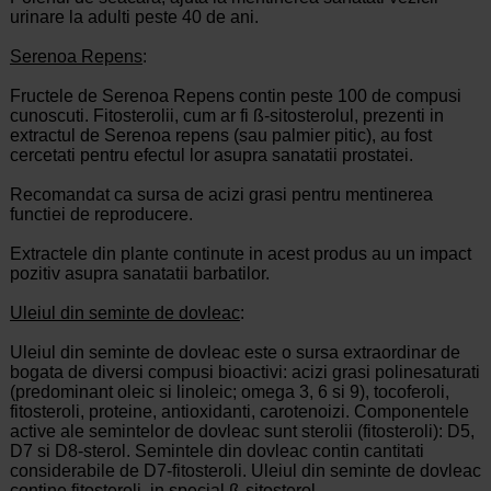
urinare la adulti peste 40 de ani.
Serenoa Repens
:
Fructele de Serenoa Repens contin peste 100 de compusi
cunoscuti. Fitosterolii, cum ar fi ß-sitosterolul, prezenti in
extractul de Serenoa repens (sau palmier pitic), au fost
cercetati pentru efectul lor asupra sanatatii prostatei.
Recomandat ca sursa de acizi grasi pentru mentinerea
functiei de reproducere.
Extractele din plante continute in acest produs au un impact
pozitiv asupra sanatatii barbatilor.
Uleiul din seminte de dovleac
:
Uleiul din seminte de dovleac este o sursa extraordinar de
bogata de diversi compusi bioactivi: acizi grasi polinesaturati
(predominant oleic si linoleic; omega 3, 6 si 9), tocoferoli,
fitosteroli, proteine, antioxidanti, carotenoizi. Componentele
active ale semintelor de dovleac sunt sterolii (fitosteroli): D5,
D7 si D8-sterol. Semintele din dovleac contin cantitati
considerabile de D7-fitosteroli. Uleiul din seminte de dovleac
contine fitosteroli, in special ß-sitosterol,