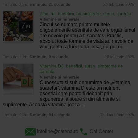
Timp de citire:
6 minute, 21 secunde
25 februarie 2025
Zinc: rol, beneficii, administrare, surse, carenta
Vitamine si minerale
Zincul se numara printre multele
oligoelemente esentiale de care organismul
are nevoie pentru a fi sanatos. Practic,
absolut toate formele de viata au nevoie de
zinc pentru a functiona. Insa, corpul nu…
Timp de citire:
6 minute, 0 secunde
18 ianuarie 2025
Vitamina D3: beneficii, surse, simptome de
carenta
Vitamine si minerale
Cunoscuta si sub denumirea de „vitamina
soarelui”, vitamina D este un nutrient
esential care poate fi dobanit prin
expunerea la soare si din alimente si
suplimente. Aceasta vitamina joaca…
Timp de citire:
6 minute, 54 secunde
12 decembrie 2025
infoline@catena.ro
CallCenter