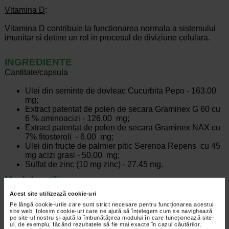
Vitamina D
:
Vitamina D contribuie la functionarea normala a sistemului
imunitar si detine un rol in procesul de diviziune celulara.
INGREDIENTE
Cantitate/capsula
Ulei din seminte de dovleac Cucurbita Pepo - 163.00
mg;
Extract patentat de polen de secara Graminex G 60 cu
6 % aminoacizi - 126.00 mg;
Extract patentat de polen de secara Graminex NAX cu
7% fitosteroli - 6.00 mg;
Ulei din fructe de palmier pitic Serenoa Repens cu 45
mg acizi grasi - 50.00 mg;
Sulfat de zinc (10 mg zinc) - 27.45 mg.
Mod de utilizare:
Adulti, 1- 2 capsule pe zi sau conform recomandarii
Acest site utilizează cookie-uri
consultantului de specialitate.
Pe lângă cookie-urile care sunt strict necesare pentru funcționarea acestui
site web, folosim cookie-uri care ne ajută să înțelegem cum se navighează
pe site-ul nostru și ajută la îmbunătățirea modului în care funcționează site-
ul, de exemplu, făcând rezultatele să fie mai exacte în cazul căutărilor,