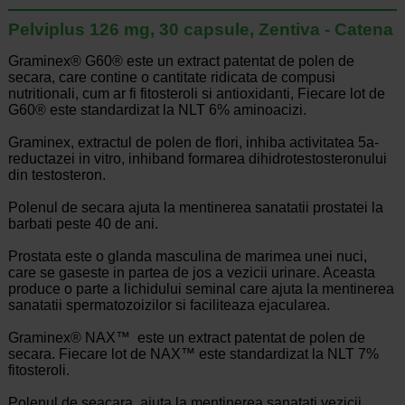
Pelviplus 126 mg, 30 capsule, Zentiva - Catena
Graminex® G60® este un extract patentat de polen de
secara, care contine o cantitate ridicata de compusi
nutritionali, cum ar fi fitosteroli si antioxidanti, Fiecare lot de
G60® este standardizat la NLT 6% aminoacizi.
Graminex, extractul de polen de flori, inhiba activitatea 5a-
reductazei in vitro, inhiband formarea dihidrotestosteronului
din testosteron.
Polenul de secara ajuta la mentinerea sanatatii prostatei la
barbati peste 40 de ani.
Prostata este o glanda masculina de marimea unei nuci,
care se gaseste in partea de jos a vezicii urinare. Aceasta
produce o parte a lichidului seminal care ajuta la mentinerea
sanatatii spermatozoizilor si faciliteaza ejacularea.
Graminex® NAX™ este un extract patentat de polen de
secara. Fiecare lot de NAX™ este standardizat la NLT 7%
fitosteroli.
Polenul de seacara, ajuta la mentinerea sanatati vezicii