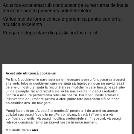
Acustica excelenta: tub conducator de sunet turnat de inalta
densitate pentru prevenirea interferentelor
Varfuri moi de forma conica ergonomica pentru confort si
acustica excelenta
Punga de depozitare din plastic inclusa in kit
*Pentru pret te asteptam in cea mai apropiata farmacie Catena
Acest site utilizează cookie-uri
CELE MAI RECENTE ARTICOLE
Pe lângă cookie-urile care sunt strict necesare pentru funcționarea acestui
site web, folosim cookie-uri care ne ajută să înțelegem cum se navighează
pe site-ul nostru și ajută la îmbunătățirea modului în care funcționează site-
Cum sa va dezvoltati inteligenta emotionala:
ul, de exemplu, făcând rezultatele să fie mai exacte în cazul căutărilor,
metode prin care va puteti imbunatati EQ-ul
pentru a măsura performanța site-ului nostru. Partenerii noștri folosesc
instrumente de urmărire pentru a oferi publicitate personalizată pe baza
Boli neurologice si psihice
obiceiurilor dvs. de navigare.
Inteligenta emotionala (EQ) se refera la
capacitatea de a identifica si gestiona
Puteți face clic pe „Acceptă si continuă” pentru a fi de acord cu aceste
utilizări sau puteți face clic pe „Personalizează setările” pentru a vă
propriile emotii, precum si emotiile celorlalti.
configura opțiunile. Vă puteți modifica preferințele și, în special, vă puteți
In general, se spune ca inteligenta
retrage consimțământul pe site-ul nostru în orice moment.
emotionala cuprinde cateva abilitati:…
Mai multe detalii
aici
.