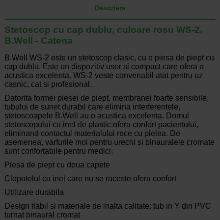
Descriere
Stetoscop cu cap dublu, culoare rosu WS-2,
B.Well - Catena
B.Well WS-2 este un stetoscop clasic, cu o piesa de piept cu
cap dublu. Este un dispozitiv usor si compact care ofera o
acustica excelenta. WS-2 veste convenabil atat pentru uz
casnic, cat si profesional.
Datorita formei piesei de piept, membranei foarte sensibile,
tubului de sunet durabil care elimina interferentele,
stetoscoapele B.Well au o acustica excelenta. Domul
stetoscopului cu inel de plastic ofera confort pacientului,
eliminand contactul materialului rece cu pielea. De
asemenea, varfurile moi pentru urechi si binauralele cromate
sunt confortabile pentru medici.
Piesa de piept cu doua capete
Clopotelul cu inel care nu se raceste ofera confort
Utilizare durabila
Design fiabil si materiale de inalta calitate: tub in Y din PVC
turnat binaural cromat