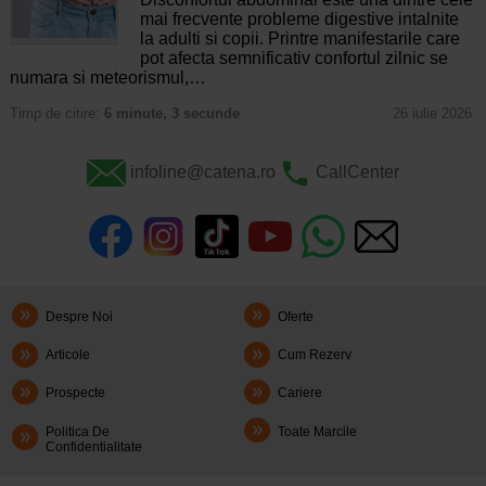
mai frecvente probleme digestive intalnite
la adulti si copii. Printre manifestarile care
pot afecta semnificativ confortul zilnic se
numara si meteorismul,…
Timp de citire:
6 minute, 3 secunde
26 iulie 2026
infoline@catena.ro
CallCenter
Despre Noi
Oferte
Articole
Cum Rezerv
Prospecte
Cariere
Politica De
Toate Marcile
Confidentialitate