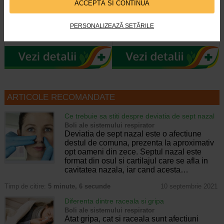
ACCEPTĂ SI CONTINUĂ
Bombovit este un supliment
Naturalis Bombovit De Calatorie
PERSONALIZEAZĂ SETĂRILE
alimentar sub forma de acadea, pe
este un supliment alimentar
baza de ingrediente de origine…
inovator, sub forma de acadea…
ARTICOLE RECOMANDATE
Ce trebuie sa stiti despre deviatia de sept nazal
Boli ale sistemului respirator
Deviatia de sept nazal este o afectiune
destul de comuna, prezenta la aproximativ
opt oameni din zece. Septul nazal este
format din osul si cartilajul care se afla in
cavitatea nazala, iar cand acesta…
Timp de citire:
5 minute, 6 secunde
10 septembrie 2021
Diferenta dintre raceala si gripa
Boli ale sistemului respirator
Atat gripa, cat si raceala sunt afectiuni