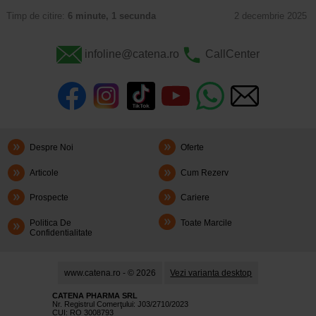
Timp de citire:
6 minute, 1 secunda
2 decembrie 2025
infoline@catena.ro
CallCenter
Despre Noi
Oferte
Articole
Cum Rezerv
Prospecte
Cariere
Politica De
Toate Marcile
Confidentialitate
www.catena.ro - © 2026
Vezi varianta desktop
CATENA PHARMA SRL
Nr. Registrul Comerţului: J03/2710/2023
CUI: RO 3008793