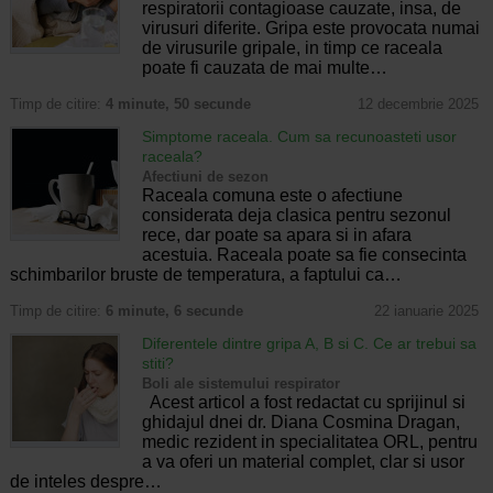
respiratorii contagioase cauzate, insa, de
virusuri diferite. Gripa este provocata numai
de virusurile gripale, in timp ce raceala
poate fi cauzata de mai multe…
Timp de citire:
4 minute, 50 secunde
12 decembrie 2025
Simptome raceala. Cum sa recunoasteti usor
raceala?
Afectiuni de sezon
Raceala comuna este o afectiune
considerata deja clasica pentru sezonul
rece, dar poate sa apara si in afara
acestuia. Raceala poate sa fie consecinta
schimbarilor bruste de temperatura, a faptului ca…
Timp de citire:
6 minute, 6 secunde
22 ianuarie 2025
Diferentele dintre gripa A, B si C. Ce ar trebui sa
stiti?
Boli ale sistemului respirator
Acest articol a fost redactat cu sprijinul si
ghidajul dnei dr. Diana Cosmina Dragan,
medic rezident in specialitatea ORL, pentru
a va oferi un material complet, clar si usor
de inteles despre…