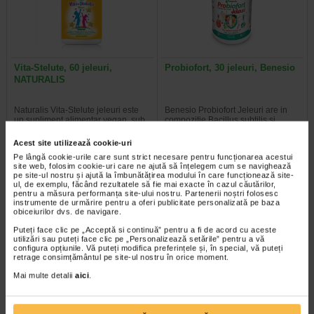
Vita-Stelute, 60 jeleuri,
Probiofort, 30 jeleuri, Benesio
NATURALIS
Naturalis Vita-Stelute jeleuri este
Benesio Probiofort Jeleuri are in
un supliment alimentar vegan, sub
compozitie Bacillus subtilis si
forma de jeleuri cu aroma…
contine, in proportie de 96%…
Acest site utilizează cookie-uri
Pe lângă cookie-urile care sunt strict necesare pentru funcționarea acestui
site web, folosim cookie-uri care ne ajută să înțelegem cum se navighează
pe site-ul nostru și ajută la îmbunătățirea modului în care funcționează site-
ul, de exemplu, făcând rezultatele să fie mai exacte în cazul căutărilor,
pentru a măsura performanța site-ului nostru. Partenerii noștri folosesc
Plătești 2, primești 3
Plătești 2, primești 3
instrumente de urmărire pentru a oferi publicitate personalizată pe baza
obiceiurilor dvs. de navigare.
Puteți face clic pe „Acceptă si continuă” pentru a fi de acord cu aceste
utilizări sau puteți face clic pe „Personalizează setările” pentru a vă
configura opțiunile. Vă puteți modifica preferințele și, în special, vă puteți
retrage consimțământul pe site-ul nostru în orice moment.
Mai multe detalii
aici
.
Acadele Bombovit de gat, 6 g,
Acadele Bombovit de
6 acadele, NATURALIS
Calatorie, 6 g, 6 acadele…