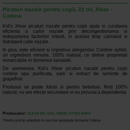
Picaturi nazale pentru copii, 22 ml, Xlear -
Catena
Kid's Xlear picaturi nazale pentru copii ajuta in curatarea
eficienta a cailor nazale prin decongestionarea si
indepartarea factorilor iritanti, in acelasi timp calmand si
hidratand caile nazale.
In plus, este eficient si impotriva alergenilor. Contine xylitol,
un ingredient minune, 100% natural, ce detine proprietati
remarcabile in domeniul sanatatii.
De asemenea, Kid's Xlear picaturi nazale pentru copii
contine apa purificata, sare si extract de seminte de
grapefruit.
Produsul se poate folosi si pentru bebelusi, fiind 100%
natural, nu are efecte secundare si nu provoaca dependenta.
Producator:
XLEAR INC.USA, OREM ,UTTAH 84097
*Pentru pret te asteptam in cea mai apropiata farmacie Catena