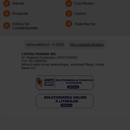
Articole
Cum Rezerv
Prospecte
Cariere
Politica De
Toate Marcile
Confidentialitate
www.catena.ro - © 2026
Vezi varianta desktop
CATENA PHARMA SRL
Nr. Registrul Comerţului: J03/2710/2023
CUI: RO 3008793
Adresă sediu social: judetul Argeş, municipiul Piteşti, strada
Banat nr.2