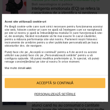
Boli neurologice si psihice
Inteligenta emotionala (EQ) se refera la
capacitatea de a identifica si gestiona
propriile emotii, precum si emotiile celorlalti.
In general, se spune ca inteligenta
Acest site utilizează cookie-uri
emotionala cuprinde cateva abilitati:…
Pe lângă cookie-urile care sunt strict necesare pentru funcționarea acestui
site web, folosim cookie-uri care ne ajută să înțelegem cum se navighează
pe site-ul nostru și ajută la îmbunătățirea modului în care funcționează site-
Timp de citire:
4 minute, 39 secunde
6 august 2026
ul, de exemplu, făcând rezultatele să fie mai exacte în cazul căutărilor,
pentru a măsura performanța site-ului nostru. Partenerii noștri folosesc
Enurezis: cauze, factori declansatori si solutii
instrumente de urmărire pentru a oferi publicitate personalizată pe baza
obiceiurilor dvs. de navigare.
Sistem urinar
Enurezisul este termenul medical pentru
Puteți face clic pe „Acceptă si continuă” pentru a fi de acord cu aceste
pierderea accidentala de urina, de obicei in
utilizări sau puteți face clic pe „Personalizează setările” pentru a vă
configura opțiunile. Vă puteți modifica preferințele și, în special, vă puteți
timpul somnului. Este o afectiune frecventa
retrage consimțământul pe site-ul nostru în orice moment.
atat in randul copiilor, cat si al adultilor.
Enurezisul este considerat…
Mai multe detalii
aici
.
Timp de citire:
4 minute, 32 secunde
28 iulie 2026
ACCEPTĂ SI CONTINUĂ
Senzatia de prea plin: cand indica o afectiune si
cum o tratati
Boli ale sistemului digestiv
PERSONALIZEAZĂ SETĂRILE
Multi oameni au experimentat macar o data
dupa masa o senzatie de prea plin, chiar si
atunci cand nu au consumat o cantitate
foarte mare de alimente. In cele mai multe