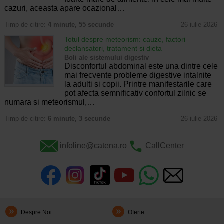
cazuri, aceasta apare ocazional…
Timp de citire:
4 minute, 55 secunde
26 iulie 2026
Totul despre meteorism: cauze, factori
declansatori, tratament si dieta
Boli ale sistemului digestiv
Disconfortul abdominal este una dintre cele
mai frecvente probleme digestive intalnite
la adulti si copii. Printre manifestarile care
pot afecta semnificativ confortul zilnic se
numara si meteorismul,…
Timp de citire:
6 minute, 3 secunde
26 iulie 2026
infoline@catena.ro
CallCenter
Despre Noi
Oferte