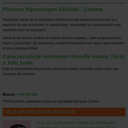
Plasture hipoalergen 20x10m - Catena
Plasturele elastic de la Hartmann Omnifix permite patrunderea aerului si a
vaporilor de apa si previne, in acelasi timp, maceratiile in cazul pansarii unei
suprafete mari de tegument.
Acest tip de produs contine un adeziv delicat cu pielea,` care asigura o buna
fixare a plasturelui. De asemenea, poate fi indepartat usor, fara a lasa reziduuri
si fara a produce iritatii.
Caracteristicile Hartmann Omnifix elastic 15cm
x 10m 1rola
Este un pansament ideal pentru zona articulatiilor si pentru zone curbe sau
concave ale corpului.
Brand:
HARTMANN
*Pentru pret te asteptam in cea mai apropiata farmacie Catena
CELE MAI RECENTE ARTICOLE
Cum sa va dezvoltati inteligenta emotionala:
metode prin care va puteti imbunatati EQ-ul