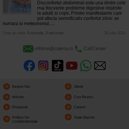
Disconfortul abdominal este una dintre cele
mai frecvente probleme digestive intalnite
la adulti si copii. Printre manifestarile care
pot afecta semnificativ confortul zilnic se
numara si meteorismul,…
Timp de citire:
6 minute, 3 secunde
26 iulie 2026
infoline@catena.ro
CallCenter
Despre Noi
Oferte
Articole
Cum Rezerv
Prospecte
Cariere
Politica De
Toate Marcile
Confidentialitate