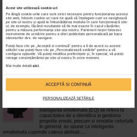
Acest site utilizează cookie-uri
Pe lângă cookie-urile care sunt strict necesare pentru funcționarea acestui
ProbioSuport Forte, 10
ProbioSuport Complex, 15
site web, folosim cookie-uri care ne ajută să înțelegem cum se navighează
capsule vegetale, Naturalis
capsule, Naturalis
pe site-ul nostru și ajută la îmbunătățirea modului în care funcționează site-
ul, de exemplu, făcând rezultatele să fie mai exacte în cazul căutărilor,
pentru a măsura performanța site-ului nostru. Partenerii noștri folosesc
instrumente de urmărire pentru a oferi publicitate personalizată pe baza
Naturalis ProbioSuport Forte este
Naturalis ProbioSuport COMPLEX
obiceiurilor dvs. de navigare.
un supliment alimentar formulat cu
este un supliment alimentar cu
Saccharomyces cerevisiae var…
formula simbiotica, care combina…
Puteți face clic pe „Acceptă si continuă” pentru a fi de acord cu aceste
utilizări sau puteți face clic pe „Personalizează setările” pentru a vă
configura opțiunile. Vă puteți modifica preferințele și, în special, vă puteți
retrage consimțământul pe site-ul nostru în orice moment.
Mai multe detalii
aici
.
CELE MAI RECENTE ARTICOLE
ACCEPTĂ SI CONTINUĂ
Cum sa va dezvoltati inteligenta emotionala:
PERSONALIZEAZĂ SETĂRILE
metode prin care va puteti imbunatati EQ-ul
Boli neurologice si psihice
Inteligenta emotionala (EQ) se refera la
capacitatea de a identifica si gestiona
propriile emotii, precum si emotiile celorlalti.
In general, se spune ca inteligenta
emotionala cuprinde cateva abilitati:…