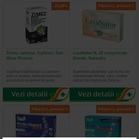
-25,48%
Plătești 2, primești 3
Zimez carbune, 5 plicuri, Sun
LaxaNatur N, 20 comprimate
Wave Pharma
filmate, Naturalis
Supliment alimentar cu carbune
Supliment alimentar sub forma de
activ si inulina, destinat reducerii
comprimate filmate, care contine
acumularii excesive de gaze…
extract din frunze de Senna…
Plătești 2, primești 3
Plătești 2, primești 3