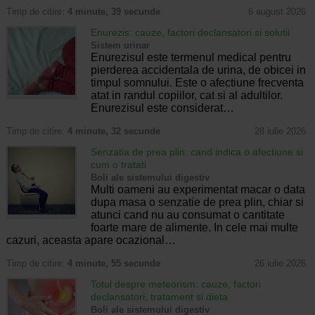
Timp de citire:
4 minute, 39 secunde
6 august 2026
Enurezis: cauze, factori declansatori si solutii
Sistem urinar
Enurezisul este termenul medical pentru
pierderea accidentala de urina, de obicei in
timpul somnului. Este o afectiune frecventa
atat in randul copiilor, cat si al adultilor.
Enurezisul este considerat…
Timp de citire:
4 minute, 32 secunde
28 iulie 2026
Senzatia de prea plin: cand indica o afectiune si
cum o tratati
Boli ale sistemului digestiv
Multi oameni au experimentat macar o data
dupa masa o senzatie de prea plin, chiar si
atunci cand nu au consumat o cantitate
foarte mare de alimente. In cele mai multe
cazuri, aceasta apare ocazional…
Timp de citire:
4 minute, 55 secunde
26 iulie 2026
Totul despre meteorism: cauze, factori
declansatori, tratament si dieta
Boli ale sistemului digestiv