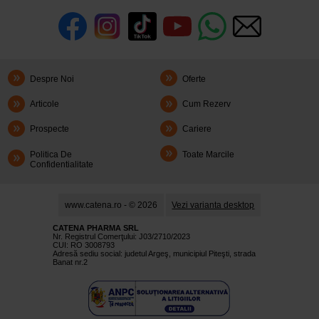
Despre Noi
Oferte
Articole
Cum Rezerv
Prospecte
Cariere
Politica De
Toate Marcile
Confidentialitate
www.catena.ro - © 2026
Vezi varianta desktop
CATENA PHARMA SRL
Nr. Registrul Comerţului: J03/2710/2023
CUI: RO 3008793
Adresă sediu social: judetul Argeş, municipiul Piteşti, strada
Banat nr.2