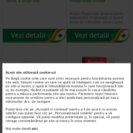
2blist. x 14cpr.film.
comprimate filmate
Ibalgin Rapid este destinat pentru
tratamentul simptomatic al durerii
acute de intensitate usoara pana…
Acest site utilizează cookie-uri
Pe lângă cookie-urile care sunt strict necesare pentru funcționarea acestui
site web, folosim cookie-uri care ne ajută să înțelegem cum se navighează
pe site-ul nostru și ajută la îmbunătățirea modului în care funcționează site-
ul, de exemplu, făcând rezultatele să fie mai exacte în cazul căutărilor,
pentru a măsura performanța site-ului nostru. Partenerii noștri folosesc
Magne B6 premium 100 mg /
Ibalgin Rapid 400mg X 6
instrumente de urmărire pentru a oferi publicitate personalizată pe baza
10 mg, 30 comprimate…
comprimate filmate
obiceiurilor dvs. de navigare.
Puteți face clic pe „Acceptă si continuă” pentru a fi de acord cu aceste
Comprimatele Magne B6 Premium
Ibalgin Rapid este destinat pentru
utilizări sau puteți face clic pe „Personalizează setările” pentru a vă
100 mg/ 10mg contin magneziu si
tratamentul simptomatic al durerii
configura opțiunile. Vă puteți modifica preferințele și, în special, vă puteți
clorhidrat de piridoxina…
acute de intensitate usoara pana…
retrage consimțământul pe site-ul nostru în orice moment.
Mai multe detalii
aici
.