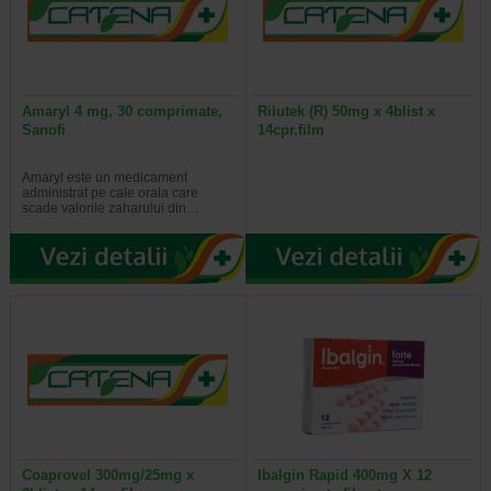
Amaryl 4 mg, 30 comprimate,
Rilutek (R) 50mg x 4blist x
Sanofi
14cpr.film
Amaryl este un medicament
administrat pe cale orala care
scade valorile zaharului din…
Coaprovel 300mg/25mg x
Ibalgin Rapid 400mg X 12