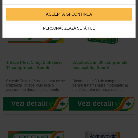
ACCEPTĂ SI CONTINUĂ
PERSONALIZEAZĂ SETĂRILE
Tritace Plus, 5 mg, 2 blistere,
Dicarbocalm, 30 comprimate
14 comprimate, Sanofi
masticabile, Sanofi
Ce este Tritace Plus si pentru ce se
Dicarbocalm 30 de comprimate
utilizeaza Tritace Plus este o
pentru tratamentul simptomatic al
asociere de doua medicamente…
manifestarilor dureroase din…