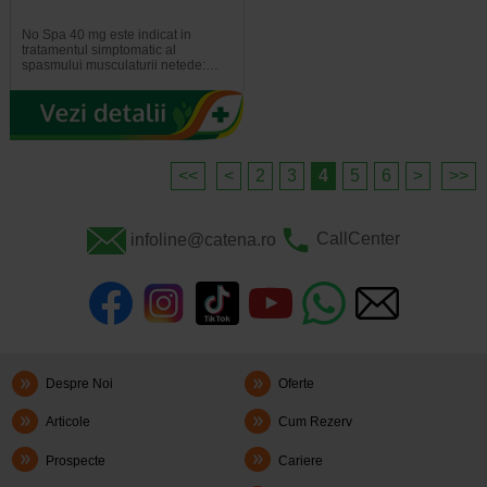
No Spa 40 mg este indicat in
tratamentul simptomatic al
spasmului musculaturii netede:…
<<
<
2
3
4
5
6
>
>>
infoline@catena.ro
CallCenter
Despre Noi
Oferte
Articole
Cum Rezerv
Prospecte
Cariere