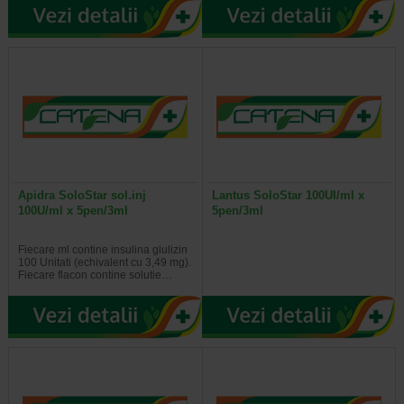
Apidra SoloStar sol.inj
Lantus SoloStar 100UI/ml x
100U/ml x 5pen/3ml
5pen/3ml
Fiecare ml contine insulina glulizin
100 Unitati (echivalent cu 3,49 mg).
Fiecare flacon contine solutie…