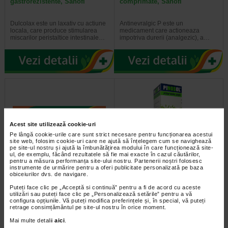
gastrorezistente, Sanofi
comprimate, Sanofi
Dulcolax este un laxativ cu actiune
Antinevralgic P este un
locala, care produce stimularea
medicament care actioneaza
miscarilor peristaltice intestinale…
impotriva durerii (analgezic), a…
Acest site utilizează cookie-uri
Pe lângă cookie-urile care sunt strict necesare pentru funcționarea acestui
site web, folosim cookie-uri care ne ajută să înțelegem cum se navighează
pe site-ul nostru și ajută la îmbunătățirea modului în care funcționează site-
ul, de exemplu, făcând rezultatele să fie mai exacte în cazul căutărilor,
pentru a măsura performanța site-ului nostru. Partenerii noștri folosesc
No-Spa sol.inj.20mg/ml
Pinosol sol.naz.x10 ml
instrumente de urmărire pentru a oferi publicitate personalizată pe baza
-25/2ml
SLOVACO
obiceiurilor dvs. de navigare.
Puteți face clic pe „Acceptă si continuă” pentru a fi de acord cu aceste
10 g de solutie contin: ulei volatil
utilizări sau puteți face clic pe „Personalizează setările” pentru a vă
de pin-Pinus silvestris 0,3752 g,
configura opțiunile. Vă puteți modifica preferințele și, în special, vă puteți
ulei volatil de menta-Mentha…
retrage consimțământul pe site-ul nostru în orice moment.
Mai multe detalii
aici
.