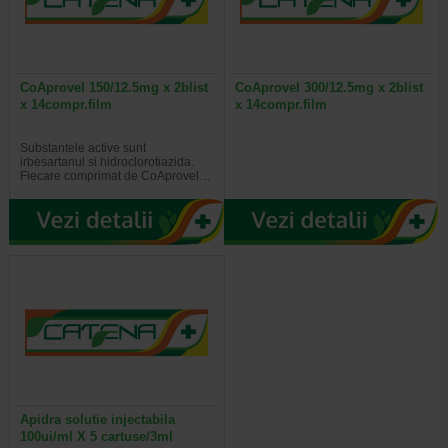
CoAprovel 150/12.5mg x 2blist
CoAprovel 300/12.5mg x 2blist
x 14compr.film
x 14compr.film
Substantele active sunt
irbesartanul si hidroclorotiazida.
Fiecare comprimat de CoAprovel…
Apidra solutie injectabila
100ui/ml X 5 cartuse/3ml