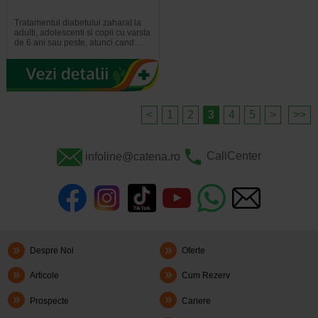
Tratamentul diabetului zaharat la
adulti, adolescenti si copii cu varsta
de 6 ani sau peste, atunci cand…
<
1
2
3
4
5
>
>>
infoline@catena.ro
CallCenter
Despre Noi
Oferte
Articole
Cum Rezerv
Prospecte
Cariere