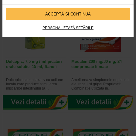
ACCEPTĂ SI CONTINUĂ
PERSONALIZEAZĂ SETĂRILE
Dulcopic, 7,5 mg / ml picaturi
Modafen 200 mg/30 mg, 24
orale solutie, 15 ml, Sanofi
comprimate filmate
Dulcopic este un laxativ cu actiune
Amelioreaza simptomele neplacute
locala care produce stimularea
ale racelii si gripei Proprietati:
miscarilor intestinului (a…
Combinatie utilizata in…