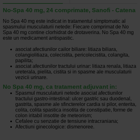
No-Spa 40 mg, 24 comprimate, Sanofi - Catena
No Spa 40 mg este indicat in tratamentul simptomatic al
spasmului musculaturii netede: Fiecare comprimat de No
Spa 40 mg contine clorhidrat de drotaverina. No Spa 40 mg
este un medicament antispastic.
asociat afectiunilor cailor biliare: litiaza biliara,
colangiolitiaza, colecistita, pericolecistita, colangita,
papilita;
asociat afectiunilor tractului urinar: litiaza renala, litiaza
ureterala, pielita, cistita si in spasme ale musculaturii
vezicii urinare.
No Spa 40 mg, ca tratament adjuvant in:
Spasmul musculaturii netede asociat afectiunilor
tractului gastro-intestinal: ulcer gastric sau duodenal,
gastrita, spasme ale sfincterelor cardia si pilor, enterita,
colita, colita spastica insotita de constipatie, forme de
colon iritabil insotite de meteorism;
Cefalee cu senzatie de tensiune intracraniana;
Afectiuni ginecologice: dismenoree.