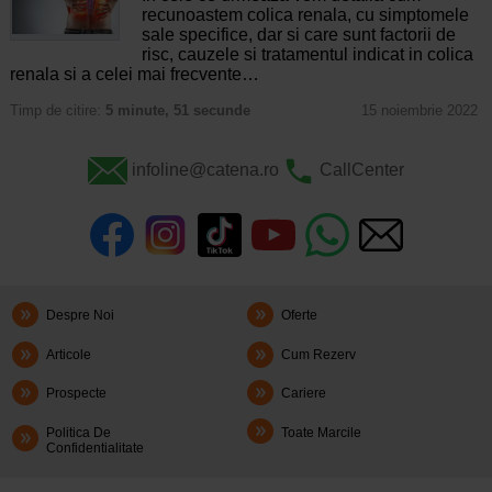
recunoastem colica renala, cu simptomele
sale specifice, dar si care sunt factorii de
risc, cauzele si tratamentul indicat in colica
renala si a celei mai frecvente…
Timp de citire:
5 minute, 51 secunde
15 noiembrie 2022
infoline@catena.ro
CallCenter
Despre Noi
Oferte
Articole
Cum Rezerv
Prospecte
Cariere
Politica De
Toate Marcile
Confidentialitate