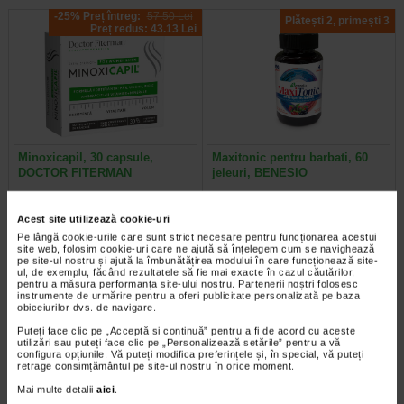
-25% Preț întreg:
57.50 Lei
Plătești 2, primești 3
Preț redus: 43.13 Lei
Minoxicapil, 30 capsule,
Maxitonic pentru barbati, 60
DOCTOR FITERMAN
jeleuri, BENESIO
Doctor Fiterman MINOXICAPIL este
Benesio MaxiTonic jeleuri pentru
Acest site utilizează cookie-uri
o formula fortifianta alcatuita din
barbati este un supliment alimentar
aminoacizi, minerale si 11…
sub forma de jeleuri cu aroma…
Pe lângă cookie-urile care sunt strict necesare pentru funcționarea acestui
site web, folosim cookie-uri care ne ajută să înțelegem cum se navighează
pe site-ul nostru și ajută la îmbunătățirea modului în care funcționează site-
ul, de exemplu, făcând rezultatele să fie mai exacte în cazul căutărilor,
pentru a măsura performanța site-ului nostru. Partenerii noștri folosesc
instrumente de urmărire pentru a oferi publicitate personalizată pe baza
obiceiurilor dvs. de navigare.
Plătești 2, primești 3
Plătești 2, primești 3
Puteți face clic pe „Acceptă si continuă” pentru a fi de acord cu aceste
utilizări sau puteți face clic pe „Personalizează setările” pentru a vă
configura opțiunile. Vă puteți modifica preferințele și, în special, vă puteți
retrage consimțământul pe site-ul nostru în orice moment.
Mai multe detalii
aici
.