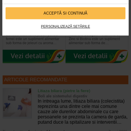
ACCEPTĂ SI CONTINUĂ
Maxitonic pentru femei, 60
COLAGEN + Vit C, Zinc si
jeleuri, BENESIO
Biotina, 20 comprimate…
PERSONALIZEAZĂ SETĂRILE
Benesio MaxiTonic jeleuri pentru
Naturalis Colagen + Vitamina C,
femei este un supliment alimentar
Zinc si Biotina este un supliment
sub forma de jeleuri cu aroma…
alimentar sub forma de…
ARTICOLE RECOMANDATE
Litiaza biliara (pietre la fiere)
Boli ale sistemului digestiv
In intreaga lume, litiaza biliara (colecistita)
reprezinta una dintre cele mai comune
cauze ale durerilor abdominale cu care
persoanele se prezinta la camera de garda,
putand duce la spitalizare si interventii…