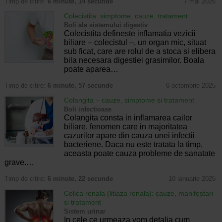
Timp de citire:
6 minute, 14 secunde
7 mai 2026
Colecistita: simptome, cauze, tratament
Boli ale sistemului digestiv
Colecistita defineste inflamatia vezicii
biliare – colecistul –, un organ mic, situat
sub ficat, care are rolul de a stoca si elibera
bila necesara digestiei grasimilor. Boala
poate aparea…
Timp de citire:
6 minute, 57 secunde
6 octombrie 2025
Colangita – cauze, simptome si tratament
Boli infectioase
Colangita consta in inflamarea cailor
biliare, fenomen care in majoritatea
cazurilor apare din cauza unei infectii
bacteriene. Daca nu este tratata la timp,
aceasta poate cauza probleme de sanatate
grave.…
Timp de citire:
6 minute, 22 secunde
10 ianuarie 2025
Colica renala (litiaza renala): cauze, manifestari
si tratament
Sistem urinar
In cele ce urmeaza vom detalia cum