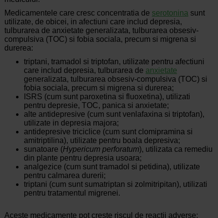
Medicamentele care cresc concentratia de
serotonina
sunt
utilizate, de obicei, in afectiuni care includ depresia,
tulburarea de anxietate generalizata, tulburarea obsesiv-
compulsiva (TOC) si fobia sociala, precum si migrena si
durerea:
triptani, tramadol si triptofan, utilizate pentru afectiuni
care includ depresia, tulburarea de
anxietate
generalizata, tulburarea obsesiv-compulsiva (TOC) si
fobia sociala, precum si migrena si durerea;
ISRS (cum sunt paroxetina si fluoxetina), utilizati
pentru depresie, TOC, panica si anxietate;
alte antidepresive (cum sunt venlafaxina si triptofan),
utilizate in depresia majora;
antidepresive triciclice (cum sunt clomipramina si
amitriptilina), utilizate pentru boala depresiva;
sunatoare (
Hypericum perforatum
), utilizata ca remediu
din plante pentru depresia usoara;
analgezice (cum sunt tramadol si petidina), utilizate
pentru calmarea durerii;
triptani (cum sunt sumatriptan si zolmitripitan), utilizati
pentru tratamentul migrenei.
Aceste medicamente pot creste riscul de reactii adverse;