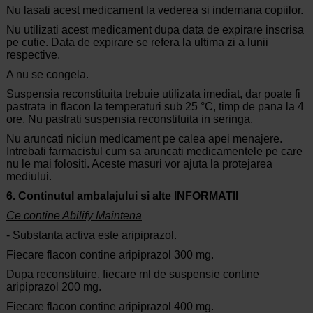
Nu lasati acest medicament la vederea si indemana copiilor.
Nu utilizati acest medicament dupa data de expirare inscrisa
pe cutie. Data de expirare se refera la ultima zi a lunii
respective.
A nu se congela.
Suspensia reconstituita trebuie utilizata imediat, dar poate fi
pastrata in flacon la temperaturi sub 25 °C, timp de pana la 4
ore. Nu pastrati suspensia reconstituita in seringa.
Nu aruncati niciun medicament pe calea apei menajere.
Intrebati farmacistul cum sa aruncati medicamentele pe care
nu le mai folositi. Aceste masuri vor ajuta la protejarea
mediului.
6. Continutul ambalajului si alte INFORMATII
Ce contine Abilify Maintena
- Substanta activa este aripiprazol.
Fiecare flacon contine aripiprazol 300 mg.
Dupa reconstituire, fiecare ml de suspensie contine
aripiprazol 200 mg.
Fiecare flacon contine aripiprazol 400 mg.