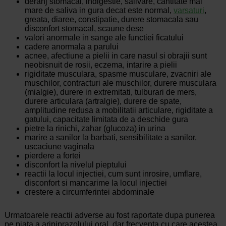
deranj stomacal, indigestie, salivare, cantitate mai
mare de saliva in gura decat este normal,
varsaturi
,
greata, diaree, constipatie, durere stomacala sau
disconfort stomacal, scaune dese
valori anormale in sange ale functiei ficatului
cadere anormala a parului
acnee, afectiune a pielii in care nasul si obrajii sunt
neobisnuit de rosii, eczema, intarire a pielii
rigiditate musculara, spasme musculare, zvacniri ale
muschilor, contracturi ale muschilor, durere musculara
(mialgie), durere in extremitati, tulburari de mers,
durere articulara (artralgie), durere de spate,
amplitudine redusa a mobilitatii articulare, rigiditate a
gatului, capacitate limitata de a deschide gura
pietre la rinichi, zahar (glucoza) in urina
marire a sanilor la barbati, sensibilitate a sanilor,
uscaciune vaginala
pierdere a fortei
disconfort la nivelul pieptului
reactii la locul injectiei, cum sunt inrosire, umflare,
disconfort si mancarime la locul injectiei
crestere a circumferintei abdominale
Urmatoarele reactii adverse au fost raportate dupa punerea
pe piata a aripiprazolului oral, dar frecventa cu care acestea