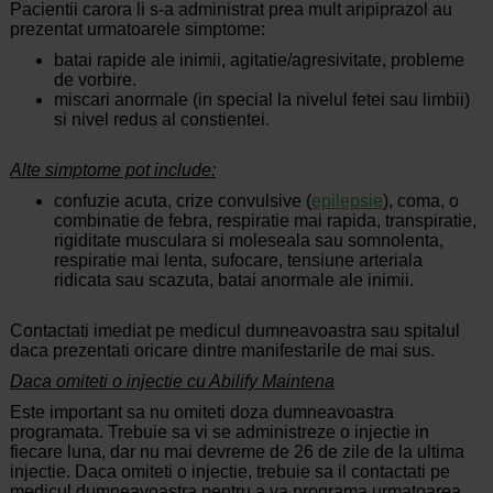
Pacientii carora li s-a administrat prea mult aripiprazol au
prezentat urmatoarele simptome:
batai rapide ale inimii, agitatie/agresivitate, probleme
de vorbire.
miscari anormale (in special la nivelul fetei sau limbii)
si nivel redus al constientei.
Alte simptome pot include:
confuzie acuta, crize convulsive (
epilepsie
), coma, o
combinatie de febra, respiratie mai rapida, transpiratie,
rigiditate musculara si moleseala sau somnolenta,
respiratie mai lenta, sufocare, tensiune arteriala
ridicata sau scazuta, batai anormale ale inimii.
Contactati imediat pe medicul dumneavoastra sau spitalul
daca prezentati oricare dintre manifestarile de mai sus.
Daca omiteti o injectie cu Abilify Maintena
Este important sa nu omiteti doza dumneavoastra
programata. Trebuie sa vi se administreze o injectie in
fiecare luna, dar nu mai devreme de 26 de zile de la ultima
injectie. Daca omiteti o injectie, trebuie sa il contactati pe
medicul dumneavoastra pentru a va programa urmatoarea