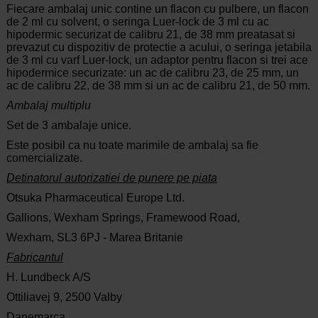
Fiecare ambalaj unic contine un flacon cu pulbere, un flacon
de 2 ml cu solvent, o seringa Luer-lock de 3 ml cu ac
hipodermic securizat de calibru 21, de 38 mm preatasat si
prevazut cu dispozitiv de protectie a acului, o seringa jetabila
de 3 ml cu varf Luer-lock, un adaptor pentru flacon si trei ace
hipodermice securizate: un ac de calibru 23, de 25 mm, un
ac de calibru 22, de 38 mm si un ac de calibru 21, de 50 mm.
Ambalaj multiplu
Set de 3 ambalaje unice.
Este posibil ca nu toate marimile de ambalaj sa fie
comercializate.
Detinatorul autorizatiei de punere pe piata
Otsuka Pharmaceutical Europe Ltd.
Gallions, Wexham Springs, Framewood Road,
Wexham, SL3 6PJ - Marea Britanie
Fabricantul
H. Lundbeck A/S
Ottiliavej 9, 2500 Valby
Danemarca