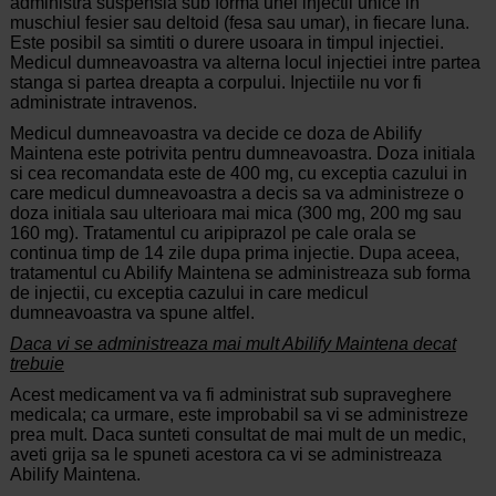
administra suspensia sub forma unei injectii unice in
muschiul fesier sau deltoid (fesa sau umar), in fiecare luna.
Este posibil sa simtiti o durere usoara in timpul injectiei.
Medicul dumneavoastra va alterna locul injectiei intre partea
stanga si partea dreapta a corpului. Injectiile nu vor fi
administrate intravenos.
Medicul dumneavoastra va decide ce doza de Abilify
Maintena este potrivita pentru dumneavoastra. Doza initiala
si cea recomandata este de 400 mg, cu exceptia cazului in
care medicul dumneavoastra a decis sa va administreze o
doza initiala sau ulterioara mai mica (300 mg, 200 mg sau
160 mg). Tratamentul cu aripiprazol pe cale orala se
continua timp de 14 zile dupa prima injectie. Dupa aceea,
tratamentul cu Abilify Maintena se administreaza sub forma
de injectii, cu exceptia cazului in care medicul
dumneavoastra va spune altfel.
Daca vi se administreaza mai mult Abilify Maintena decat
trebuie
Acest medicament va va fi administrat sub supraveghere
medicala; ca urmare, este improbabil sa vi se administreze
prea mult. Daca sunteti consultat de mai mult de un medic,
aveti grija sa le spuneti acestora ca vi se administreaza
Abilify Maintena.