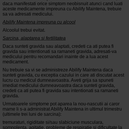
daca manifestati orice simptom neobisnuit atunci cand luati
aceste medicamente impreuna cu Abilify Maintena, trebuie
sa va adresati medicului.
Abilify Maintena impreuna cu alcool
Alcoolul trebui evitat.
Sarcina, alaptarea si fertilitatea
Daca sunteti gravida sau alaptati, credeti ca ati putea fi
gravida sau intentionati sa ramaneti gravida, adresati-va
medicului pentru recomandari inainte de a lua acest
medicament.
Nu trebuie sa vi se administreze Abilify Maintena daca
sunteti gravida, cu exceptia cazului in care ati discutat acest
lucru cu medicul dumneavoastra. Aveti grija sa spuneti
imediat medicului dumneavoastra daca sunteti gravida,
credeti ca ati putea fi gravida sau intentionati sa ramaneti
gravida.
Urmatoarele simptome pot aparea la nou-nascutii ai caror
mame li s-a administrat Abilify Maintena in ultimul trimestru
(ultimele trei luni de sarcina):
tremuraturi, rigiditate si/sau slabiciune musculara,
somnolenta, agitatie, probleme de respiratie si dificultate la