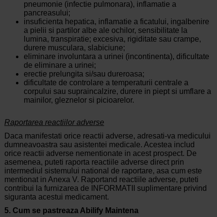
pneumonie (infectie pulmonara), inflamatie a
pancreasului;
insuficienta hepatica, inflamatie a ficatului, ingalbenire
a pielii si partilor albe ale ochilor, sensibilitate la
lumina, transpiratie; excesiva, rigiditate sau crampe,
durere musculara, slabiciune;
eliminare involuntara a urinei (incontinenta), dificultate
de eliminare a urinei;
erectie prelungita si/sau dureroasa;
dificultate de controlare a temperaturii centrale a
corpului sau supraincalzire, durere in piept si umflare a
mainilor, gleznelor si picioarelor.
Raportarea reactiilor adverse
Daca manifestati orice reactii adverse, adresati-va medicului
dumneavoastra sau asistentei medicale. Acestea includ
orice reactii adverse nementionate in acest prospect. De
asemenea, puteti raporta reactiile adverse direct prin
intermediul sistemului national de raportare, asa cum este
mentionat in Anexa V. Raportand reactiile adverse, puteti
contribui la furnizarea de INFORMATII suplimentare privind
siguranta acestui medicament.
5. Cum se pastreaza Abilify Maintena