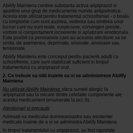
Abilify Maintena contine substanta activa aripiprazol si
apartine unui grup de medicamente numite antipsihotice.
Acesta este utilizat pentru tratamentul schizofreniei - o boala
cu simptome cum sunt auzirea, vederea sau simtirea unor
lucruri care nu sunt reale, suspiciune, convingeri gresite,
vorbire si comportament incoerente si aplatizare emotionala.
Este posibil ca persoanele care au aceasta afectiune sa se
simta, de asemenea, deprimate, vinovate, anxioase sau
tensionate.
Abilify Maintena este conceput pentru pacienti adulti cu
schizofrenie, care sunt stabilizati suficient in timpul
tratamentului cu aripiprazol oral.
2. Ce trebuie sa stiti inainte sa vi se administreze Abilify
Maintena
Nu utilizati Abilify Maintena:
daca sunteti alergic la
aripiprazol sau la oricare dintre celelalte componente ale
acestui medicament (enumerate la pct. 6).
Atentionari si precautii
Adresati-va medicului dumneavoastra sau asistentei
medicale inainte de a vi se administra Abilify Maintena.
In timpul tratamentului cu aripiprazol, au fost raportate