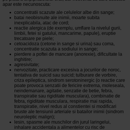
apar este necunoscuta:
concentratii scazute ale celulelor albe din sange;
batai neobisnuite ale inimii, moarte subita
inexplicabila, atac de cord;
reactie alergica (de exemplu, umflare la nivelul gurii,
limbii, fetei si gatului, mancarime, papule), eruptie
trecatoare pe piele;
cetoacidoza (cetone in sange si urina) sau coma,
concentratie scazuta a sodiului in sange;
pierdere a poftei de mancare (anorexie), dificultate la
inghitire;
agresivitate;
nervozitate, practicare excesiva a jocurilor de noroc,
tentativa de suicid sau suicid; tulburare de vorbire,
criza epileptica, sindrom serotoninergic (o reactie care
poate provoca senzatii de fericire extrema, moleseala,
neindemanare, agitatie, senzatie de betie, febra,
transpiratie sau rigiditate musculara), combinatie de
febra, rigiditate musculara, respiratie mai rapida,
transpiratie, nivel redus al constientei si modificari
bruste ale tensiunii arteriale si batailor inimii (sindrom
neuroleptic malign);
lesin, spasme ale muschilor din jurul laringelui,
inhalare accidentala a alimentelor cu risc de