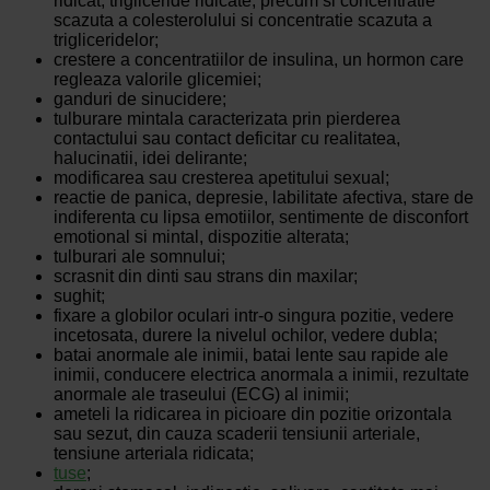
ridicat, trigliceride ridicate, precum si concentratie
scazuta a colesterolului si concentratie scazuta a
trigliceridelor;
crestere a concentratiilor de insulina, un hormon care
regleaza valorile glicemiei;
ganduri de sinucidere;
tulburare mintala caracterizata prin pierderea
contactului sau contact deficitar cu realitatea,
halucinatii, idei delirante;
modificarea sau cresterea apetitului sexual;
reactie de panica, depresie, labilitate afectiva, stare de
indiferenta cu lipsa emotiilor, sentimente de disconfort
emotional si mintal, dispozitie alterata;
tulburari ale somnului;
scrasnit din dinti sau strans din maxilar;
sughit;
fixare a globilor oculari intr-o singura pozitie, vedere
incetosata, durere la nivelul ochilor, vedere dubla;
batai anormale ale inimii, batai lente sau rapide ale
inimii, conducere electrica anormala a inimii, rezultate
anormale ale traseului (ECG) al inimii;
ameteli la ridicarea in picioare din pozitie orizontala
sau sezut, din cauza scaderii tensiunii arteriale,
tensiune arteriala ridicata;
tuse
;