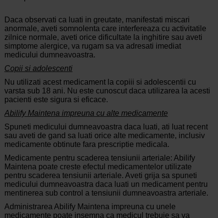
Daca observati ca luati in greutate, manifestati miscari
anormale, aveti somnolenta care interfereaza cu activitatile
zilnice normale, aveti orice dificultate la inghitire sau aveti
simptome alergice, va rugam sa va adresati imediat
medicului dumneavoastra.
Copii si adolescenti
Nu utilizati acest medicament la copiii si adolescentii cu
varsta sub 18 ani. Nu este cunoscut daca utilizarea la acesti
pacienti este sigura si eficace.
Abilify Maintena impreuna cu alte medicamente
Spuneti medicului dumneavoastra daca luati, ati luat recent
sau aveti de gand sa luati orice alte medicamente, inclusiv
medicamente obtinute fara prescriptie medicala.
Medicamente pentru scaderea tensiunii arteriale: Abilify
Maintena poate creste efectul medicamentelor utilizate
pentru scaderea tensiunii arteriale. Aveti grija sa spuneti
medicului dumneavoastra daca luati un medicament pentru
mentinerea sub control a tensiunii dumneavoastra arteriale.
Administrarea Abilify Maintena impreuna cu unele
medicamente poate insemna ca medicul trebuie sa va