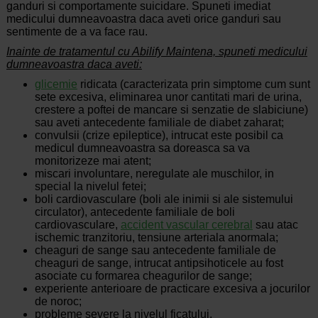
ganduri si comportamente suicidare. Spuneti imediat
medicului dumneavoastra daca aveti orice ganduri sau
sentimente de a va face rau.
Inainte de tratamentul cu Abilify Maintena, spuneti medicului
dumneavoastra daca aveti:
glicemie
ridicata (caracterizata prin simptome cum sunt
sete excesiva, eliminarea unor cantitati mari de urina,
crestere a poftei de mancare si senzatie de slabiciune)
sau aveti antecedente familiale de diabet zaharat;
convulsii (crize epileptice), intrucat este posibil ca
medicul dumneavoastra sa doreasca sa va
monitorizeze mai atent;
miscari involuntare, neregulate ale muschilor, in
special la nivelul fetei;
boli cardiovasculare (boli ale inimii si ale sistemului
circulator), antecedente familiale de boli
cardiovasculare,
accident vascular cerebral
sau atac
ischemic tranzitoriu, tensiune arteriala anormala;
cheaguri de sange sau antecedente familiale de
cheaguri de sange, intrucat antipsihoticele au fost
asociate cu formarea cheagurilor de sange;
experiente anterioare de practicare excesiva a jocurilor
de noroc;
probleme severe la nivelul ficatului.