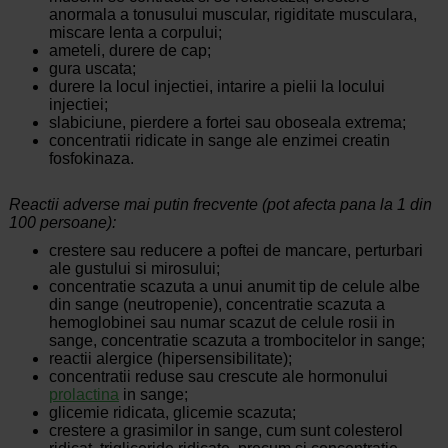
anormala a tonusului muscular, rigiditate musculara,
miscare lenta a corpului;
ameteli, durere de cap;
gura uscata;
durere la locul injectiei, intarire a pielii la locului
injectiei;
slabiciune, pierdere a fortei sau oboseala extrema;
concentratii ridicate in sange ale enzimei creatin
fosfokinaza.
Reactii adverse mai putin frecvente (pot afecta pana la 1 din
100 persoane):
crestere sau reducere a poftei de mancare, perturbari
ale gustului si mirosului;
concentratie scazuta a unui anumit tip de celule albe
din sange (neutropenie), concentratie scazuta a
hemoglobinei sau numar scazut de celule rosii in
sange, concentratie scazuta a trombocitelor in sange;
reactii alergice (hipersensibilitate);
concentratii reduse sau crescute ale hormonului
prolactina
in sange;
glicemie ridicata, glicemie scazuta;
crestere a grasimilor in sange, cum sunt colesterol