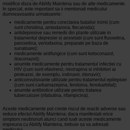
modifice doza de Abilify Maintena sau de alte medicamente.
In special, este important sa ii mentionati medicului
dumneavoastra urmatoarele:
medicamente pentru corectarea batailor inimii (cum
sunt chinidina, amiodarona, flecainida);
antidepresive sau remedii din plante utilizate in
tratamentul depresiei si anxietatii (cum sunt fluoxetina,
paroxetina, venlafaxina, preparate pe baza de
sunatoare);
medicamente antifungice (cum sunt ketoconazol,
itraconazol);
anumite medicamente pentru tratamentul infectiei cu
HIV (cum sunt efavirenz, nevirapina si inhibitori ai
proteazei, de exemplu, indinavir, ritonavir);
anticonvulsivante utilizate pentru tratamentul epilepsiei
(cum sunt carbamazepina, fenitoina, fenobarbital);
anumite antibiotice utilizate pentru tratarea
tuberculozei (rifabutina, rifampicina).
Aceste medicamente pot creste riscul de reactii adverse sau
reduce efectul Abilify Maintena; daca manifestati orice
simptom neobisnuit atunci cand luati aceste medicamente
impreuna cu Abilify Maintena, trebuie sa va adresati
medicului.