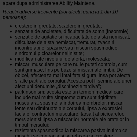
apara dupa administrarea Abilify Maintena.
Reactii adverse frecvente (pot afecta pana la 1 din 10
persoane):
crestere in greutate, scadere in greutate;
senzatie de anxietate, dificultate de somn (insomnie);
senzatie de agitatie si incapacitate de a sta nemiscat,
dificultate de a sta nemiscat, tremurat, zvacniri
incontrolabile, spasme sau miscari spasmodice,
sindromul picioarelor nelinistite;
modificari ale nivelului de alerta, moleseala;
miscari musculare pe care nu le puteti controla, cum
sunt grimase, lins pe buze si miscari ale limbii. De
obicei, afecteaza mai intai fata si gura, insa pot afecta
si alte parti ale corpului. Acestea pot fi semne ale unei
afectiuni denumite „dischinezie tardiva”;
parkinsonism; acesta este un termen medical care
include mai multe simptome cum sunt rigiditate
musculara, spasme la indoirea membrelor, miscari
lente sau diminuate ale corpului, lipsa a expresiei
faciale, contracturi musculare, tarsait al picioarelor,
mers alert si lipsa a miscarilor normale ale bratelor in
timpul mersului;
rezistenta spasmodica la miscarea pasiva in timp ce
muschii se contracta si se relaxeaza, crestere