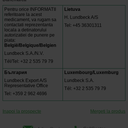
Pentru orice INFORMATII
Lietuva
referitoare la acest
H. Lundbeck A/S
medicament, va rugam sa
contactati reprezentanta
Tel: +45 36301311
locala a detinatorului
autorizatiei de punere pe
piata:
België/Belgique/Belgien
Lundbeck S.A./N.V.
Tél/Tel: +32 2 535 79 79
България
Luxembourg/Luxemburg
Lundbeck Export A/S
Lundbeck S.A.
Representative Office
Tél: +32 2 535 79 79
Tel: +359 2 962 4696
Inapoi la prospecte
Mergeti la produs