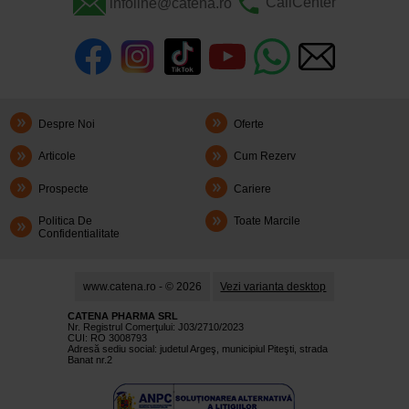
infoline@catena.ro
CallCenter
Despre Noi
Oferte
Articole
Cum Rezerv
Prospecte
Cariere
Politica De
Toate Marcile
Confidentialitate
www.catena.ro - © 2026
Vezi varianta desktop
CATENA PHARMA SRL
Nr. Registrul Comerţului: J03/2710/2023
CUI: RO 3008793
Adresă sediu social: judetul Argeş, municipiul Piteşti, strada
Banat nr.2