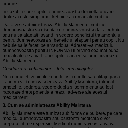
hranire.
In cazul in care copilul dumneavoastra dezvolta oricare
dintre aceste simptome, trebuie sa contactati medicul.
Daca vi se administreaza Abilify Maintena, medicul
dumneavoastra va discuta cu dumneavoastra daca trebuie
sau nu sa alaptati, avand in vedere beneficiul tratamentului
pentru dumneavoastra si beneficiul alaptarii pentru copil. Nu
trebuie sa le faceti pe amandoua. Adresati-va medicului
dumneavoastra pentru INFORMATII privind cea mai buna
modalitate de a va hrani copilul daca vi se administreaza
Abilify Maintena.
Conducerea vehiculelor si folosirea utilajelor
Nu conduceti vehicule si nu folositi unelte sau utilaje pana
cand nu stiti cum va afecteaza Abilify Maintena, intrucat
ametelile, sedarea, vedere dubla si somnolenta au fost
raportate drept potentiale reactii adverse ale acestui
medicament.
3. Cum se administreaza Abilify Maintena
Abilify Maintena este furnizat sub forma de pulbere, pe care
medicul dumneavoastra sau asistenta medicala o vor
prepara intr-o suspensie. Medicul dumneavoastra va va