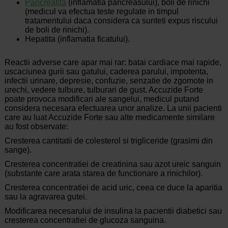
Pancreatita
(inflamatia pancreasului), boli de rinichi
(medicul va efectua teste regulate in timpul
tratamentului daca considera ca sunteti expus riscului
de boli de rinichi).
Hepatita (inflamatia ficatului).
Reactii adverse care apar mai rar: batai cardiace mai rapide,
uscaciunea gurii sau gatului, caderea parului, impotenta,
infectii urinare, depresie, confuzie, senzatie de zgomote in
urechi, vedere tulbure, tulburari de gust. Accuzide Forte
poate provoca modificari ale sangelui, medicul putand
considera necesara efectuarea unor analize. La unii pacienti
care au luat Accuzide Forte sau alte medicamente similare
au fost observate:
Cresterea cantitatii de colesterol si trigliceride (grasimi din
sange).
Cresterea concentratiei de creatinina sau azot ureic sanguin
(substante care arata starea de functionare a rinichilor).
Cresterea concentratiei de acid uric, ceea ce duce la aparitia
sau la agravarea gutei.
Modificarea necesarului de insulina la pacientii diabetici sau
cresterea concentratiei de glucoza sanguina.