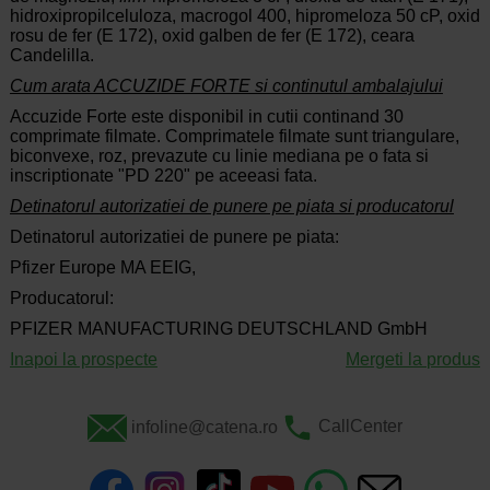
hidroxipropilceluloza, macrogol 400, hipromeloza 50 cP, oxid
rosu de fer (E 172), oxid galben de fer (E 172), ceara
Candelilla.
Cum arata ACCUZIDE FORTE si continutul ambalajului
Accuzide Forte este disponibil in cutii continand 30
comprimate filmate. Comprimatele filmate sunt triangulare,
biconvexe, roz, prevazute cu linie mediana pe o fata si
inscriptionate "PD 220" pe aceeasi fata.
Detinatorul autorizatiei de punere pe piata si producatorul
Detinatorul autorizatiei de punere pe piata:
Pfizer Europe MA EEIG,
Producatorul:
PFIZER MANUFACTURING DEUTSCHLAND GmbH
Inapoi la prospecte
Mergeti la produs
infoline@catena.ro
CallCenter