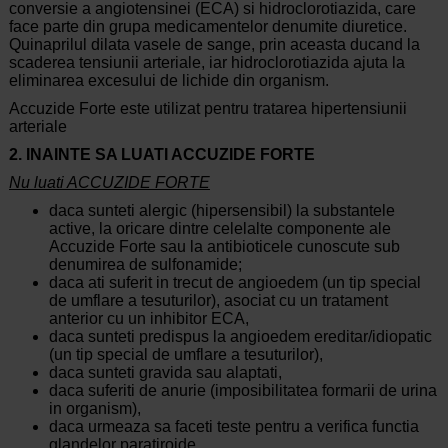
conversie a angiotensinei (ECA) si hidroclorotiazida, care
face parte din grupa medicamentelor denumite diuretice.
Quinaprilul dilata vasele de sange, prin aceasta ducand la
scaderea tensiunii arteriale, iar hidroclorotiazida ajuta la
eliminarea excesului de lichide din organism.
Accuzide Forte este utilizat pentru tratarea hipertensiunii
arteriale
2. INAINTE SA LUATI ACCUZIDE FORTE
Nu luati ACCUZIDE FORTE
daca sunteti alergic (hipersensibil) la substantele
active, la oricare dintre celelalte componente ale
Accuzide Forte sau la antibioticele cunoscute sub
denumirea de sulfonamide;
daca ati suferit in trecut de angioedem (un tip special
de umflare a tesuturilor), asociat cu un tratament
anterior cu un inhibitor ECA,
daca sunteti predispus la angioedem ereditar/idiopatic
(un tip special de umflare a tesuturilor),
daca sunteti gravida sau alaptati,
daca suferiti de anurie (imposibilitatea formarii de urina
in organism),
daca urmeaza sa faceti teste pentru a verifica functia
glandelor paratiroide,