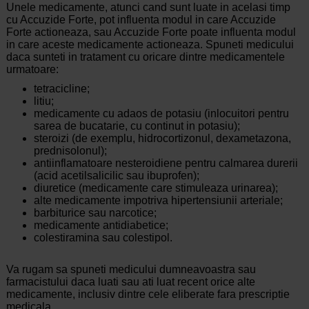
Unele medicamente, atunci cand sunt luate in acelasi timp
cu Accuzide Forte, pot influenta modul in care Accuzide
Forte actioneaza, sau Accuzide Forte poate influenta modul
in care aceste medicamente actioneaza. Spuneti medicului
daca sunteti in tratament cu oricare dintre medicamentele
urmatoare:
tetracicline;
litiu;
medicamente cu adaos de potasiu (inlocuitori pentru
sarea de bucatarie, cu continut in potasiu);
steroizi (de exemplu, hidrocortizonul, dexametazona,
prednisolonul);
antiinflamatoare nesteroidiene pentru calmarea durerii
(acid acetilsalicilic sau ibuprofen);
diuretice (medicamente care stimuleaza urinarea);
alte medicamente impotriva hipertensiunii arteriale;
barbiturice sau narcotice;
medicamente antidiabetice;
colestiramina sau colestipol.
Va rugam sa spuneti medicului dumneavoastra sau
farmacistului daca luati sau ati luat recent orice alte
medicamente, inclusiv dintre cele eliberate fara prescriptie
medicala.