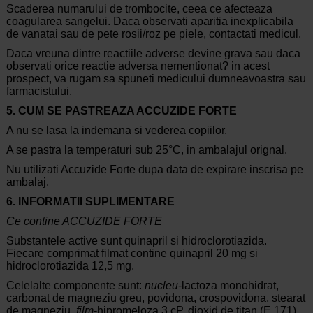
Scaderea numarului de trombocite, ceea ce afecteaza
coagularea sangelui. Daca observati aparitia inexplicabila
de vanatai sau de pete rosii/roz pe piele, contactati medicul.
Daca vreuna dintre reactiile adverse devine grava sau daca
observati orice reactie adversa nementionat? in acest
prospect, va rugam sa spuneti medicului dumneavoastra sau
farmacistului.
5. CUM SE PASTREAZA ACCUZIDE FORTE
A nu se lasa la indemana si vederea copiilor.
A se pastra la temperaturi sub 25°C, in ambalajul orignal.
Nu utilizati Accuzide Forte dupa data de expirare inscrisa pe
ambalaj.
6. INFORMATII SUPLIMENTARE
Ce contine ACCUZIDE FORTE
Substantele active sunt quinapril si hidroclorotiazida.
Fiecare comprimat filmat contine quinapril 20 mg si
hidroclorotiazida 12,5 mg.
Celelalte componente sunt:
nucleu
-lactoza monohidrat,
carbonat de magneziu greu, povidona, crospovidona, stearat
de magneziu,
film
-hipromeloza 3 cP, dioxid de titan (E 171),