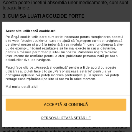
Acesta poate incetini absorbtia unor medicamente, cum sunt
tetraciclinele.
3. CUM SA LUATI ACCUZIDE FORTE
Luati intotdeauna Accuzide Forte asa cum v-a spus medicul
dumneavoastra. Trebuie sa discutati cu medicul
Acest site utilizează cookie-uri
dumneavoastra sau cu farmacistul daca nu sunteti sigur.
Pe lângă cookie-urile care sunt strict necesare pentru funcționarea acestui
Doza obisnuita este de un comprimat filmat pe zi. Daca este
site web, folosim cookie-uri care ne ajută să înțelegem cum se navighează
pe site-ul nostru și ajută la îmbunătățirea modului în care funcționează site-
necesar, medicul poate decide cresterea dozei, prin
ul, de exemplu, făcând rezultatele să fie mai exacte în cazul căutărilor,
inlocuirea comprimatelor filmate Accuzide Forte cu Accuzide
pentru a măsura performanța site-ului nostru. Partenerii noștri folosesc
Forte Plus. Daca aveti impresia ca efectul Accuzide Forte
instrumente de urmărire pentru a oferi publicitate personalizată pe baza
obiceiurilor dvs. de navigare.
este prea puternic sau prea slab, spuneti medicului
dumneavoastra sau farmacistului.
Puteți face clic pe „Acceptă si continuă” pentru a fi de acord cu aceste
utilizări sau puteți face clic pe „Personalizează setările” pentru a vă
Comprimatele se inghit cu o cantitate suficienta de apa.
configura opțiunile. Vă puteți modifica preferințele și, în special, vă puteți
retrage consimțământul pe site-ul nostru în orice moment.
Este bine sa luati comprimatele la aceeasi ora din zi.
Mai multe detalii
aici
.
Daca luati mai mult decat trebuie din ACCUZIDE FORTE
Daca luati prea multe comprimate anuntati medicul sau
ACCEPTĂ SI CONTINUĂ
adresati-va imediat celui mai apropiat spital.
Daca uitati sa luati ACCUZIDE FORTE
PERSONALIZEAZĂ SETĂRILE
Luati urmatorul comprimat imediat ce va amintiti; daca este
momentul urmatoarei doze, luati doar aceasta doza: nu luati