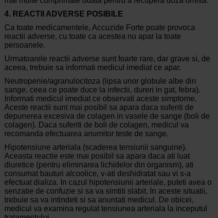
mai multe comprimate odata pentru a recupera doza omisa.
4. REACTII ADVERSE POSIBILE
Ca toate medicamentele, Accuzide Forte poate provoca
reactii adverse, cu toate ca acestea nu apar la toate
persoanele.
Urmatoarele reactii adverse sunt foarte rare, dar grave si, de
aceea, trebuie sa informati medicul imediat ce apar.
Neutropenie/agranulocitoza (lipsa unor globule albe din
sange, ceea ce poate duce la infectii, dureri in gat, febra).
Informati medicul imediat ce observati aceste simptome.
Aceste reactii sunt mai posibil sa apara daca suferiti de
depunerea excesiva de colagen in vasele de sange (boli de
colagen). Daca suferiti de boli de colagen, medicul va
recomanda efectuarea anumitor teste de sange.
Hipotensiune arteriala (scaderea tensiunii sanguine).
Aceasta reactie este mai posibil sa apara daca ati luat
diuretice (pentru eliminarea lichidelor din organism), ati
consumat bauturi alcoolice, v-ati deshidratat sau vi s-a
efectuat dializa. In cazul hipotensiunii arteriale, puteti avea o
senzatie de confuzie si sa va simtiti slabit. In aceste situatii,
trebuie sa va intindeti si sa anuntati medicul. De obicei,
medicul va examina regulat tensiunea arteriala la inceputul
tratamentului.