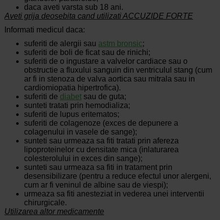
daca aveti varsta sub 18 ani.
Aveti grija deosebita cand utilizati ACCUZIDE FORTE
Informati medicul daca:
suferiti de alergii sau
astm bronsic
;
suferiti de boli de ficat sau de rinichi;
suferiti de o ingustare a valvelor cardiace sau o
obstructie a fluxului sanguin din ventriculul stang (cum
ar fi in stenoza de valva aortica sau mitrala sau in
cardiomiopatia hipertrofica).
suferiti de
diabet
sau de guta;
sunteti tratati prin hemodializa;
suferiti de lupus eritematos;
suferiti de colagenoze (exces de depunere a
colagenului in vasele de sange);
sunteti sau urmeaza sa fiti tratati prin afereza
lipoproteinelor cu densitate mica (inlaturarea
colesterolului in exces din sange);
sunteti sau urmeaza sa fiti in tratament prin
desensibilizare (pentru a reduce efectul unor alergeni,
cum ar fi veninul de albine sau de viespi);
urmeaza sa fiti anesteziat in vederea unei interventii
chirurgicale.
Utilizarea altor medicamente