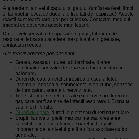
Angioedem la nivelul capului si gatului (umflarea fetei, limbii
si faringelui, ceea ce duce la dificultati de respiratie). Aceste
reactii sunt foarte rare, dar periculoase. Contactati medicul
imediat ce observati aceste manifestari.
Daca aveti senzatia de apasare in piept, tulburari de
respiratie, febra sau scadere inexplicabila in greutate,
contactati medicul.
Alte reactii adverse posibile sunt:
Greata, varsaturi, dureri abdominale, diaree,
constipatie, senzatie de jena sau dureri in stomac,
balonare.
Dureri de cap, ameteli, inrosirea brusca a fetei,
insomnie, oboseala, somnolenta, slabiciune, senzatie
de furnicaturi, amorteli, nervozitate.
Tuse, stranut, secretii nazale excesive sau dureri in
gat, care pot fi semne de infectii respiratorii. Bronsita
sau infectii virale.
Dureri de spate
, dureri in piept sau dureri musculare.
Eruptii la nivelul pielii, mancarime sau cresterea
sensibilitatii pielii la lumina soarelui. Eruptiile
importante de la nivelul pielii au fost asociate cu boli
generale.