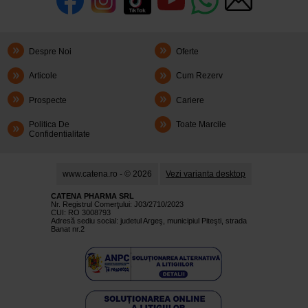
Despre Noi
Oferte
Articole
Cum Rezerv
Prospecte
Cariere
Politica De
Toate Marcile
Confidentialitate
www.catena.ro - © 2026
Vezi varianta desktop
CATENA PHARMA SRL
Nr. Registrul Comerţului: J03/2710/2023
CUI: RO 3008793
Adresă sediu social: judetul Argeş, municipiul Piteşti, strada
Banat nr.2