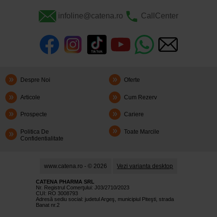
infoline@catena.ro
CallCenter
Despre Noi
Oferte
Articole
Cum Rezerv
Prospecte
Cariere
Politica De
Toate Marcile
Confidentialitate
www.catena.ro - © 2026
Vezi varianta desktop
CATENA PHARMA SRL
Nr. Registrul Comerţului: J03/2710/2023
CUI: RO 3008793
Adresă sediu social: judetul Argeş, municipiul Piteşti, strada
Banat nr.2