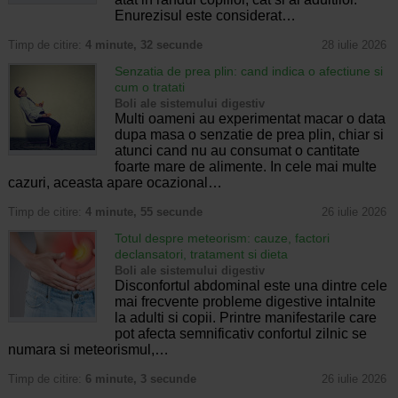
Enurezisul este considerat…
Timp de citire:
4 minute, 32 secunde
28 iulie 2026
Senzatia de prea plin: cand indica o afectiune si
cum o tratati
Boli ale sistemului digestiv
Multi oameni au experimentat macar o data
dupa masa o senzatie de prea plin, chiar si
atunci cand nu au consumat o cantitate
foarte mare de alimente. In cele mai multe
cazuri, aceasta apare ocazional…
Timp de citire:
4 minute, 55 secunde
26 iulie 2026
Totul despre meteorism: cauze, factori
declansatori, tratament si dieta
Boli ale sistemului digestiv
Disconfortul abdominal este una dintre cele
mai frecvente probleme digestive intalnite
la adulti si copii. Printre manifestarile care
pot afecta semnificativ confortul zilnic se
numara si meteorismul,…
Timp de citire:
6 minute, 3 secunde
26 iulie 2026