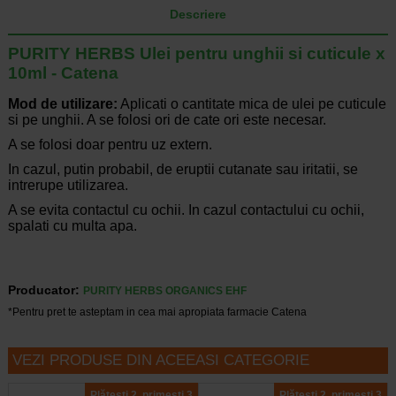
Descriere
PURITY HERBS Ulei pentru unghii si cuticule x
10ml - Catena
Mod de utilizare:
Aplicati o cantitate mica de ulei pe cuticule
si pe unghii. A se folosi ori de cate ori este necesar.
A se folosi doar pentru uz extern.
In cazul, putin probabil, de eruptii cutanate sau iritatii, se
intrerupe utilizarea.
A se evita contactul cu ochii. In cazul contactului cu ochii,
spalati cu multa apa.
Producator:
PURITY HERBS ORGANICS EHF
*Pentru pret te asteptam in cea mai apropiata farmacie Catena
VEZI PRODUSE DIN ACEEASI CATEGORIE
Plătești 2, primești 3
Plătești 2, primești 3