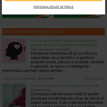
fiecare strat. Culoarea sa intensa…
fiecare strat. Culoarea sa intensa…
PERSONALIZEAZĂ SETĂRILE
CELE MAI RECENTE ARTICOLE
Cum sa va dezvoltati inteligenta emotionala:
metode prin care va puteti imbunatati EQ-ul
Boli neurologice si psihice
Inteligenta emotionala (EQ) se refera la
capacitatea de a identifica si gestiona
propriile emotii, precum si emotiile celorlalti.
In general, se spune ca inteligenta
emotionala cuprinde cateva abilitati:…
Timp de citire:
4 minute, 39 secunde
6 august 2026
Enurezis: cauze, factori declansatori si solutii
Sistem urinar
Enurezisul este termenul medical pentru
pierderea accidentala de urina, de obicei in
timpul somnului. Este o afectiune frecventa
atat in randul copiilor, cat si al adultilor.