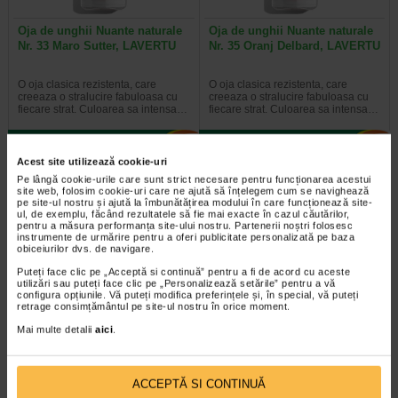
Oja de unghii Nuante naturale
Oja de unghii Nuante naturale
Nr. 33 Maro Sutter, LAVERTU
Nr. 35 Oranj Delbard, LAVERTU
O oja clasica rezistenta, care
O oja clasica rezistenta, care
creeaza o stralucire fabuloasa cu
creeaza o stralucire fabuloasa cu
fiecare strat. Culoarea sa intensa…
fiecare strat. Culoarea sa intensa…
Acest site utilizează cookie-uri
Pe lângă cookie-urile care sunt strict necesare pentru funcționarea acestui
Plătești 2, primești 3
Plătești 2, primești 3
site web, folosim cookie-uri care ne ajută să înțelegem cum se navighează
pe site-ul nostru și ajută la îmbunătățirea modului în care funcționează site-
ul, de exemplu, făcând rezultatele să fie mai exacte în cazul căutărilor,
pentru a măsura performanța site-ului nostru. Partenerii noștri folosesc
instrumente de urmărire pentru a oferi publicitate personalizată pe baza
obiceiurilor dvs. de navigare.
Puteți face clic pe „Acceptă si continuă” pentru a fi de acord cu aceste
utilizări sau puteți face clic pe „Personalizează setările” pentru a vă
configura opțiunile. Vă puteți modifica preferințele și, în special, vă puteți
retrage consimțământul pe site-ul nostru în orice moment.
Oja de unghii Unique culori
Oja de unghii Unique culori
Mai multe detalii
aici
.
vibrante Nr. 24 Maro Deneb
vibrante Nr. 17 Rosu Kassel…
O oja clasica rezistenta, care
O oja clasica rezistenta, care
ACCEPTĂ SI CONTINUĂ
creeaza o stralucire fabuloasa cu
creeaza o stralucire fabuloasa cu