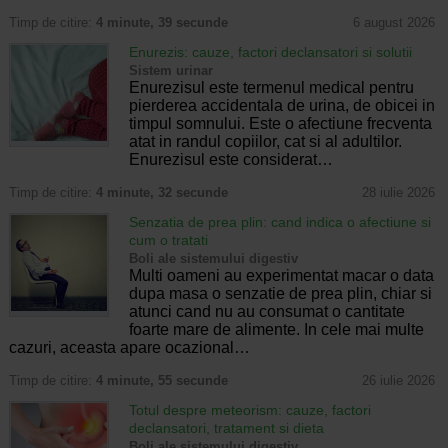
Timp de citire:
4 minute, 39 secunde
6 august 2026
Enurezis: cauze, factori declansatori si solutii
Sistem urinar
Enurezisul este termenul medical pentru
pierderea accidentala de urina, de obicei in
timpul somnului. Este o afectiune frecventa
atat in randul copiilor, cat si al adultilor.
Enurezisul este considerat…
Timp de citire:
4 minute, 32 secunde
28 iulie 2026
Senzatia de prea plin: cand indica o afectiune si
cum o tratati
Boli ale sistemului digestiv
Multi oameni au experimentat macar o data
dupa masa o senzatie de prea plin, chiar si
atunci cand nu au consumat o cantitate
foarte mare de alimente. In cele mai multe
cazuri, aceasta apare ocazional…
Timp de citire:
4 minute, 55 secunde
26 iulie 2026
Totul despre meteorism: cauze, factori
declansatori, tratament si dieta
Boli ale sistemului digestiv