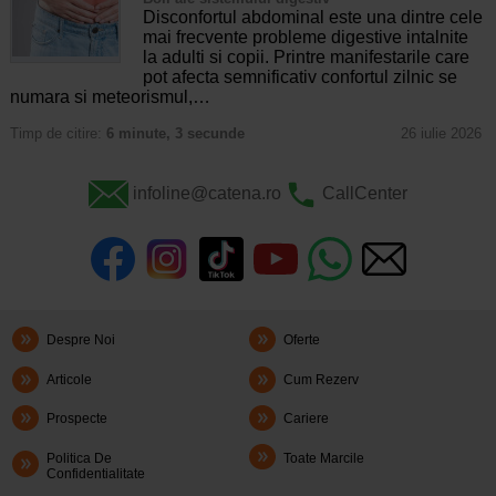
Disconfortul abdominal este una dintre cele
mai frecvente probleme digestive intalnite
la adulti si copii. Printre manifestarile care
pot afecta semnificativ confortul zilnic se
numara si meteorismul,…
Timp de citire:
6 minute, 3 secunde
26 iulie 2026
infoline@catena.ro
CallCenter
Despre Noi
Oferte
Articole
Cum Rezerv
Prospecte
Cariere
Politica De
Toate Marcile
Confidentialitate