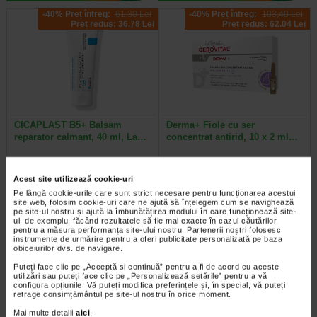
-40% Preț întreg:
61.30 Lei
-40% Preț întreg:
103,40 Lei
Preț redus: 36.78 Lei
Preț redus: 62.04 Lei
CICAPLAST B5+ Balsam
Derma+ Fiole cu ser
reparator calmant, 40 ml, La…
concentrat antirid, 10 x 2 ml…
La Roche Posay Cicaplast Balsam
Gerovital H3 Derma+ Fiole cu ser
B este o crema cu actiune
Concentrat Antirid 6% Hyaluron
Acest site utilizează cookie-uri
reparatoare cu indicatii multiple…
Filler reprezinta o solutie antirid…
Pe lângă cookie-urile care sunt strict necesare pentru funcționarea acestui
site web, folosim cookie-uri care ne ajută să înțelegem cum se navighează
pe site-ul nostru și ajută la îmbunătățirea modului în care funcționează site-
ul, de exemplu, făcând rezultatele să fie mai exacte în cazul căutărilor,
pentru a măsura performanța site-ului nostru. Partenerii noștri folosesc
instrumente de urmărire pentru a oferi publicitate personalizată pe baza
obiceiurilor dvs. de navigare.
Al 2-lea la jumătate de preț
Al 2-lea la jumătate de preț
Puteți face clic pe „Acceptă si continuă” pentru a fi de acord cu aceste
utilizări sau puteți face clic pe „Personalizează setările” pentru a vă
configura opțiunile. Vă puteți modifica preferințele și, în special, vă puteți
retrage consimțământul pe site-ul nostru în orice moment.
Mai multe detalii
aici
.