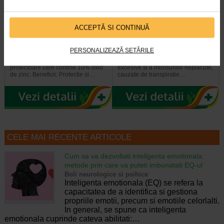
ACCEPTĂ SI CONTINUĂ
Crema eritem fesier Pasta
Spray pudra protector, 150 ml,
all’Acqua, 100 ml, VITAMIN…
VITAMIN DERMINA
PERSONALIZEAZĂ SETĂRILE
Emulsie absorbanta, calmanta si
Recomandat in cazul transpiratiei
protectoare care contine 10% oxid
excesive si a mirosurilor neplacute,
de zinc. Beneficii: Protectie si…
cauzate de transpiratie…
CELE MAI RECENTE ARTICOLE
Cum sa va dezvoltati inteligenta emotionala:
metode prin care va puteti imbunatati EQ-ul
Boli neurologice si psihice
Inteligenta emotionala (EQ) se refera la
capacitatea de a identifica si gestiona
propriile emotii, precum si emotiile celorlalti.
In general, se spune ca inteligenta
emotionala cuprinde cateva abilitati:…