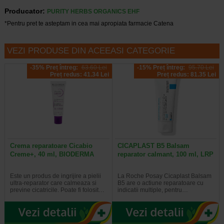
Producator:
PURITY HERBS ORGANICS EHF
*Pentru pret te asteptam in cea mai apropiata farmacie Catena
VEZI PRODUSE DIN ACEEASI CATEGORIE
-35% Preț întreg:
63.60 Lei
-15% Preț întreg:
95.70 Lei
Preț redus: 41.34 Lei
Preț redus: 81.35 Lei
Crema reparatoare Cicabio
CICAPLAST B5 Balsam
Creme+, 40 ml, BIODERMA
reparator calmant, 100 ml, LRP
Este un produs de ingrijire a pielii
La Roche Posay Cicaplast Balsam
ultra-reparator care calmeaza si
B5 are o actiune reparatoare cu
previne cicatricile. Poate fi folosit…
indicatii multiple, pentru…