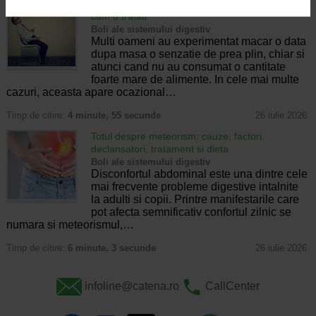
Senzatia de prea plin: cand indica o afectiune si
cum o tratati
Boli ale sistemului digestiv
Multi oameni au experimentat macar o data
dupa masa o senzatie de prea plin, chiar si
atunci cand nu au consumat o cantitate
foarte mare de alimente. In cele mai multe
cazuri, aceasta apare ocazional…
Timp de citire:
4 minute, 55 secunde
26 iulie 2026
Totul despre meteorism: cauze, factori
declansatori, tratament si dieta
Boli ale sistemului digestiv
Disconfortul abdominal este una dintre cele
mai frecvente probleme digestive intalnite
la adulti si copii. Printre manifestarile care
pot afecta semnificativ confortul zilnic se
numara si meteorismul,…
Timp de citire:
6 minute, 3 secunde
26 iulie 2026
infoline@catena.ro
CallCenter