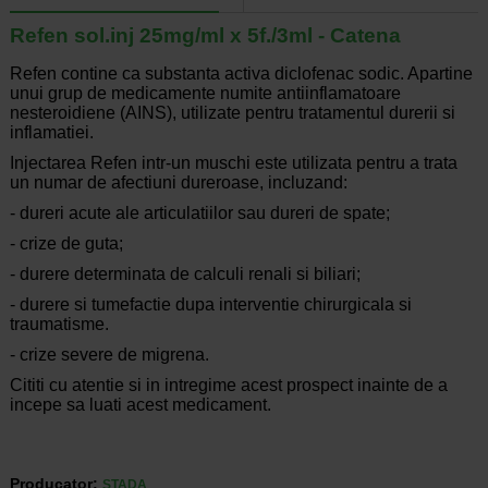
Refen sol.inj 25mg/ml x 5f./3ml - Catena
Refen contine ca substanta activa diclofenac sodic. Apartine
unui grup de medicamente numite antiinflamatoare
nesteroidiene (AINS), utilizate pentru tratamentul durerii si
inflamatiei.
Injectarea Refen intr-un muschi este utilizata pentru a trata
un numar de afectiuni dureroase, incluzand:
- dureri acute ale articulatiilor sau dureri de spate;
- crize de guta;
- durere determinata de calculi renali si biliari;
- durere si tumefactie dupa interventie chirurgicala si
traumatisme.
- crize severe de migrena.
Cititi cu atentie si in intregime acest prospect inainte de a
incepe sa luati acest medicament.
Producator:
STADA