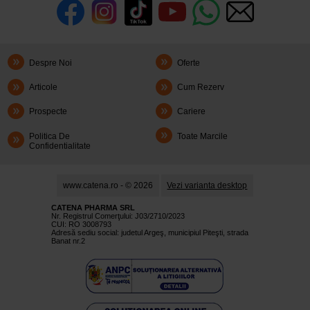
Despre Noi
Oferte
Articole
Cum Rezerv
Prospecte
Cariere
Politica De
Toate Marcile
Confidentialitate
www.catena.ro - © 2026
Vezi varianta desktop
CATENA PHARMA SRL
Nr. Registrul Comerţului: J03/2710/2023
CUI: RO 3008793
Adresă sediu social: judetul Argeş, municipiul Piteşti, strada
Banat nr.2