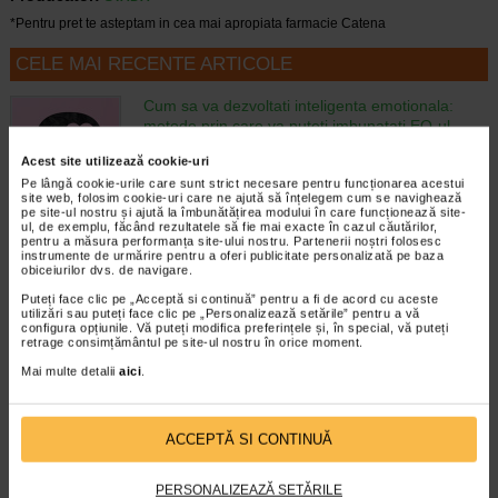
*Pentru pret te asteptam in cea mai apropiata farmacie Catena
CELE MAI RECENTE ARTICOLE
Cum sa va dezvoltati inteligenta emotionala:
metode prin care va puteti imbunatati EQ-ul
Boli neurologice si psihice
Acest site utilizează cookie-uri
Inteligenta emotionala (EQ) se refera la
capacitatea de a identifica si gestiona
Pe lângă cookie-urile care sunt strict necesare pentru funcționarea acestui
site web, folosim cookie-uri care ne ajută să înțelegem cum se navighează
propriile emotii, precum si emotiile celorlalti.
pe site-ul nostru și ajută la îmbunătățirea modului în care funcționează site-
In general, se spune ca inteligenta
ul, de exemplu, făcând rezultatele să fie mai exacte în cazul căutărilor,
pentru a măsura performanța site-ului nostru. Partenerii noștri folosesc
emotionala cuprinde cateva abilitati:…
instrumente de urmărire pentru a oferi publicitate personalizată pe baza
obiceiurilor dvs. de navigare.
Timp de citire:
4 minute, 39 secunde
6 august 2026
Puteți face clic pe „Acceptă si continuă” pentru a fi de acord cu aceste
Enurezis: cauze, factori declansatori si solutii
utilizări sau puteți face clic pe „Personalizează setările” pentru a vă
configura opțiunile. Vă puteți modifica preferințele și, în special, vă puteți
Sistem urinar
retrage consimțământul pe site-ul nostru în orice moment.
Enurezisul este termenul medical pentru
Mai multe detalii
aici
.
pierderea accidentala de urina, de obicei in
timpul somnului. Este o afectiune frecventa
atat in randul copiilor, cat si al adultilor.
Enurezisul este considerat…
ACCEPTĂ SI CONTINUĂ
Timp de citire:
4 minute, 32 secunde
28 iulie 2026
PERSONALIZEAZĂ SETĂRILE