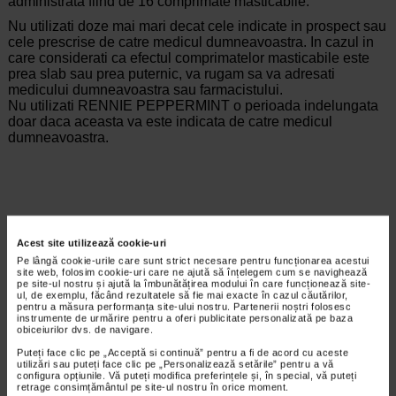
administrata fiind de 16 comprimate masticabile.
Nu utilizati doze mai mari decat cele indicate in prospect sau
cele prescrise de catre medicul dumneavoastra. In cazul in
care considerati ca efectul comprimatelor masticabile este
prea slab sau prea puternic, va rugam sa va adresati
medicului dumneavoastra sau farmacistului.
Nu utilizati RENNIE PEPPERMINT o perioada indelungata
doar daca aceasta va este indicata de catre medicul
dumneavoastra.
Producator:
BAYER
Acest site utilizează cookie-uri
*Pentru pret te asteptam in cea mai apropiata farmacie Catena
Pe lângă cookie-urile care sunt strict necesare pentru funcționarea acestui
site web, folosim cookie-uri care ne ajută să înțelegem cum se navighează
ARTICOLE RECOMANDATE
pe site-ul nostru și ajută la îmbunătățirea modului în care funcționează site-
ul, de exemplu, făcând rezultatele să fie mai exacte în cazul căutărilor,
pentru a măsura performanța site-ului nostru. Partenerii noștri folosesc
Antiacidele: ce sunt si cand se administreaza
instrumente de urmărire pentru a oferi publicitate personalizată pe baza
Articole
obiceiurilor dvs. de navigare.
Medicamentele antiacide se folosesc
Puteți face clic pe „Acceptă si continuă” pentru a fi de acord cu aceste
pentru a ameliora simptomele digestive,
utilizări sau puteți face clic pe „Personalizează setările” pentru a vă
cum ar fi arsurile gastrice, asociate cu
configura opțiunile. Vă puteți modifica preferințele și, în special, vă puteți
retrage consimțământul pe site-ul nostru în orice moment.
hiperaciditatea gastrica. Acestea sunt