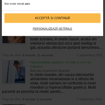
disponibile pe scara larga, fara a fi
Mai multe detalii
aici
.
nevoie…
Timp de citire:
6 minute, 44 secunde
16 februarie 2026
ACCEPTĂ SI CONTINUĂ
Reflux gastroesofagian: de la cauze la tratament
Boli ale sistemului digestiv
PERSONALIZEAZĂ SETĂRILE
Continutul stomacului ar trebui sa
calatoreasca intr-un singur sens: in jos. Cu
toate acestea, in unele cazuri, acidul din
interiorul stomacului urca spre esofag si
gat, aceasta afectiune purtand denumirea…
Timp de citire:
6 minute, 11 secunde
2 septembrie 2024
Hiperaciditate gastrica: ce este si cum se
trateaza
Boli ale sistemului digestiv
In zilele noastre, din cauza obiceiurilor
alimentare nesanatoase si a stilului de
viata, multi oameni se confrunta la nivel
mondial cu hiperaciditate gastrica. Multi
pacienti se prezinta la medic pentru…
Timp de citire:
6 minute, 6 secunde
2 septembrie 2024