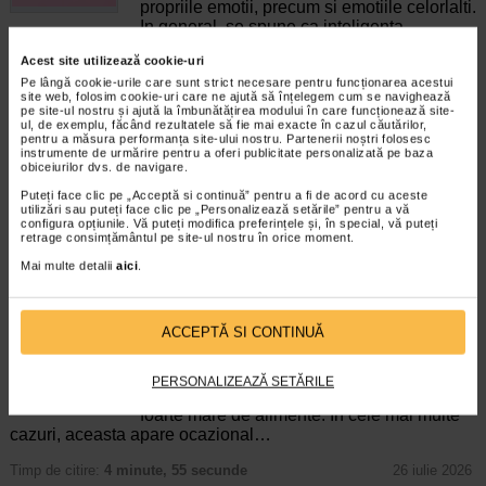
propriile emotii, precum si emotiile celorlalti.
In general, se spune ca inteligenta
emotionala cuprinde cateva abilitati:…
Acest site utilizează cookie-uri
Timp de citire:
4 minute, 39 secunde
6 august 2026
Pe lângă cookie-urile care sunt strict necesare pentru funcționarea acestui
site web, folosim cookie-uri care ne ajută să înțelegem cum se navighează
pe site-ul nostru și ajută la îmbunătățirea modului în care funcționează site-
Enurezis: cauze, factori declansatori si solutii
ul, de exemplu, făcând rezultatele să fie mai exacte în cazul căutărilor,
Sistem urinar
pentru a măsura performanța site-ului nostru. Partenerii noștri folosesc
Enurezisul este termenul medical pentru
instrumente de urmărire pentru a oferi publicitate personalizată pe baza
obiceiurilor dvs. de navigare.
pierderea accidentala de urina, de obicei in
timpul somnului. Este o afectiune frecventa
Puteți face clic pe „Acceptă si continuă” pentru a fi de acord cu aceste
atat in randul copiilor, cat si al adultilor.
utilizări sau puteți face clic pe „Personalizează setările” pentru a vă
configura opțiunile. Vă puteți modifica preferințele și, în special, vă puteți
Enurezisul este considerat…
retrage consimțământul pe site-ul nostru în orice moment.
Timp de citire:
4 minute, 32 secunde
28 iulie 2026
Mai multe detalii
aici
.
Senzatia de prea plin: cand indica o afectiune si
cum o tratati
ACCEPTĂ SI CONTINUĂ
Boli ale sistemului digestiv
Multi oameni au experimentat macar o data
dupa masa o senzatie de prea plin, chiar si
PERSONALIZEAZĂ SETĂRILE
atunci cand nu au consumat o cantitate
foarte mare de alimente. In cele mai multe
cazuri, aceasta apare ocazional…
Timp de citire:
4 minute, 55 secunde
26 iulie 2026