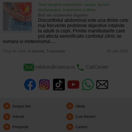
Totul despre meteorism: cauze, factori
declansatori, tratament si dieta
Boli ale sistemului digestiv
Disconfortul abdominal este una dintre cele
mai frecvente probleme digestive intalnite
la adulti si copii. Printre manifestarile care
pot afecta semnificativ confortul zilnic se
numara si meteorismul,…
Timp de citire:
6 minute, 3 secunde
26 iulie 2026
infoline@catena.ro
CallCenter
Despre Noi
Oferte
Articole
Cum Rezerv
Prospecte
Cariere