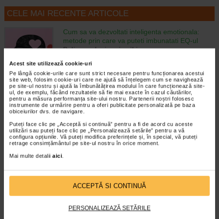
CELE MAI RECENTE ARTICOLE
Cum sa va dezvoltati inteligenta emotionala:
metode prin care va puteti imbunatati EQ-ul
Boli neurologice si psihice
Inteligenta emotionala (EQ) se refera la
Acest site utilizează cookie-uri
capacitatea de a identifica si gestiona
Pe lângă cookie-urile care sunt strict necesare pentru funcționarea acestui
propriile emotii, precum si emotiile celorlalti.
site web, folosim cookie-uri care ne ajută să înțelegem cum se navighează
In general, se spune ca inteligenta
pe site-ul nostru și ajută la îmbunătățirea modului în care funcționează site-
emotionala cuprinde cateva abilitati:…
ul, de exemplu, făcând rezultatele să fie mai exacte în cazul căutărilor,
pentru a măsura performanța site-ului nostru. Partenerii noștri folosesc
instrumente de urmărire pentru a oferi publicitate personalizată pe baza
Timp de citire:
4 minute, 39 secunde
6 august 2026
obiceiurilor dvs. de navigare.
Enurezis: cauze, factori declansatori si solutii
Puteți face clic pe „Acceptă si continuă” pentru a fi de acord cu aceste
utilizări sau puteți face clic pe „Personalizează setările” pentru a vă
Sistem urinar
configura opțiunile. Vă puteți modifica preferințele și, în special, vă puteți
Enurezisul este termenul medical pentru
retrage consimțământul pe site-ul nostru în orice moment.
pierderea accidentala de urina, de obicei in
Mai multe detalii
aici
.
timpul somnului. Este o afectiune frecventa
atat in randul copiilor, cat si al adultilor.
Enurezisul este considerat…
ACCEPTĂ SI CONTINUĂ
Timp de citire:
4 minute, 32 secunde
28 iulie 2026
Senzatia de prea plin: cand indica o afectiune si
PERSONALIZEAZĂ SETĂRILE
cum o tratati