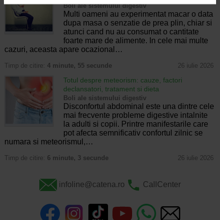
Boli ale sistemului digestiv
Multi oameni au experimentat macar o data
dupa masa o senzatie de prea plin, chiar si
atunci cand nu au consumat o cantitate
foarte mare de alimente. In cele mai multe
cazuri, aceasta apare ocazional…
Timp de citire:
4 minute, 55 secunde
26 iulie 2026
Totul despre meteorism: cauze, factori
declansatori, tratament si dieta
Boli ale sistemului digestiv
Disconfortul abdominal este una dintre cele
mai frecvente probleme digestive intalnite
la adulti si copii. Printre manifestarile care
pot afecta semnificativ confortul zilnic se
numara si meteorismul,…
Timp de citire:
6 minute, 3 secunde
26 iulie 2026
infoline@catena.ro
CallCenter