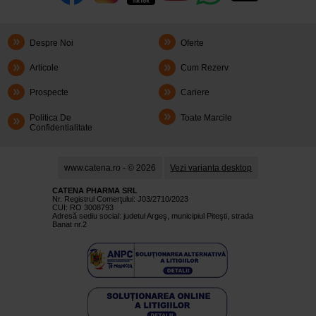
Despre Noi
Oferte
Articole
Cum Rezerv
Prospecte
Cariere
Politica De
Toate Marcile
Confidentialitate
www.catena.ro - © 2026
Vezi varianta desktop
CATENA PHARMA SRL
Nr. Registrul Comerţului: J03/2710/2023
CUI: RO 3008793
Adresă sediu social: judetul Argeş, municipiul Piteşti, strada
Banat nr.2