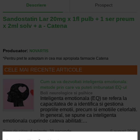
Descriere
Prospect
Sandostatin Lar 20mg x 1fl pulb + 1 ser preum
x 2ml solv + a - Catena
Producator:
NOVARTIS
*Pentru pret te asteptam in cea mai apropiata farmacie Catena
CELE MAI RECENTE ARTICOLE
Cum sa va dezvoltati inteligenta emotionala:
metode prin care va puteti imbunatati EQ-ul
Boli neurologice si psihice
Inteligenta emotionala (EQ) se refera la
capacitatea de a identifica si gestiona
propriile emotii, precum si emotiile celorlalti.
In general, se spune ca inteligenta
emotionala cuprinde cateva abilitati:…
Timp de citire:
4 minute, 39 secunde
6 august 2026