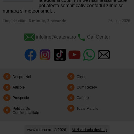
la adulti si copii. Printre manifestarile care
pot afecta semnificativ confortul zilnic se
numara si meteorismul,…
Timp de citire:
6 minute, 3 secunde
26 iulie 2026
infoline@catena.ro
CallCenter
Despre Noi
Oferte
Articole
Cum Rezerv
Prospecte
Cariere
Politica De
Toate Marcile
Confidentialitate
www.catena.ro - © 2026
Vezi varianta desktop