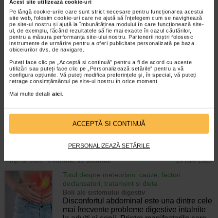
Enurezis: cauze, factori declansatori si solutii
Acest site utilizează cookie-uri
Sistem urinar
Pe lângă cookie-urile care sunt strict necesare pentru funcționarea acestui
Enurezisul este termenul medical pentru
site web, folosim cookie-uri care ne ajută să înțelegem cum se navighează
pe site-ul nostru și ajută la îmbunătățirea modului în care funcționează site-
pierderea accidentala de urina, de obicei in
ul, de exemplu, făcând rezultatele să fie mai exacte în cazul căutărilor,
timpul somnului. Este o afectiune frecventa
pentru a măsura performanța site-ului nostru. Partenerii noștri folosesc
atat in randul copiilor, cat si al adultilor.
instrumente de urmărire pentru a oferi publicitate personalizată pe baza
obiceiurilor dvs. de navigare.
Enurezisul este considerat…
Puteți face clic pe „Acceptă si continuă” pentru a fi de acord cu aceste
Timp de citire:
4 minute, 32 secunde
28 iulie 2026
utilizări sau puteți face clic pe „Personalizează setările” pentru a vă
configura opțiunile. Vă puteți modifica preferințele și, în special, vă puteți
retrage consimțământul pe site-ul nostru în orice moment.
Senzatia de prea plin: cand indica o afectiune si
cum o tratati
Mai multe detalii
aici
.
Boli ale sistemului digestiv
Multi oameni au experimentat macar o data
dupa masa o senzatie de prea plin, chiar si
ACCEPTĂ SI CONTINUĂ
atunci cand nu au consumat o cantitate
foarte mare de alimente. In cele mai multe
cazuri, aceasta apare ocazional…
PERSONALIZEAZĂ SETĂRILE
Timp de citire:
4 minute, 55 secunde
26 iulie 2026
Totul despre meteorism: cauze, factori
declansatori, tratament si dieta
Boli ale sistemului digestiv
Disconfortul abdominal este una dintre cele
mai frecvente probleme digestive intalnite