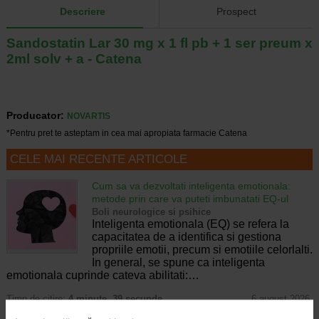
Descriere
Prospect
Sandostatin Lar 30 mg x 1 fl pb + 1 ser preum x
2ml solv + a - Catena
Producator:
NOVARTIS
*Pentru pret te asteptam in cea mai apropiata farmacie Catena
CELE MAI RECENTE ARTICOLE
Cum sa va dezvoltati inteligenta emotionala:
metode prin care va puteti imbunatati EQ-ul
Boli neurologice si psihice
Inteligenta emotionala (EQ) se refera la
capacitatea de a identifica si gestiona
propriile emotii, precum si emotiile celorlalti.
In general, se spune ca inteligenta
emotionala cuprinde cateva abilitati:…
Timp de citire:
4 minute, 39 secunde
6 august 2026