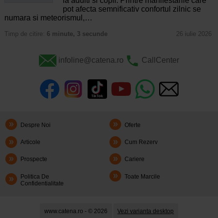
la adulti si copii. Printre manifestarile care
pot afecta semnificativ confortul zilnic se
numara si meteorismul,…
Timp de citire:
6 minute, 3 secunde
26 iulie 2026
infoline@catena.ro
CallCenter
Despre Noi
Oferte
Articole
Cum Rezerv
Prospecte
Cariere
Politica De
Toate Marcile
Confidentialitate
www.catena.ro - © 2026
Vezi varianta desktop