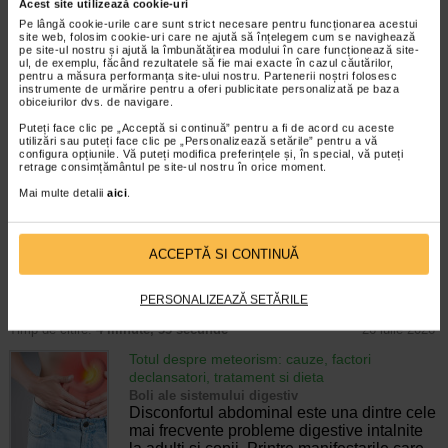
Enurezis: cauze, factori declansatori si solutii
Acest site utilizează cookie-uri
Sistem urinar
Pe lângă cookie-urile care sunt strict necesare pentru funcționarea acestui
Enurezisul este termenul medical pentru
site web, folosim cookie-uri care ne ajută să înțelegem cum se navighează
pe site-ul nostru și ajută la îmbunătățirea modului în care funcționează site-
pierderea accidentala de urina, de obicei in
ul, de exemplu, făcând rezultatele să fie mai exacte în cazul căutărilor,
timpul somnului. Este o afectiune frecventa
pentru a măsura performanța site-ului nostru. Partenerii noștri folosesc
atat in randul copiilor, cat si al adultilor.
instrumente de urmărire pentru a oferi publicitate personalizată pe baza
obiceiurilor dvs. de navigare.
Enurezisul este considerat…
Puteți face clic pe „Acceptă si continuă” pentru a fi de acord cu aceste
Timp de citire:
4 minute, 32 secunde
28 iulie 2026
utilizări sau puteți face clic pe „Personalizează setările” pentru a vă
configura opțiunile. Vă puteți modifica preferințele și, în special, vă puteți
retrage consimțământul pe site-ul nostru în orice moment.
Senzatia de prea plin: cand indica o afectiune si
cum o tratati
Mai multe detalii
aici
.
Boli ale sistemului digestiv
Multi oameni au experimentat macar o data
dupa masa o senzatie de prea plin, chiar si
ACCEPTĂ SI CONTINUĂ
atunci cand nu au consumat o cantitate
foarte mare de alimente. In cele mai multe
cazuri, aceasta apare ocazional…
PERSONALIZEAZĂ SETĂRILE
Timp de citire:
4 minute, 55 secunde
26 iulie 2026
Totul despre meteorism: cauze, factori
declansatori, tratament si dieta
Boli ale sistemului digestiv
Disconfortul abdominal este una dintre cele
mai frecvente probleme digestive intalnite