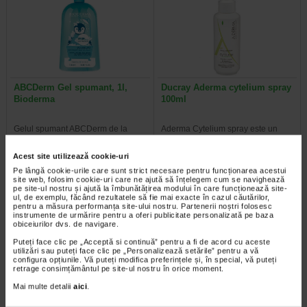
ABCDerm Gel spumant, 1l,
Ducray Aderma cytelium spray
Bioderma
100ml
Gelul spumant ABCDerm de la
Aderma Cytelium spray este un
Bioderma este creat special pentru
produs cu efecte imediate in
pielea sensibila a copiilor…
tratamentul dermatitelor iritative…
Acest site utilizează cookie-uri
Pe lângă cookie-urile care sunt strict necesare pentru funcționarea acestui
site web, folosim cookie-uri care ne ajută să înțelegem cum se navighează
pe site-ul nostru și ajută la îmbunătățirea modului în care funcționează site-
ul, de exemplu, făcând rezultatele să fie mai exacte în cazul căutărilor,
pentru a măsura performanța site-ului nostru. Partenerii noștri folosesc
-35% Preț întreg:
78,10 Lei
-40% Preț întreg:
30.60 Lei
instrumente de urmărire pentru a oferi publicitate personalizată pe baza
Preț redus: 50.77 Lei
Preț redus: 18.36 Lei
obiceiurilor dvs. de navigare.
Puteți face clic pe „Acceptă si continuă” pentru a fi de acord cu aceste
utilizări sau puteți face clic pe „Personalizează setările” pentru a vă
configura opțiunile. Vă puteți modifica preferințele și, în special, vă puteți
retrage consimțământul pe site-ul nostru în orice moment.
Mai multe detalii
aici
.