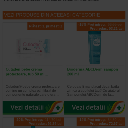
VEZI PRODUSE DIN ACEEASI CATEGORIE
-15% Preț întreg:
62.60 Lei
Plătești 1, primești 2
Preț redus: 53.21 Lei
Cutaden bebe crema
Bioderma ABCDerm sampon
protectoare, tub 50 ml…
200 ml
Cutaden® bebe crema protectoare
Ce poate fi mai placut decat baita
contine un complex echilibrat de
zilnica a copilului tau? Cu ajutorul
componente naturale care ofera…
Samponului ABCDerm de la…
-20% Preț întreg:
114.70 Lei
-14% Preț întreg:
84,80 Lei
Preț redus: 91.76 Lei
Preț redus: 72.67 Lei