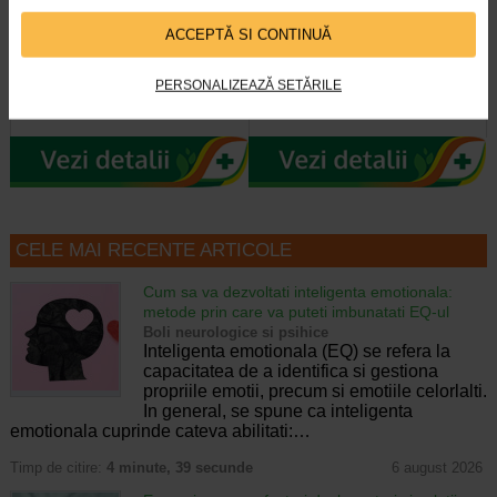
La Roche Posay Lipikar gel
Gerovital Kids Gel spalare
spalare piele sensibila, 400 ml
corp si par Hydra Care X 300…
ACCEPTĂ SI CONTINUĂ
Gelul de spalare Lipikar de la La
Beneficii Gerovital Kids Gel spalare
PERSONALIZEAZĂ SETĂRILE
Roche-Posay curata delicat si
corp si par Hydra Care: Respecta
protejeaza pielea sensibila a…
pH-ul pielii; Cu extract…
CELE MAI RECENTE ARTICOLE
Cum sa va dezvoltati inteligenta emotionala:
metode prin care va puteti imbunatati EQ-ul
Boli neurologice si psihice
Inteligenta emotionala (EQ) se refera la
capacitatea de a identifica si gestiona
propriile emotii, precum si emotiile celorlalti.
In general, se spune ca inteligenta
emotionala cuprinde cateva abilitati:…
Timp de citire:
4 minute, 39 secunde
6 august 2026