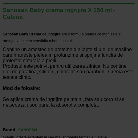
Sanosan Baby crema ingrijire X 150 ml -
Catena
Sanosan Baby Crema de ingrijire
are o formula blanda ce ingrijeste si
protejeaza pielea sensibila a bebelusului.
Contine un amestec de proteine din lapte si ulei de masline
care hraneste pielea in profunzime si sprijina functia de
protectie naturala a pielii.
Produsul este potrivit pentru utilizarea zilnica. Nu contine
ulei de parafina, siliconi, coloranti sau parabeni. Crema este
t
estata clinic.
Mod de folosire:
Se aplica crema de ingrijire pe maini, fata sau corp si se
maseeaza usor, pana la absorbtia completa.
Brand:
SANOSAN
*Pentru pret te asteptam in cea mai apropiata farmacie Catena