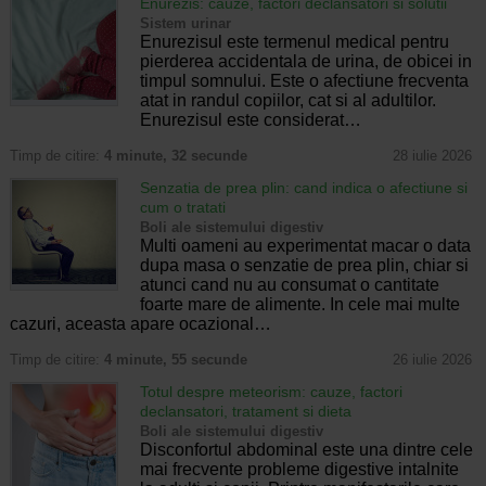
Enurezis: cauze, factori declansatori si solutii
Sistem urinar
Enurezisul este termenul medical pentru
pierderea accidentala de urina, de obicei in
timpul somnului. Este o afectiune frecventa
atat in randul copiilor, cat si al adultilor.
Enurezisul este considerat…
Timp de citire:
4 minute, 32 secunde
28 iulie 2026
Senzatia de prea plin: cand indica o afectiune si
cum o tratati
Boli ale sistemului digestiv
Multi oameni au experimentat macar o data
dupa masa o senzatie de prea plin, chiar si
atunci cand nu au consumat o cantitate
foarte mare de alimente. In cele mai multe
cazuri, aceasta apare ocazional…
Timp de citire:
4 minute, 55 secunde
26 iulie 2026
Totul despre meteorism: cauze, factori
declansatori, tratament si dieta
Boli ale sistemului digestiv
Disconfortul abdominal este una dintre cele
mai frecvente probleme digestive intalnite