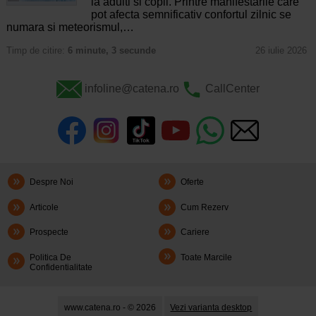
la adulti si copii. Printre manifestarile care
pot afecta semnificativ confortul zilnic se
numara si meteorismul,…
Timp de citire:
6 minute, 3 secunde
26 iulie 2026
infoline@catena.ro
CallCenter
Despre Noi
Oferte
Articole
Cum Rezerv
Prospecte
Cariere
Politica De
Toate Marcile
Confidentialitate
www.catena.ro - © 2026
Vezi varianta desktop